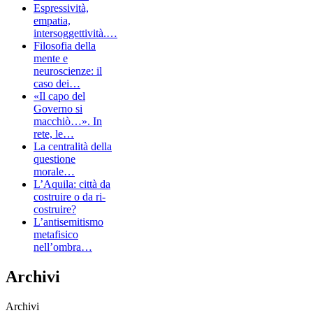
Espressività,
empatia,
intersoggettività.…
Filosofia della
mente e
neuroscienze: il
caso dei…
«Il capo del
Governo si
macchiò…». In
rete, le…
La centralità della
questione
morale…
L’Aquila: città da
costruire o da ri-
costruire?
L’antisemitismo
metafisico
nell’ombra…
Archivi
Archivi