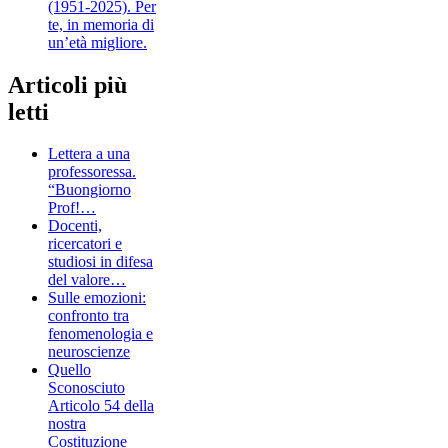
(1951-2025). Per
te, in memoria di
un’età migliore.
Articoli più
letti
Lettera a una
professoressa.
“Buongiorno
Prof!…
Docenti,
ricercatori e
studiosi in difesa
del valore…
Sulle emozioni:
confronto tra
fenomenologia e
neuroscienze
Quello
Sconosciuto
Articolo 54 della
nostra
Costituzione