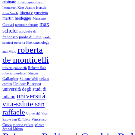
cusinato
Il Fatto quotidiano
Immanuel Kant
Jeanne Hersch
libertà e giustizia
John Searle
martin heidegger
Massimo
max
Cacciari
maurizio ferraris
scheler
michele di
francesco
paolo di lucia
paolo
Phenomenology
spinicci
persona
roberta
and Mind
de monticelli
Roberta Sala
roberta guccinelli
Shaun
roberto mordacci
Gallagher
Simone Weil
stefano
Unione Europea
cardini
università degli studi di
università
milano
vita-salute san
raffaele
Università Vita-
Vincenzo
Salute San Raffalele
Costa
vittorio gallese
Winter
School Milano