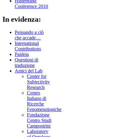
Hildebrand
Conference 2010
In evidenza:
Pensando a ciò
che accade…
International
Contributions
Paideia
Questioni di
traduzione
Amici del Lab
Center for
Subjectivity
Research
Centro
Italiano di
Ricerche
Fenomenologiche
Fondazione
Centro Studi
Campostrini
Laboratory
of Ontology