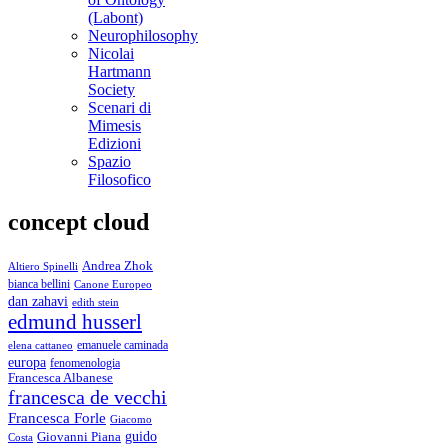
(Labont)
Neurophilosophy
Nicolai
Hartmann
Society
Scenari di
Mimesis
Edizioni
Spazio
Filosofico
concept cloud
Andrea Zhok
Altiero Spinelli
bianca bellini
Canone Europeo
dan zahavi
edith stein
edmund husserl
emanuele caminada
elena cattaneo
europa
fenomenologia
Francesca Albanese
francesca de vecchi
Francesca Forle
Giacomo
guido
Giovanni Piana
Costa