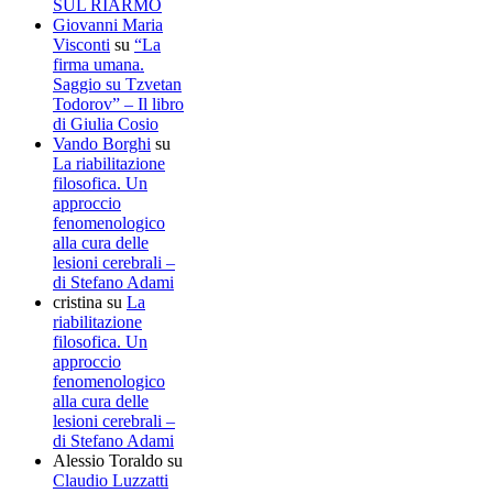
SUL RIARMO
Giovanni Maria
Visconti
su
“La
firma umana.
Saggio su Tzvetan
Todorov” – Il libro
di Giulia Cosio
Vando Borghi
su
La riabilitazione
filosofica. Un
approccio
fenomenologico
alla cura delle
lesioni cerebrali –
di Stefano Adami
cristina
su
La
riabilitazione
filosofica. Un
approccio
fenomenologico
alla cura delle
lesioni cerebrali –
di Stefano Adami
Alessio Toraldo
su
Claudio Luzzatti