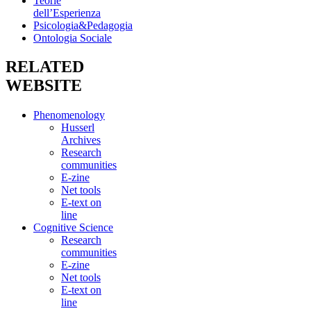
Teorie
dell’Esperienza
Psicologia&Pedagogia
Ontologia Sociale
RELATED
WEBSITE
Phenomenology
Husserl
Archives
Research
communities
E-zine
Net tools
E-text on
line
Cognitive Science
Research
communities
E-zine
Net tools
E-text on
line