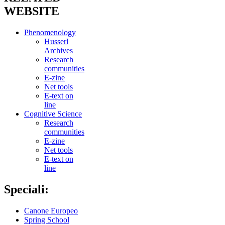
WEBSITE
Phenomenology
Husserl
Archives
Research
communities
E-zine
Net tools
E-text on
line
Cognitive Science
Research
communities
E-zine
Net tools
E-text on
line
Speciali:
Canone Europeo
Spring School