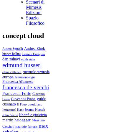
Scenari di
Mimesis
Edizioni
Spazio
Filosofico
concept cloud
Andrea Zhok
Altiero Spinelli
bianca bellini
Canone Europeo
dan zahavi
edith stein
edmund husserl
emanuele caminada
elena cattaneo
europa
fenomenologia
Francesca Albanese
francesca de vecchi
Francesca Forle
Giacomo
guido
Giovanni Piana
Costa
cusinato
Il Fatto quotidiano
Immanuel Kant
Jeanne Hersch
libertà e giustizia
John Searle
martin heidegger
Massimo
max
Cacciari
maurizio ferraris