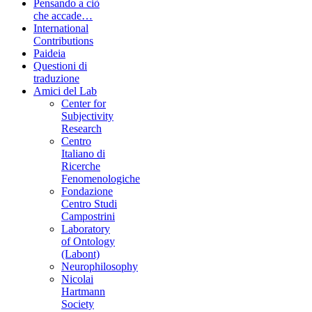
Pensando a ciò
che accade…
International
Contributions
Paideia
Questioni di
traduzione
Amici del Lab
Center for
Subjectivity
Research
Centro
Italiano di
Ricerche
Fenomenologiche
Fondazione
Centro Studi
Campostrini
Laboratory
of Ontology
(Labont)
Neurophilosophy
Nicolai
Hartmann
Society