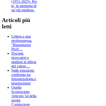
(1951-2025). Per
te, in memoria di
un’età migliore.
Articoli più
letti
Lettera a una
professoressa.
“Buongiorno
Prof!…
Docenti,
ricercatori e
studiosi in difesa
del valore…
Sulle emozioni:
confronto tra
fenomenologia e
neuroscienze
Quello
Sconosciuto
Articolo 54 della
nostra
Costituzione