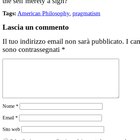
the self merely a sign?
Tags:
American Philosophy
,
pragmatism
Lascia un commento
Il tuo indirizzo email non sarà pubblicato.
I cam
sono contrassegnati
*
Nome
*
Email
*
Sito web