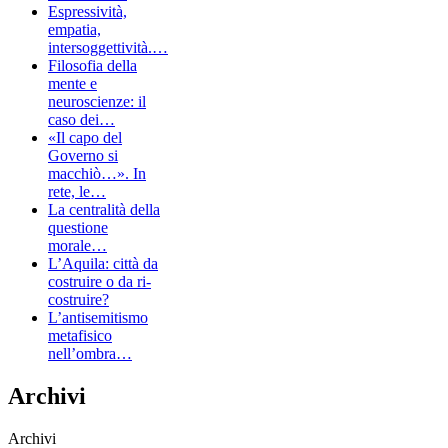
Espressività,
empatia,
intersoggettività.…
Filosofia della
mente e
neuroscienze: il
caso dei…
«Il capo del
Governo si
macchiò…». In
rete, le…
La centralità della
questione
morale…
L’Aquila: città da
costruire o da ri-
costruire?
L’antisemitismo
metafisico
nell’ombra…
Archivi
Archivi