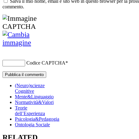
Salva il mio nome, email e sito web in questo browser per la pros
commento.
Codice CAPTCHA
*
(Neuro)scienze
Cognitive
Mente&Linguaggio
Normatività&Valori
Teorie
dell’Esperienza
Psicologia&Pedagogia
Ontologia Sociale
RELATED