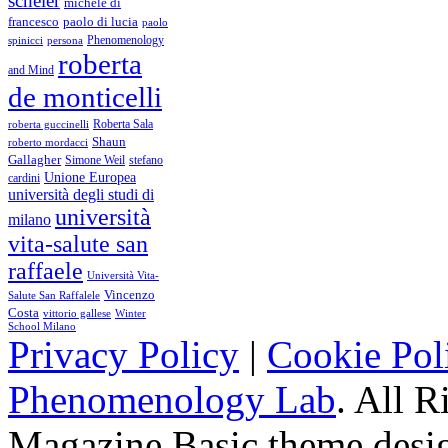
scheler
michele di
francesco
paolo di lucia
paolo
Phenomenology
spinicci
persona
roberta
and Mind
de monticelli
Roberta Sala
roberta guccinelli
Shaun
roberto mordacci
Gallagher
Simone Weil
stefano
Unione Europea
cardini
università degli studi di
università
milano
vita-salute san
raffaele
Università Vita-
Vincenzo
Salute San Raffalele
Costa
vittorio gallese
Winter
School Milano
Privacy Policy
|
Cookie Pol
Phenomenology Lab
. All R
Magazine Basic
theme desi