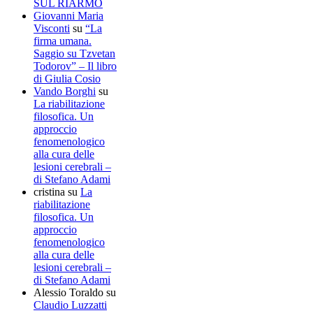
SUL RIARMO
Giovanni Maria
Visconti
su
“La
firma umana.
Saggio su Tzvetan
Todorov” – Il libro
di Giulia Cosio
Vando Borghi
su
La riabilitazione
filosofica. Un
approccio
fenomenologico
alla cura delle
lesioni cerebrali –
di Stefano Adami
cristina
su
La
riabilitazione
filosofica. Un
approccio
fenomenologico
alla cura delle
lesioni cerebrali –
di Stefano Adami
Alessio Toraldo
su
Claudio Luzzatti