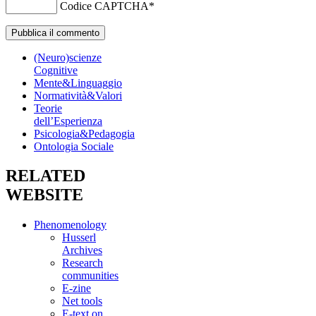
Codice CAPTCHA
*
(Neuro)scienze
Cognitive
Mente&Linguaggio
Normatività&Valori
Teorie
dell’Esperienza
Psicologia&Pedagogia
Ontologia Sociale
RELATED
WEBSITE
Phenomenology
Husserl
Archives
Research
communities
E-zine
Net tools
E-text on