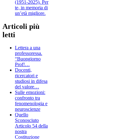
(1951-2025). Per
te, in memoria di
un’età migliore.
Articoli più
letti
Lettera a una
professoressa.
“Buongiorno
Prof!…
Docenti,
ricercatori e
studiosi in difesa
del valore…
Sulle emozioni:
confronto tra
fenomenologia e
neuroscienze
Quello
Sconosciuto
Articolo 54 della
nostra
Costituzione