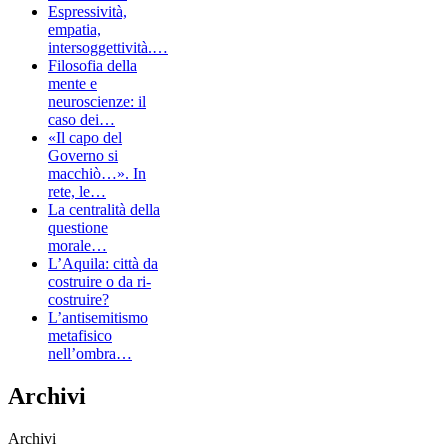
Espressività,
empatia,
intersoggettività.…
Filosofia della
mente e
neuroscienze: il
caso dei…
«Il capo del
Governo si
macchiò…». In
rete, le…
La centralità della
questione
morale…
L’Aquila: città da
costruire o da ri-
costruire?
L’antisemitismo
metafisico
nell’ombra…
Archivi
Archivi