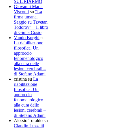
SUL RIARMO
Giovanni Maria
Visconti
su
“La
firma umana.
Saggio su Tzvetan
Todorov” – Il libro
di Giulia Cosio
Vando Borghi
su
La riabilitazione
filosofica. Un
approccio
fenomenologico
alla cura delle
lesioni cerebrali –
di Stefano Adami
cristina
su
La
riabilitazione
filosofica. Un
approccio
fenomenologico
alla cura delle
lesioni cerebrali –
di Stefano Adami
Alessio Toraldo
su
Claudio Luzzatti