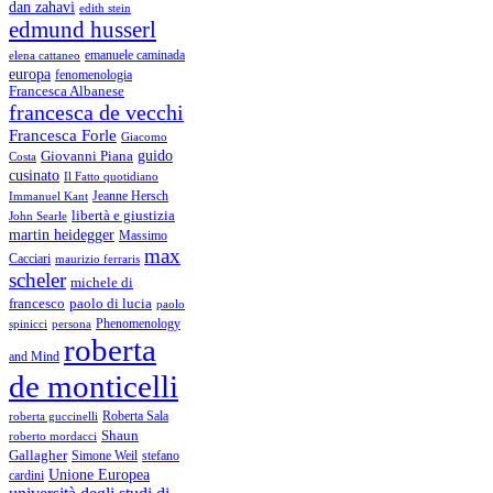
dan zahavi
edith stein
edmund husserl
emanuele caminada
elena cattaneo
europa
fenomenologia
Francesca Albanese
francesca de vecchi
Francesca Forle
Giacomo
guido
Giovanni Piana
Costa
cusinato
Il Fatto quotidiano
Immanuel Kant
Jeanne Hersch
libertà e giustizia
John Searle
martin heidegger
Massimo
max
Cacciari
maurizio ferraris
scheler
michele di
francesco
paolo di lucia
paolo
Phenomenology
spinicci
persona
roberta
and Mind
de monticelli
Roberta Sala
roberta guccinelli
Shaun
roberto mordacci
Gallagher
Simone Weil
stefano
Unione Europea
cardini