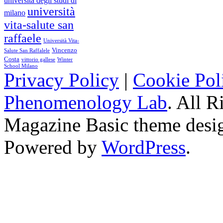
università degli studi di
università
milano
vita-salute san
raffaele
Università Vita-
Vincenzo
Salute San Raffalele
Costa
vittorio gallese
Winter
School Milano
Privacy Policy
|
Cookie Pol
Phenomenology Lab
. All R
Magazine Basic
theme desi
Powered by
WordPress
.