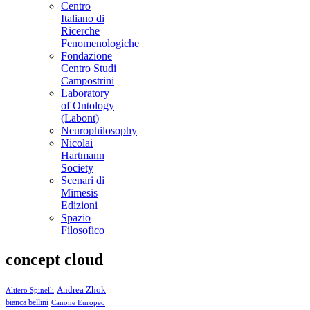
Centro
Italiano di
Ricerche
Fenomenologiche
Fondazione
Centro Studi
Campostrini
Laboratory
of Ontology
(Labont)
Neurophilosophy
Nicolai
Hartmann
Society
Scenari di
Mimesis
Edizioni
Spazio
Filosofico
concept cloud
Andrea Zhok
Altiero Spinelli
bianca bellini
Canone Europeo