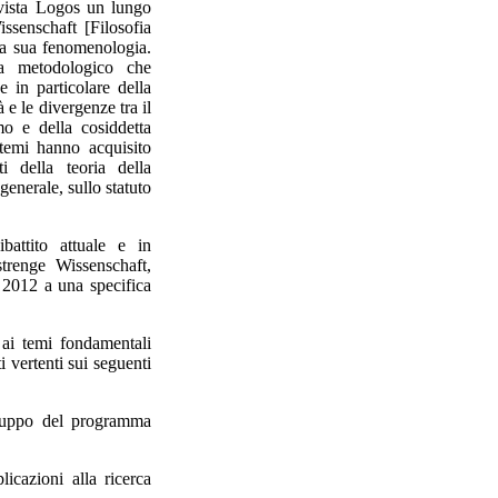
vista Logos un lungo
issenschaft [Filosofia
lla sua fenomenologia.
a metodologico che
e in particolare della
 e le divergenze tra il
mo e della cosiddetta
 temi hanno acquisito
 della teoria della
generale, sullo statuto
attito attuale e in
strenge Wissenschaft,
l 2012 a una specifica
i ai temi fondamentali
 vertenti sui seguenti
viluppo del programma
icazioni alla ricerca