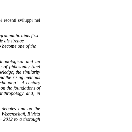
 recenti sviluppi nel
grammatic aims first
e als strenge
o become one of the
ethodological and an
le of philosophy (and
wledge; the similarity
nd the rising methods
nschauung”. A century
 on the foundations of
anthropology and, in
t debates and on the
 Wissenschaft, Rivista
2 – 2012 to a thorough