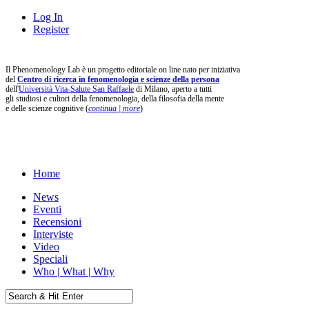
Log In
Register
Il Phenomenology Lab è un progetto editoriale on line nato per iniziativa
del
Centro di ricerca in fenomenologia e scienze della persona
dell'
Università Vita-Salute San Raffaele
di Milano, aperto a tutti
gli studiosi e cultori della fenomenologia, della filosofia della mente
e delle scienze cognitive (
continua | more
)
Home
News
Eventi
Recensioni
Interviste
Video
Speciali
Who | What | Why