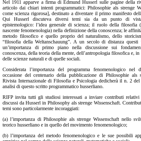
Nel 1911 apparve a firma di Edmund Husserl sulle pagine della ri
articolo dai chiari intenti programmatici: Philosophie als strenge W
come scienza rigorosa], destinato a diventare il primo manifesto de
Qui Husserl discuteva diversi temi sia da un punto di vist
epistemologico: l’idea generale di scienza; il ruolo della filosofia (
nascente fenomenologia) nella definizione della conoscenza; le affinità
metodo filosofico e quello proprio del naturalismo, dello storicis
“filosofia della Weltanschauung”. A un secolo di distanza questi
un’importanza di primo piano nella discussione sui fondamenti
conoscenza, della teoria della mente, dell’antropologia filosofica e, in 
delle scienze naturali e di quelle sociali.
Considerata l’importanza del programma fenomenologico nel dib
occasione del centenario della pubblicazione di Philosophie als 
Rivista Internazionale di Filosofia e Psicologia dedicherà il n. 2 de
analisi di questo scritto programmatico husserliano.
RIFP invita tutti gli studiosi interessati a inviare contributi relativ
discussi da Husserl in Philosophy als strenge Wissenschaft. Contributi
temi sono particolarmente incoraggiati:
(a) l’importanza di Philosophie als strenge Wissenschaft nello s
teorico husserliano e in quello del movimento fenomenologico;
(b) l’importanza del metodo fenomenologico e le sue possibili appl