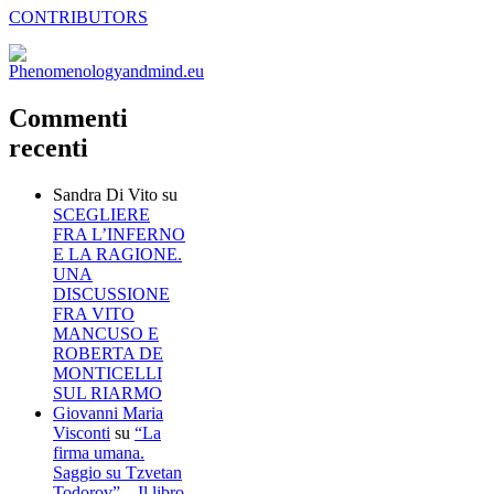
CONTRIBUTORS
Commenti
recenti
Sandra Di Vito
su
SCEGLIERE
FRA L’INFERNO
E LA RAGIONE.
UNA
DISCUSSIONE
FRA VITO
MANCUSO E
ROBERTA DE
MONTICELLI
SUL RIARMO
Giovanni Maria
Visconti
su
“La
firma umana.
Saggio su Tzvetan
Todorov” – Il libro