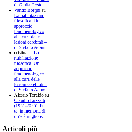
di Giulia Cosio
Vando Borghi
su
La riabilitazione
filosofica. Un
approccio
fenomenologico
alla cura delle
lesioni cerebrali –
di Stefano Adami
cristina
su
La
riabilitazione
filosofica. Un
approccio
fenomenologico
alla cura delle
lesioni cerebrali –
di Stefano Adami
Alessio Toraldo
su
Claudio Luzzatti
(1951-2025). Per
te, in memoria di
un’età migliore.
Articoli più