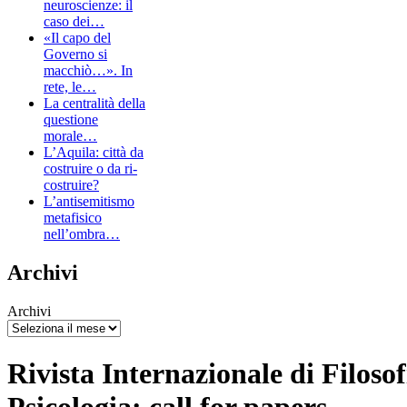
neuroscienze: il
caso dei…
«Il capo del
Governo si
macchiò…». In
rete, le…
La centralità della
questione
morale…
L’Aquila: città da
costruire o da ri-
costruire?
L’antisemitismo
metafisico
nell’ombra…
Archivi
Archivi
Rivista Internazionale di Filosof
Psicologia: call for papers