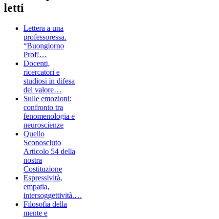
letti
Lettera a una
professoressa.
“Buongiorno
Prof!…
Docenti,
ricercatori e
studiosi in difesa
del valore…
Sulle emozioni:
confronto tra
fenomenologia e
neuroscienze
Quello
Sconosciuto
Articolo 54 della
nostra
Costituzione
Espressività,
empatia,
intersoggettività.…
Filosofia della
mente e