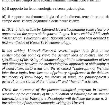
empirica nel campo delle scienze naturali, matematiche e sociali;
(c) il rapporto tra fenomenologia e ricerca psicologica;
(d) il rapporto tra fenomenologia ed embodiment, tenendo conto dei
campo delle scienze cognitive e delle neuroscienze.
In 1911, a long article by Edmund Husserl containing some clear pro
appeared on the pages of the journal Logos. It was entitled Philosophi
Wissenschaft [Philosophy as a Rigorous Science], and was destined t
first manifestos of Husserl’s Phenomenology.
In his writing, Husserl discussed several topics both from a m
epistemological point of view: the general idea of science; the ro
specifically of his rising phenomenology) in the determination of kno
and difference between the methodological approach of philosophy a
of naturalism, historicism and the so-called “philosophy of Welta
later these topics have become of primary significance in the debates
the theory of knowledge, the theory of mind, the philosophical 
general, on the status of the “natural” and “human” sciences.
Given the relevance of the phenomenological program in curren
occasion of the centenary of the publication of Philosophie als strenge
Internazionale di Filosofia e Psicologia will dedicate the issue n. 
investigation of this programmatic writing by Husserl.