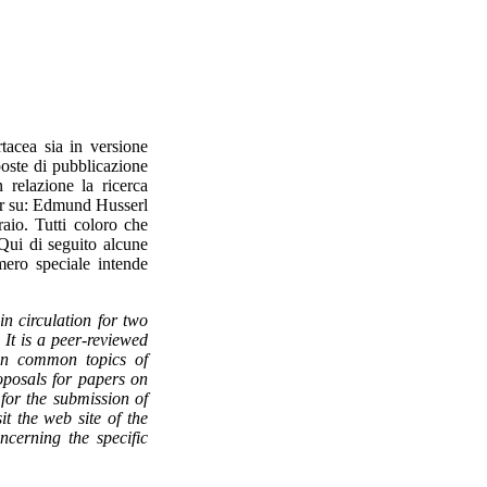
tacea sia in versione
poste di pubblicazione
n relazione la ricerca
per su: Edmund Husserl
aio. Tutti coloro che
 Qui di seguito alcune
mero speciale intende
in circulation for two
 It is a peer-reviewed
on common topics of
oposals for papers on
for the submission of
it the web site of the
ncerning the specific