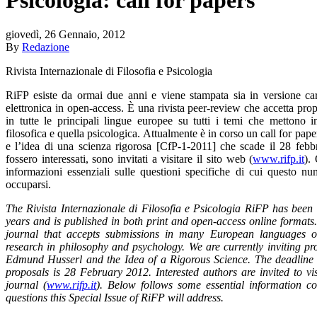
giovedì, 26 Gennaio, 2012
By
Redazione
Rivista Internazionale di Filosofia e Psicologia
RiFP esiste da ormai due anni e viene stampata sia in versione car
elettronica in open-access. È una rivista peer-review che accetta pro
in tutte le principali lingue europee su tutti i temi che mettono i
filosofica e quella psicologica. Attualmente è in corso un call for pa
e l’idea di una scienza rigorosa [CfP-1-2011] che scade il 28 febbr
fossero interessati, sono invitati a visitare il sito web (
www.rifp.it
).
informazioni essenziali sulle questioni specifiche di cui questo nu
occuparsi.
The Rivista Internazionale di Filosofia e Psicologia RiFP has been 
years and is published in both print and open-access online formats.
journal that accepts submissions in many European languages 
research in philosophy and psychology. We are currently inviting pr
Edmund Husserl and the Idea of a Rigorous Science. The deadline 
proposals is 28 February 2012. Interested authors are invited to vis
journal (
www.rifp.it
). Below follows some essential information co
questions this Special Issue of RiFP will address.