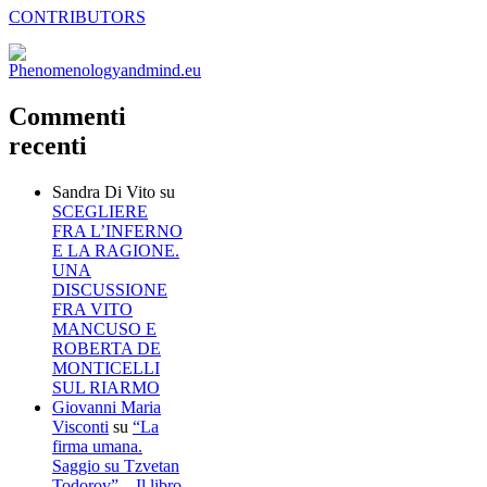
CONTRIBUTORS
Commenti
recenti
Sandra Di Vito
su
SCEGLIERE
FRA L’INFERNO
E LA RAGIONE.
UNA
DISCUSSIONE
FRA VITO
MANCUSO E
ROBERTA DE
MONTICELLI
SUL RIARMO
Giovanni Maria
Visconti
su
“La
firma umana.
Saggio su Tzvetan
Todorov” – Il libro