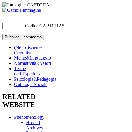
Codice CAPTCHA
*
(Neuro)scienze
Cognitive
Mente&Linguaggio
Normatività&Valori
Teorie
dell’Esperienza
Psicologia&Pedagogia
Ontologia Sociale
RELATED
WEBSITE
Phenomenology
Husserl
Archives