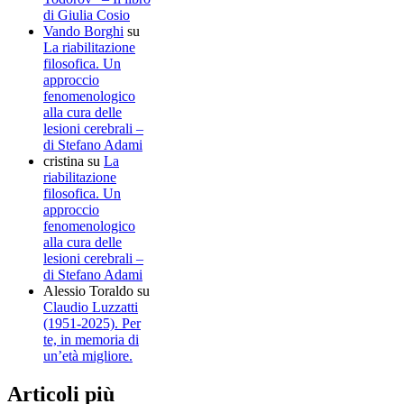
di Giulia Cosio
Vando Borghi
su
La riabilitazione
filosofica. Un
approccio
fenomenologico
alla cura delle
lesioni cerebrali –
di Stefano Adami
cristina
su
La
riabilitazione
filosofica. Un
approccio
fenomenologico
alla cura delle
lesioni cerebrali –
di Stefano Adami
Alessio Toraldo
su
Claudio Luzzatti
(1951-2025). Per
te, in memoria di
un’età migliore.
Articoli più