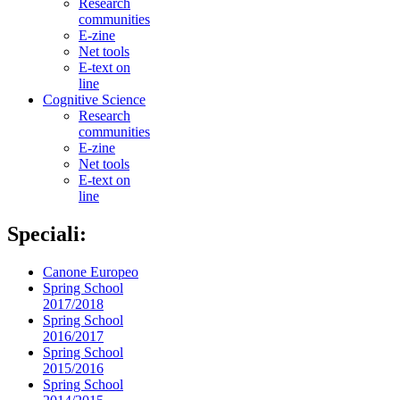
Research
communities
E-zine
Net tools
E-text on
line
Cognitive Science
Research
communities
E-zine
Net tools
E-text on
line
Speciali:
Canone Europeo
Spring School
2017/2018
Spring School
2016/2017
Spring School
2015/2016
Spring School