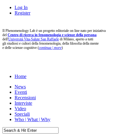
Log In
Register
Il Phenomenology Lab è un progetto editoriale on line nato per iniziativa
del
Centro di ricerca in fenomenologia e scienze della persona
dell'
Università Vita-Salute San Raffaele
di Milano, aperto a tutti
gli studiosi e cultori della fenomenologia, della filosofia della mente
e delle scienze cognitive (
continua | more
)
Home
News
Eventi
Recensioni
Interviste
Video
Speciali
Who | What | Why