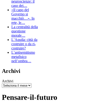
neuroscienze: il
caso dei…
«Il capo del
Governo si
macchiò…». In
rete, le…
La centralità della
questione
morale…
L’Aquila: città da
costruire o da ri-
costruire?
L’antisemitismo
metafisico
nell’ombra…
Archivi
Archivi
Pensare-il-futuro