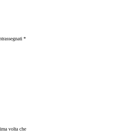
ntrassegnati
*
sima volta che