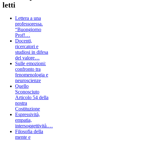
letti
Lettera a una
professoressa.
“Buongiorno
Prof!…
Docenti,
ricercatori e
studiosi in difesa
del valore…
Sulle emozioni:
confronto tra
fenomenologia e
neuroscienze
Quello
Sconosciuto
Articolo 54 della
nostra
Costituzione
Espressività,
empatia,
intersoggettività.…
Filosofia della
mente e