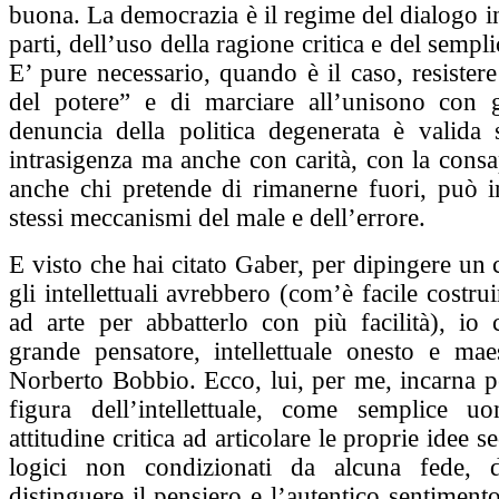
buona. La democrazia è il regime del dialogo in
parti, dell’uso della ragione critica e del semp
E’ pure necessario, quando è il caso, resistere
del potere” e di marciare all’unisono con g
denuncia della politica degenerata è valida 
intrasigenza ma anche con carità, con la cons
anche chi pretende di rimanerne fuori, può i
stessi meccanismi del male e dell’errore.
E visto che hai citato Gaber, per dipingere un 
gli intellettuali avrebbero (com’è facile costru
ad arte per abbatterlo con più facilità), io 
grande pensatore, intellettuale onesto e maes
Norberto Bobbio. Ecco, lui, per me, incarna p
figura dell’intellettuale, come semplice u
attitudine critica ad articolare le proprie idee 
logici non condizionati da alcuna fede, d
distinguere il pensiero e l’autentico sentiment