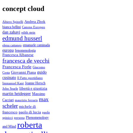
concept cloud
Andrea Zhok
Altiero Spinelli
bianca bellini
Canone Europeo
dan zahavi
edith stein
edmund husserl
emanuele caminada
elena cattaneo
europa
fenomenologia
Francesca Albanese
francesca de vecchi
Francesca Forle
Giacomo
guido
Giovanni Piana
Costa
cusinato
Il Fatto quotidiano
Immanuel Kant
Jeanne Hersch
libertà e giustizia
John Searle
martin heidegger
Massimo
max
Cacciari
maurizio ferraris
scheler
michele di
francesco
paolo di lucia
paolo
Phenomenology
spinicci
persona
roberta
and Mind