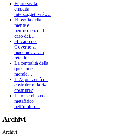
Espressività,
empatia,
intersoggettività.…
Filosofia della
mente e
neuroscienze: il
caso dei…
«Il capo del
Governo si
macchiò…». In
rete, le…
La centralità della
questione
morale…
L’Aquila: città da
costruire o da ri-
costruire?
L’antisemitismo
metafisico
nell’ombra…
Archivi
Archivi