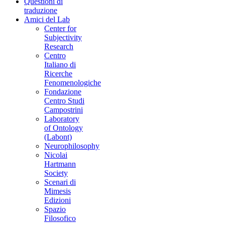
Questioni di
traduzione
Amici del Lab
Center for
Subjectivity
Research
Centro
Italiano di
Ricerche
Fenomenologiche
Fondazione
Centro Studi
Campostrini
Laboratory
of Ontology
(Labont)
Neurophilosophy
Nicolai
Hartmann
Society
Scenari di
Mimesis
Edizioni
Spazio
Filosofico