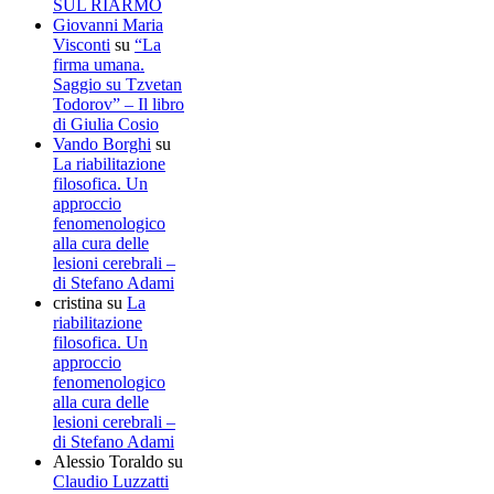
SUL RIARMO
Giovanni Maria
Visconti
su
“La
firma umana.
Saggio su Tzvetan
Todorov” – Il libro
di Giulia Cosio
Vando Borghi
su
La riabilitazione
filosofica. Un
approccio
fenomenologico
alla cura delle
lesioni cerebrali –
di Stefano Adami
cristina
su
La
riabilitazione
filosofica. Un
approccio
fenomenologico
alla cura delle
lesioni cerebrali –
di Stefano Adami
Alessio Toraldo
su
Claudio Luzzatti