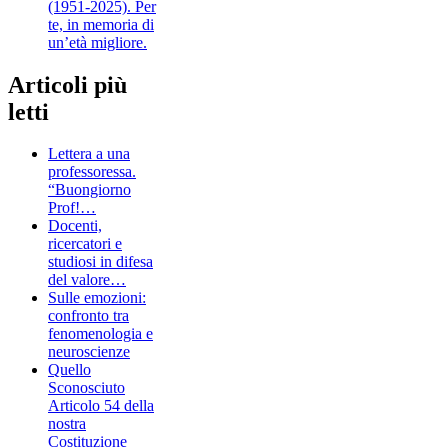
(1951-2025). Per
te, in memoria di
un’età migliore.
Articoli più
letti
Lettera a una
professoressa.
“Buongiorno
Prof!…
Docenti,
ricercatori e
studiosi in difesa
del valore…
Sulle emozioni:
confronto tra
fenomenologia e
neuroscienze
Quello
Sconosciuto
Articolo 54 della
nostra
Costituzione