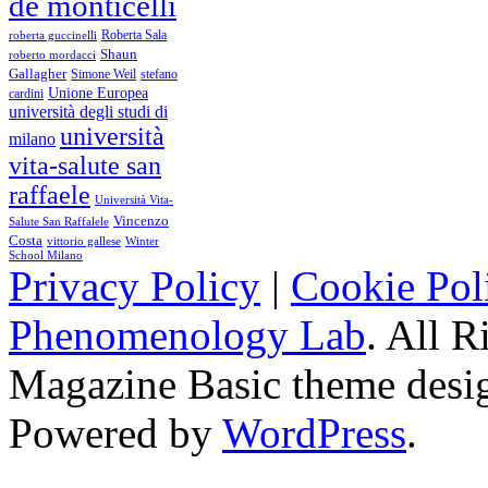
de monticelli
Roberta Sala
roberta guccinelli
Shaun
roberto mordacci
Gallagher
Simone Weil
stefano
Unione Europea
cardini
università degli studi di
università
milano
vita-salute san
raffaele
Università Vita-
Vincenzo
Salute San Raffalele
Costa
vittorio gallese
Winter
School Milano
Privacy Policy
|
Cookie Pol
Phenomenology Lab
. All R
Magazine Basic
theme desi
Powered by
WordPress
.