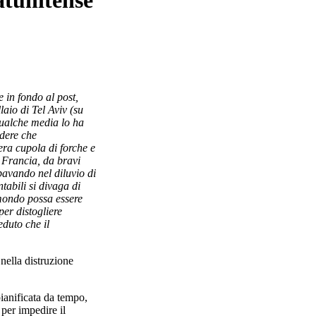
e in fondo al post,
laio di Tel Aviv (su
qualche media lo ha
edere che
ra cupola di forche e
 Francia, da bravi
bavando nel diluvio di
tabili si divaga di
l mondo possa essere
er distogliere
eduto che il
 nella distruzione
pianificata da tempo,
 per impedire il