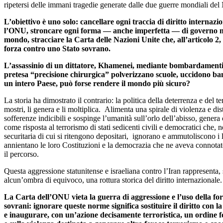
ripetersi delle immani tragedie generate dalle due guerre mondiali de
L’obiettivo è uno solo: cancellare ogni traccia di diritto internazi
l’ONU, stroncare ogni forma — anche imperfetta — di governo mu
mondo, stracciare la Carta delle Nazioni Unite che, all’articolo 2, 
forza contro uno Stato sovrano.
L’assassinio di un dittatore, Khamenei, mediante bombardamenti 
pretesa “precisione chirurgica” polverizzano scuole, uccidono b
un intero Paese, può forse rendere il mondo più sicuro?
La storia ha dimostrato il contrario: la politica della deterrenza e del t
mostri, li genera e li moltiplica. Alimenta una spirale di violenza e di
sofferenze indicibili e sospinge l’umanità sull’orlo dell’abisso, genera
come risposta al terrorismo di stati sedicenti civili e democratici che, 
securitaria di cui si ritengono depositari, ignorano e ammutoliscono i 
annientano le loro Costituzioni e la democrazia che ne aveva connotato
il percorso.
Questa aggressione statunitense e israeliana contro l’Iran rappresenta,
alcun’ombra di equivoco, una rottura storica del diritto internazionale.
La Carta dell’ONU vieta la guerra di aggressione e l’uso della for
sovrani: ignorare queste norme significa sostituire il diritto con la
e inaugurare, con un’azione decisamente terroristica, un ordine f