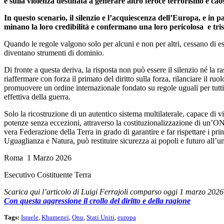
e sulla violenza destinata a generare altro feroce terrorismo e cao
In questo scenario, il silenzio e l’acquiescenza dell’Europa, e in par
minano la loro credibilità e confermano una loro pericolosa e tris
Quando le regole valgono solo per alcuni e non per altri, cessano di es
diventano strumenti di dominio.
Di fronte a questa deriva, la risposta non può essere il silenzio né la 
riaffermare con forza il primato del diritto sulla forza, rilanciare il ru
promuovere un ordine internazionale fondato su regole uguali per tutti
effettiva della guerra.
Solo la ricostruzione di un autentico sistema multilaterale, capace di vi
potenze senza eccezioni, attraverso la costituzionalizzazione di un’O
vera Federazione della Terra in grado di garantire e far rispettare i prin
Uguaglianza e Natura, può restituire sicurezza ai popoli e futuro all’u
Roma 1 Marzo 2026
Esecutivo Costituente Terra
Scarica qui l’articolo di Luigi Ferrajoli comparso oggi 1 marzo 2026
Con questa aggressione il crollo del diritto e della ragione
Tags:
Israele
,
Khamenei
,
Onu
,
Stati Uniti
,
europa