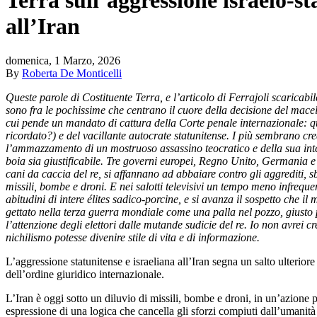
all’Iran
domenica, 1 Marzo, 2026
By
Roberta De Monticelli
Queste parole di Costituente Terra, e l’articolo di Ferrajoli scaricabil
sono fra le pochissime che centrano il cuore della decisione del macel
cui pende un mandato di cattura della Corte penale internazionale: 
ricordato?) e del vacillante autocrate statunitense. I più sembrano cr
l’ammazzamento di un mostruoso assassino teocratico e della sua inte
boia sia giustificabile. Tre governi europei, Regno Unito, Germania e
cani da caccia del re, si affannano ad abbaiare contro gli aggrediti, s
missili, bombe e droni. E nei salotti televisivi un tempo meno infrequen
abitudini di intere élites sadico-porcine, e si avanza il sospetto che i
gettato nella terza guerra mondiale come una palla nel pozzo, giusto p
l’attenzione degli elettori dalle mutande sudicie del re. Io non avrei cr
nichilismo potesse divenire stile di vita e di informazione.
L’aggressione statunitense e israeliana all’Iran segna un salto ulteriore
dell’ordine giuridico internazionale.
L’Iran è oggi sotto un diluvio di missili, bombe e droni, in un’azione 
espressione di una logica che cancella gli sforzi compiuti dall’umanità