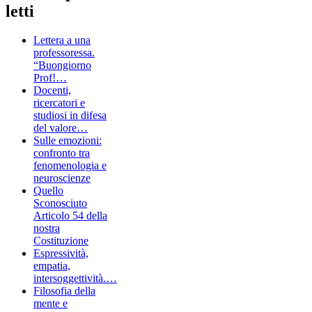
letti
Lettera a una
professoressa.
“Buongiorno
Prof!…
Docenti,
ricercatori e
studiosi in difesa
del valore…
Sulle emozioni:
confronto tra
fenomenologia e
neuroscienze
Quello
Sconosciuto
Articolo 54 della
nostra
Costituzione
Espressività,
empatia,
intersoggettività.…
Filosofia della
mente e