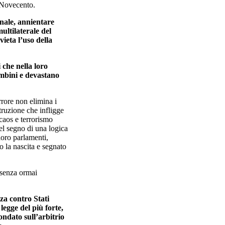
l Novecento.
onale, annientare
ltilaterale del
vieta l’uso della
che nella loro
ambini e devastano
errore non elimina i
struzione che infligge
 caos e terrorismo
nel segno di una logica
loro parlamenti,
 la nascita e segnato
 senza ormai
za contro Stati
 legge del più forte,
ondato sull’arbitrio