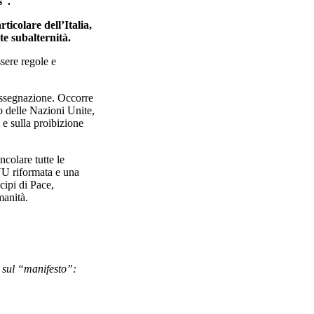
s .
ticolare dell’Italia,
te subalternità.
sere regole e
rassegnazione. Occorre
olo delle Nazioni Unite,
 e sulla proibizione
ncolare tutte le
NU riformata e una
cipi di Pace,
manità.
 sul “manifesto”: