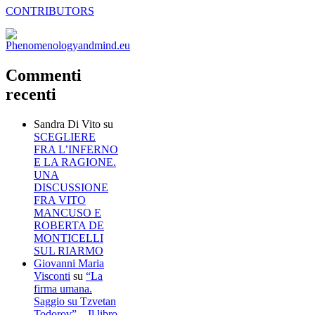
CONTRIBUTORS
Commenti
recenti
Sandra Di Vito
su
SCEGLIERE
FRA L’INFERNO
E LA RAGIONE.
UNA
DISCUSSIONE
FRA VITO
MANCUSO E
ROBERTA DE
MONTICELLI
SUL RIARMO
Giovanni Maria
Visconti
su
“La
firma umana.
Saggio su Tzvetan
Todorov” – Il libro