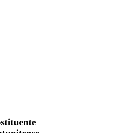
stituente
atunitense