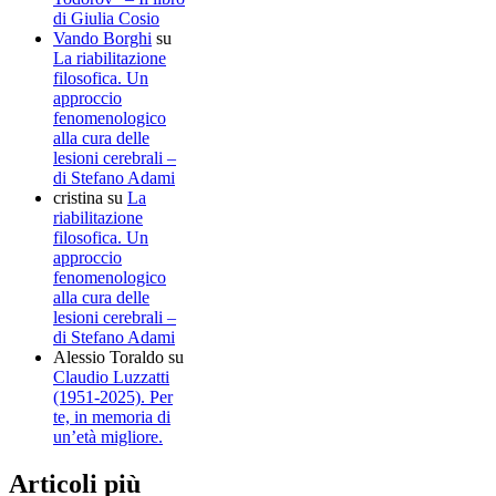
di Giulia Cosio
Vando Borghi
su
La riabilitazione
filosofica. Un
approccio
fenomenologico
alla cura delle
lesioni cerebrali –
di Stefano Adami
cristina
su
La
riabilitazione
filosofica. Un
approccio
fenomenologico
alla cura delle
lesioni cerebrali –
di Stefano Adami
Alessio Toraldo
su
Claudio Luzzatti
(1951-2025). Per
te, in memoria di
un’età migliore.
Articoli più