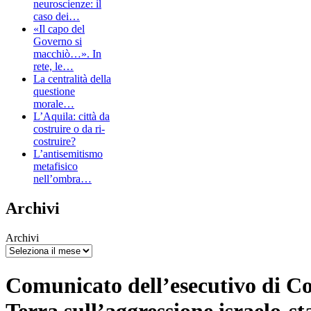
neuroscienze: il
caso dei…
«Il capo del
Governo si
macchiò…». In
rete, le…
La centralità della
questione
morale…
L’Aquila: città da
costruire o da ri-
costruire?
L’antisemitismo
metafisico
nell’ombra…
Archivi
Archivi
Comunicato dell’esecutivo di Co
Terra sull’aggressione israelo-st