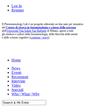
Log In
Register
Il Phenomenology Lab è un progetto editoriale on line nato per iniziativa
del
Centro di ricerca in fenomenologia e scienze della persona
dell'
Università Vita-Salute San Raffaele
di Milano, aperto a tutti
gli studiosi e cultori della fenomenologia, della filosofia della mente
e delle scienze cognitive (
continua | more
)
Home
News
Eventi
Recensioni
Interviste
Video
Speciali
Who | What | Why