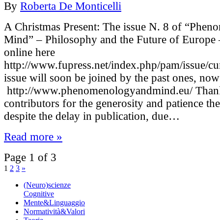
By
Roberta De Monticelli
A Christmas Present: The issue N. 8 of “Phe
Mind” – Philosophy and the Future of Europe 
online here
http://www.fupress.net/index.php/pam/issue/cur
issue will soon be joined by the past ones, now
http://www.phenomenologyandmind.eu/ Thanks
contributors for the generosity and patience t
despite the delay in publication, due…
Read more »
Page 1 of 3
1
2
3
»
(Neuro)scienze
Cognitive
Mente&Linguaggio
Normatività&Valori