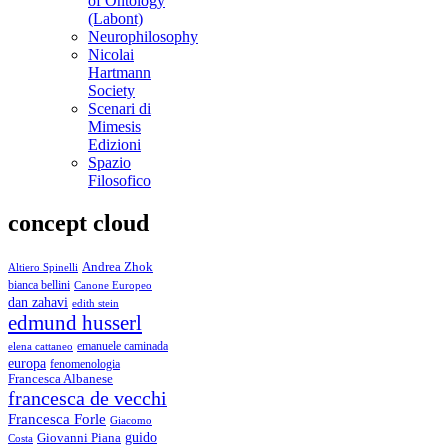
of Ontology
(Labont)
Neurophilosophy
Nicolai
Hartmann
Society
Scenari di
Mimesis
Edizioni
Spazio
Filosofico
concept cloud
Andrea Zhok
Altiero Spinelli
bianca bellini
Canone Europeo
dan zahavi
edith stein
edmund husserl
emanuele caminada
elena cattaneo
europa
fenomenologia
Francesca Albanese
francesca de vecchi
Francesca Forle
Giacomo
guido
Giovanni Piana
Costa