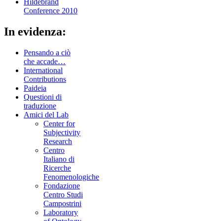
Hildebrand
Conference 2010
In evidenza:
Pensando a ciò
che accade…
International
Contributions
Paideia
Questioni di
traduzione
Amici del Lab
Center for
Subjectivity
Research
Centro
Italiano di
Ricerche
Fenomenologiche
Fondazione
Centro Studi
Campostrini
Laboratory