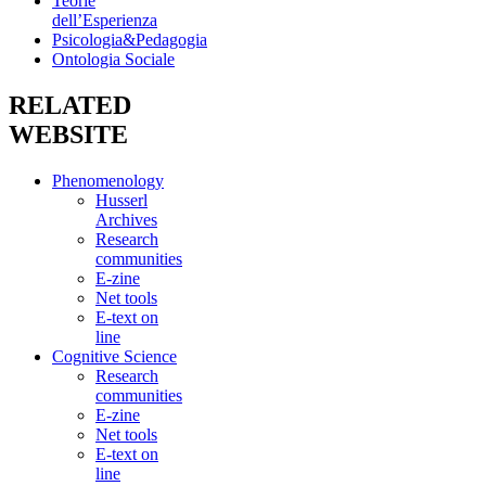
Teorie
dell’Esperienza
Psicologia&Pedagogia
Ontologia Sociale
RELATED
WEBSITE
Phenomenology
Husserl
Archives
Research
communities
E-zine
Net tools
E-text on
line
Cognitive Science
Research
communities
E-zine
Net tools
E-text on
line