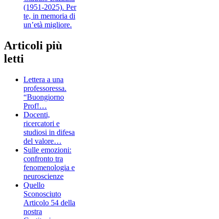
(1951-2025). Per
te, in memoria di
un’età migliore.
Articoli più
letti
Lettera a una
professoressa.
“Buongiorno
Prof!…
Docenti,
ricercatori e
studiosi in difesa
del valore…
Sulle emozioni:
confronto tra
fenomenologia e
neuroscienze
Quello
Sconosciuto
Articolo 54 della
nostra