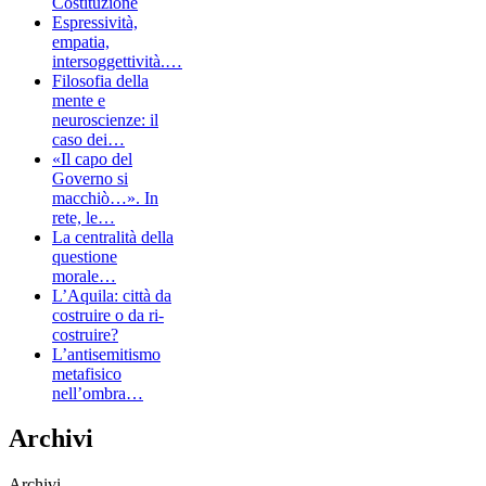
Costituzione
Espressività,
empatia,
intersoggettività.…
Filosofia della
mente e
neuroscienze: il
caso dei…
«Il capo del
Governo si
macchiò…». In
rete, le…
La centralità della
questione
morale…
L’Aquila: città da
costruire o da ri-
costruire?
L’antisemitismo
metafisico
nell’ombra…
Archivi
Archivi