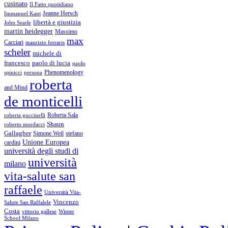
cusinato
Il Fatto quotidiano
Immanuel Kant
Jeanne Hersch
libertà e giustizia
John Searle
martin heidegger
Massimo
max
Cacciari
maurizio ferraris
scheler
michele di
francesco
paolo di lucia
paolo
Phenomenology
spinicci
persona
roberta
and Mind
de monticelli
Roberta Sala
roberta guccinelli
Shaun
roberto mordacci
Gallagher
Simone Weil
stefano
Unione Europea
cardini
università degli studi di
università
milano
vita-salute san
raffaele
Università Vita-
Vincenzo
Salute San Raffalele
Costa
vittorio gallese
Winter
School Milano