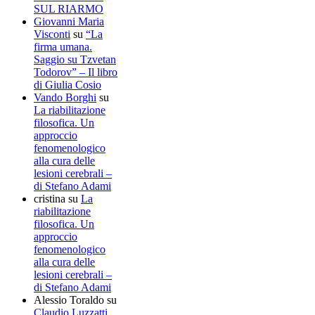
SUL RIARMO
Giovanni Maria
Visconti
su
“La
firma umana.
Saggio su Tzvetan
Todorov” – Il libro
di Giulia Cosio
Vando Borghi
su
La riabilitazione
filosofica. Un
approccio
fenomenologico
alla cura delle
lesioni cerebrali –
di Stefano Adami
cristina
su
La
riabilitazione
filosofica. Un
approccio
fenomenologico
alla cura delle
lesioni cerebrali –
di Stefano Adami
Alessio Toraldo
su
Claudio Luzzatti