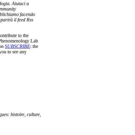
logia. Aiutaci a
community
bblichiamo facendo
parirà il feed Rss
ntribute to the
 Phenomenology Lab
 on
SUBSCRIBE
: the
ou to see any
s: histoire, culture,