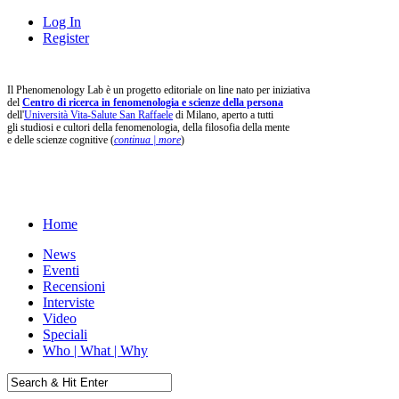
Log In
Register
Il Phenomenology Lab è un progetto editoriale on line nato per iniziativa
del
Centro di ricerca in fenomenologia e scienze della persona
dell'
Università Vita-Salute San Raffaele
di Milano, aperto a tutti
gli studiosi e cultori della fenomenologia, della filosofia della mente
e delle scienze cognitive (
continua | more
)
Home
News
Eventi
Recensioni
Interviste
Video
Speciali
Who | What | Why