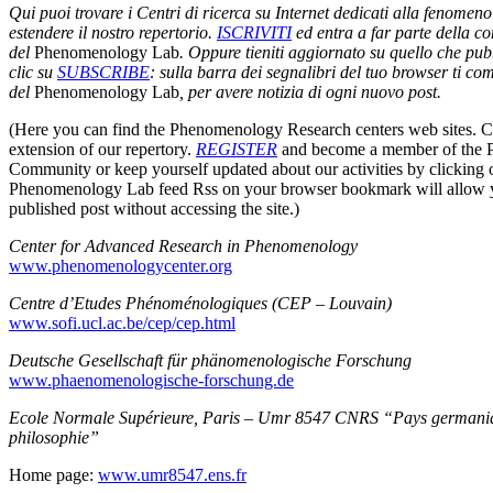
Qui puoi trovare i Centri di ricerca su Internet dedicati alla fenomeno
estendere il nostro repertorio.
ISCRIVITI
ed entra a far parte della 
del
Phenomenology Lab
. Oppure tieniti aggiornato su quello che pu
clic su
SUBSCRIBE
: sulla barra dei segnalibri del tuo browser ti com
del
Phenomenology Lab
, per avere notizia di ogni nuovo post.
(Here you can find the Phenomenology Research centers web sites. Co
extension of our repertory.
REGISTER
and become a member of the
Community or keep yourself updated about our activities by clicking
Phenomenology Lab feed Rss on your browser bookmark will allow y
published post without accessing the site.)
Center for Advanced Research in Phenomenology
www.phenomenologycenter.org
Centre d’Etudes Phénoménologiques (CEP – Louvain)
www.sofi.ucl.ac.be/cep/cep.html
Deutsche Gesellschaft für phänomenologische Forschung
www.phaenomenologische-forschung.de
Ecole Normale Supérieure, Paris – Umr 8547 CNRS “Pays germanique
philosophie”
Home page:
www.umr8547.ens.fr