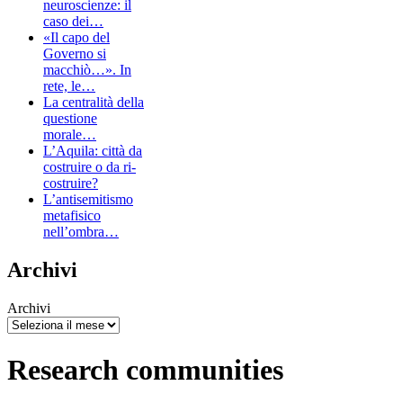
neuroscienze: il
caso dei…
«Il capo del
Governo si
macchiò…». In
rete, le…
La centralità della
questione
morale…
L’Aquila: città da
costruire o da ri-
costruire?
L’antisemitismo
metafisico
nell’ombra…
Archivi
Archivi
Research communities