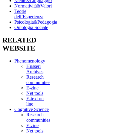
Mente&Linguaggio
Normatività&Valori
Teorie
dell’Esperienza
Psicologia&Pedagogia
Ontologia Sociale
RELATED
WEBSITE
Phenomenology
Husserl
Archives
Research
communities
E-zine
Net tools
E-text on
line
Cognitive Science
Research
communities
E-zine
Net tools