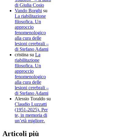
di Giulia Cosio
Vando Borghi
su
La riabilitazione
filosofica. Un
approccio
fenomenologico
alla cura delle
lesioni cerebrali –
di Stefano Adami
cristina
su
La
riabilitazione
filosofica. Un
approccio
fenomenologico
alla cura delle
lesioni cerebrali –
di Stefano Adami
Alessio Toraldo
su
Claudio Luzzatti
(1951-2025). Per
te, in memoria di
un’età migliore.
Articoli più