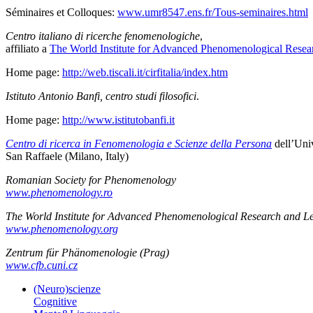
Séminaires et Colloques:
www.umr8547.ens.fr/Tous-seminaires.html
Centro italiano di ricerche fenomenologiche
,
affiliato a
The World Institute for Advanced Phenomenological Resea
Home page:
http://web.tiscali.it/cirfitalia/index.htm
Istituto Antonio Banfi, centro studi filosofici
.
Home page:
http://www.istitutobanfi.it
Centro di ricerca in Fenomenologia e Scienze della Persona
dell’Univ
San Raffaele (Milano, Italy)
Romanian Society for Phenomenology
www.phenomenology.ro
The World Institute for Advanced Phenomenological Research and L
www.phenomenology.org
Zentrum für Phänomenologie (Prag)
www.cfb.cuni.cz
(Neuro)scienze
Cognitive