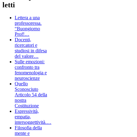
letti
Lettera a una
professoressa.
“Buongiorno
Prof!…
Docenti,
ricercatori e
studiosi in difesa
del valore…
Sulle emozioni:
confronto tra
fenomenologia e
neuroscienze
Quello
Sconosciuto
Articolo 54 della
nostra
Costituzione
Espressività,
empatia,
intersoggettività.…
Filosofia della
mente e