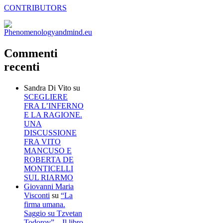
CONTRIBUTORS
Commenti
recenti
Sandra Di Vito
su
SCEGLIERE
FRA L’INFERNO
E LA RAGIONE.
UNA
DISCUSSIONE
FRA VITO
MANCUSO E
ROBERTA DE
MONTICELLI
SUL RIARMO
Giovanni Maria
Visconti
su
“La
firma umana.
Saggio su Tzvetan
Todorov” – Il libro