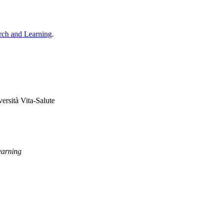
rch and Learning
.
ersità Vita-Salute
earning