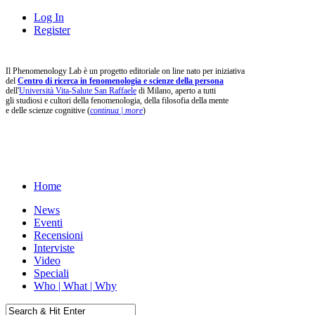
Log In
Register
Il Phenomenology Lab è un progetto editoriale on line nato per iniziativa
del
Centro di ricerca in fenomenologia e scienze della persona
dell'
Università Vita-Salute San Raffaele
di Milano, aperto a tutti
gli studiosi e cultori della fenomenologia, della filosofia della mente
e delle scienze cognitive (
continua | more
)
Home
News
Eventi
Recensioni
Interviste
Video
Speciali
Who | What | Why