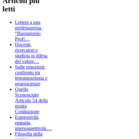
Articoli più
letti
Lettera a una
professoressa.
“Buongiorno
Prof!…
Docenti,
ricercatori e
studiosi in difesa
del valore…
Sulle emozioni:
confronto tra
fenomenologia e
neuroscienze
Quello
Sconosciuto
Articolo 54 della
nostra
Costituzione
Espressività,
empatia,
intersoggettività.…
Filosofia della