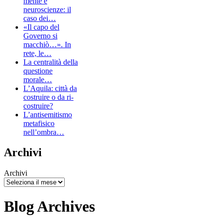
mente e
neuroscienze: il
caso dei…
«Il capo del
Governo si
macchiò…». In
rete, le…
La centralità della
questione
morale…
L’Aquila: città da
costruire o da ri-
costruire?
L’antisemitismo
metafisico
nell’ombra…
Archivi
Archivi
Blog Archives