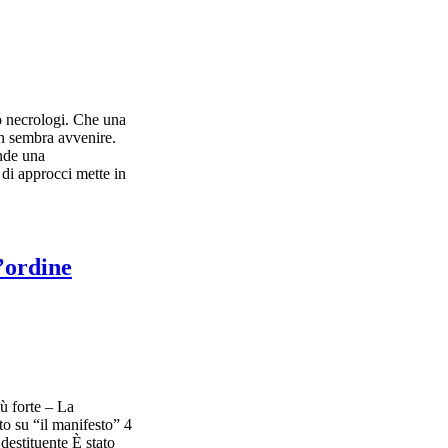
lo necrologi. Che una
on sembra avvenire.
ende una
 di approcci mette in
l’ordine
iù forte – La
to su “il manifesto” 4
destituente È stato