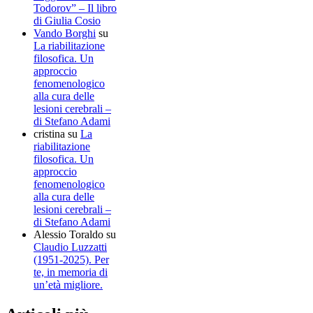
Todorov” – Il libro
di Giulia Cosio
Vando Borghi
su
La riabilitazione
filosofica. Un
approccio
fenomenologico
alla cura delle
lesioni cerebrali –
di Stefano Adami
cristina
su
La
riabilitazione
filosofica. Un
approccio
fenomenologico
alla cura delle
lesioni cerebrali –
di Stefano Adami
Alessio Toraldo
su
Claudio Luzzatti
(1951-2025). Per
te, in memoria di
un’età migliore.