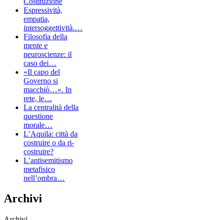
Costituzione
Espressività,
empatia,
intersoggettività.…
Filosofia della
mente e
neuroscienze: il
caso dei…
«Il capo del
Governo si
macchiò…». In
rete, le…
La centralità della
questione
morale…
L’Aquila: città da
costruire o da ri-
costruire?
L’antisemitismo
metafisico
nell’ombra…
Archivi
Archivi