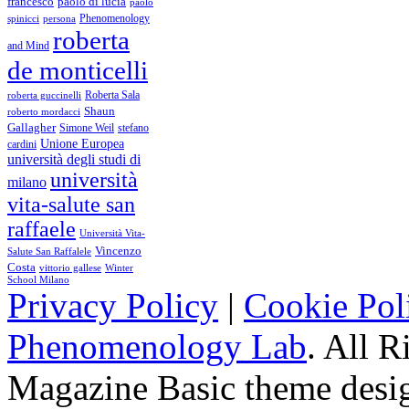
francesco
paolo di lucia
paolo
Phenomenology
spinicci
persona
roberta
and Mind
de monticelli
Roberta Sala
roberta guccinelli
Shaun
roberto mordacci
Gallagher
Simone Weil
stefano
Unione Europea
cardini
università degli studi di
università
milano
vita-salute san
raffaele
Università Vita-
Vincenzo
Salute San Raffalele
Costa
vittorio gallese
Winter
School Milano
Privacy Policy
|
Cookie Pol
Phenomenology Lab
. All R
Magazine Basic
theme desi