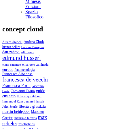
Mimesis
Edizioni
Spazio
Filosofico
concept cloud
Andrea Zhok
Altiero Spinelli
bianca bellini
Canone Europeo
dan zahavi
edith stein
edmund husserl
emanuele caminada
elena cattaneo
europa
fenomenologia
Francesca Albanese
francesca de vecchi
Francesca Forle
Giacomo
guido
Giovanni Piana
Costa
cusinato
Il Fatto quotidiano
Immanuel Kant
Jeanne Hersch
libertà e giustizia
John Searle
martin heidegger
Massimo
max
Cacciari
maurizio ferraris
scheler
michele di