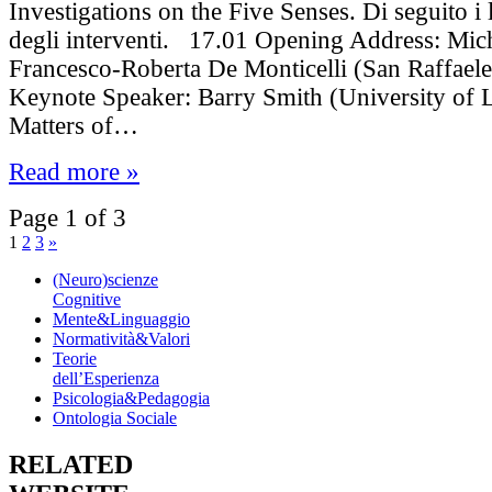
Investigations on the Five Senses. Di seguito i 
degli interventi. 17.01 Opening Address: Mic
Francesco-Roberta De Monticelli (San Raffaele
Keynote Speaker: Barry Smith (University of 
Matters of…
Read more »
Page 1 of 3
1
2
3
»
(Neuro)scienze
Cognitive
Mente&Linguaggio
Normatività&Valori
Teorie
dell’Esperienza
Psicologia&Pedagogia
Ontologia Sociale
RELATED