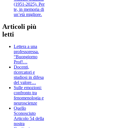
(1951-2025). Per
te, in memoria di
un’età migliore.
Articoli più
letti
Lettera a una
professoressa.
“Buongiorno
Prof!…
Docenti,
ricercatori e
studiosi in difesa
del valore…
Sulle emozioni:
confronto tra
fenomenologia e
neuroscienze
Quello
Sconosciuto
Articolo 54 della
nostra