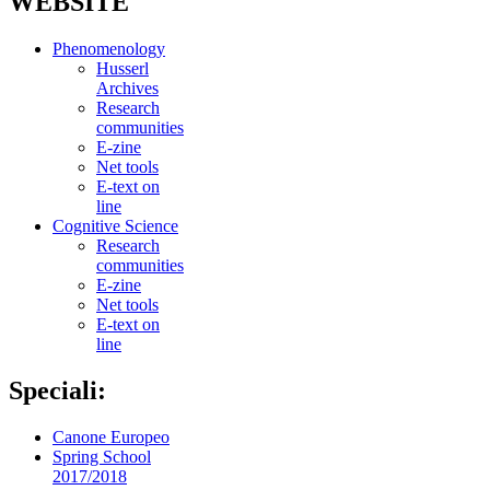
WEBSITE
Phenomenology
Husserl
Archives
Research
communities
E-zine
Net tools
E-text on
line
Cognitive Science
Research
communities
E-zine
Net tools
E-text on
line
Speciali:
Canone Europeo
Spring School
2017/2018