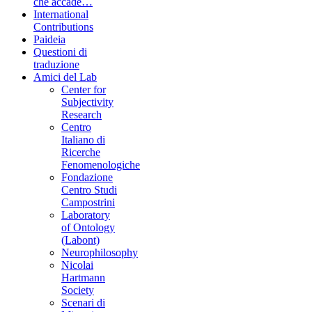
che accade…
International
Contributions
Paideia
Questioni di
traduzione
Amici del Lab
Center for
Subjectivity
Research
Centro
Italiano di
Ricerche
Fenomenologiche
Fondazione
Centro Studi
Campostrini
Laboratory
of Ontology
(Labont)
Neurophilosophy
Nicolai
Hartmann
Society
Scenari di