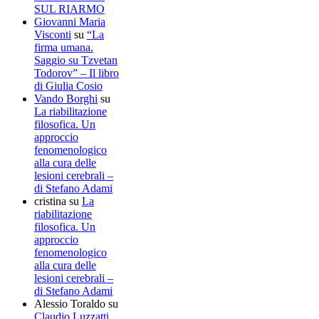
SUL RIARMO
Giovanni Maria
Visconti
su
“La
firma umana.
Saggio su Tzvetan
Todorov” – Il libro
di Giulia Cosio
Vando Borghi
su
La riabilitazione
filosofica. Un
approccio
fenomenologico
alla cura delle
lesioni cerebrali –
di Stefano Adami
cristina
su
La
riabilitazione
filosofica. Un
approccio
fenomenologico
alla cura delle
lesioni cerebrali –
di Stefano Adami
Alessio Toraldo
su
Claudio Luzzatti