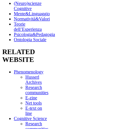
(Neuro)scienze
Cognitive
Mente&Linguaggio
Normatività&Valori
Teorie
dell’Esperienza
Psicologia&Pedagogia
Ontologia Sociale
RELATED
WEBSITE
Phenomenology
Husserl
Archives
Research
communities
E-zine
Net tools
E-text on
line
Cognitive Science
Research
communities