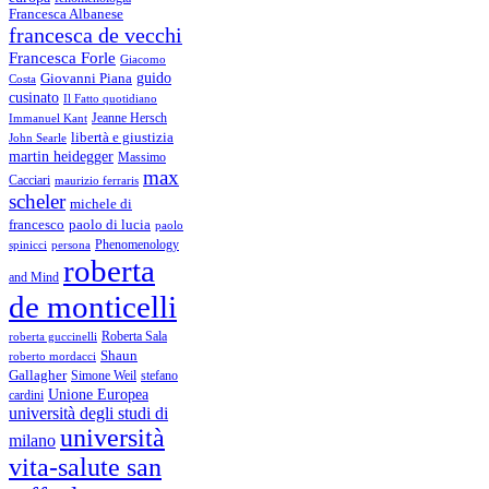
Francesca Albanese
francesca de vecchi
Francesca Forle
Giacomo
guido
Giovanni Piana
Costa
cusinato
Il Fatto quotidiano
Immanuel Kant
Jeanne Hersch
libertà e giustizia
John Searle
martin heidegger
Massimo
max
Cacciari
maurizio ferraris
scheler
michele di
francesco
paolo di lucia
paolo
Phenomenology
spinicci
persona
roberta
and Mind
de monticelli
Roberta Sala
roberta guccinelli
Shaun
roberto mordacci
Gallagher
Simone Weil
stefano
Unione Europea
cardini
università degli studi di
università
milano
vita-salute san