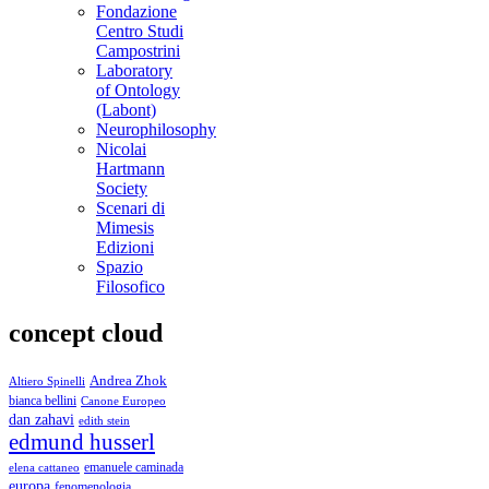
Fondazione
Centro Studi
Campostrini
Laboratory
of Ontology
(Labont)
Neurophilosophy
Nicolai
Hartmann
Society
Scenari di
Mimesis
Edizioni
Spazio
Filosofico
concept cloud
Andrea Zhok
Altiero Spinelli
bianca bellini
Canone Europeo
dan zahavi
edith stein
edmund husserl
emanuele caminada
elena cattaneo
europa
fenomenologia