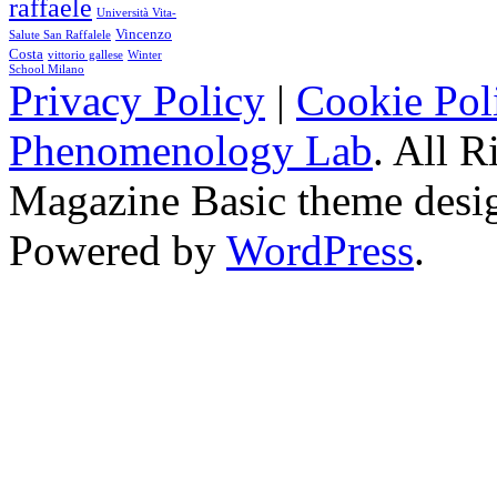
raffaele
Università Vita-
Vincenzo
Salute San Raffalele
Costa
vittorio gallese
Winter
School Milano
Privacy Policy
|
Cookie Pol
Phenomenology Lab
. All R
Magazine Basic
theme desi
Powered by
WordPress
.