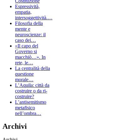
Costituzione
Espressività,
empatia,
intersoggettività.…
Filosofia della
mente e
neuroscienze: il
caso dei…
«Il capo del
Governo si
macchiò…». In
rete, le…
La centralità della
questione
morale…
L’Aquila: città da
costruire o da ri-
costruire?
L’antisemitismo
metafisico
nell’ombra…
Archivi
Archivi