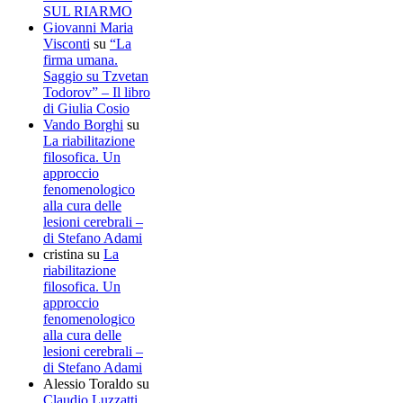
SUL RIARMO
Giovanni Maria
Visconti
su
“La
firma umana.
Saggio su Tzvetan
Todorov” – Il libro
di Giulia Cosio
Vando Borghi
su
La riabilitazione
filosofica. Un
approccio
fenomenologico
alla cura delle
lesioni cerebrali –
di Stefano Adami
cristina
su
La
riabilitazione
filosofica. Un
approccio
fenomenologico
alla cura delle
lesioni cerebrali –
di Stefano Adami
Alessio Toraldo
su
Claudio Luzzatti