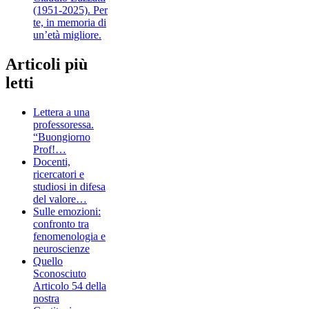
(1951-2025). Per
te, in memoria di
un’età migliore.
Articoli più
letti
Lettera a una
professoressa.
“Buongiorno
Prof!…
Docenti,
ricercatori e
studiosi in difesa
del valore…
Sulle emozioni:
confronto tra
fenomenologia e
neuroscienze
Quello
Sconosciuto
Articolo 54 della
nostra