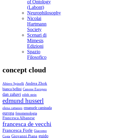
of Ontology
(Labont)
Neurophilosophy
Nicolai
Hartmann
Society
Scenari di
Mimesis
Edizioni
Spazio
Filosofico
concept cloud
Andrea Zhok
Altiero Spinelli
bianca bellini
Canone Europeo
dan zahavi
edith stein
edmund husserl
emanuele caminada
elena cattaneo
europa
fenomenologia
Francesca Albanese
francesca de vecchi
Francesca Forle
Giacomo
guido
Giovanni Piana
Costa