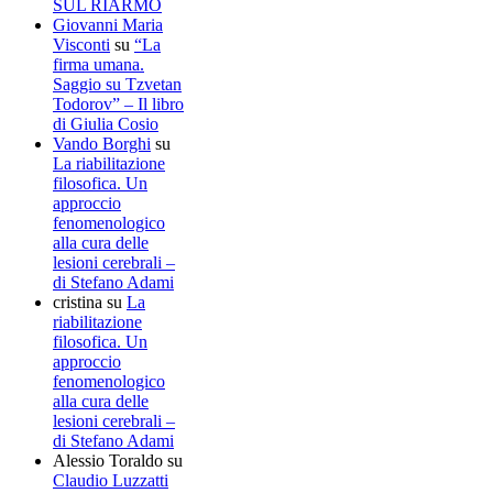
SUL RIARMO
Giovanni Maria
Visconti
su
“La
firma umana.
Saggio su Tzvetan
Todorov” – Il libro
di Giulia Cosio
Vando Borghi
su
La riabilitazione
filosofica. Un
approccio
fenomenologico
alla cura delle
lesioni cerebrali –
di Stefano Adami
cristina
su
La
riabilitazione
filosofica. Un
approccio
fenomenologico
alla cura delle
lesioni cerebrali –
di Stefano Adami
Alessio Toraldo
su
Claudio Luzzatti