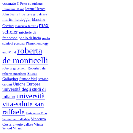
cusinato
Il Fatto quotidiano
Immanuel Kant
Jeanne Hersch
libertà e giustizia
John Searle
martin heidegger
Massimo
max
Cacciari
maurizio ferraris
scheler
michele di
francesco
paolo di lucia
paolo
Phenomenology
spinicci
persona
roberta
and Mind
de monticelli
Roberta Sala
roberta guccinelli
Shaun
roberto mordacci
Gallagher
Simone Weil
stefano
Unione Europea
cardini
università degli studi di
università
milano
vita-salute san
raffaele
Università Vita-
Vincenzo
Salute San Raffalele
Costa
vittorio gallese
Winter
School Milano