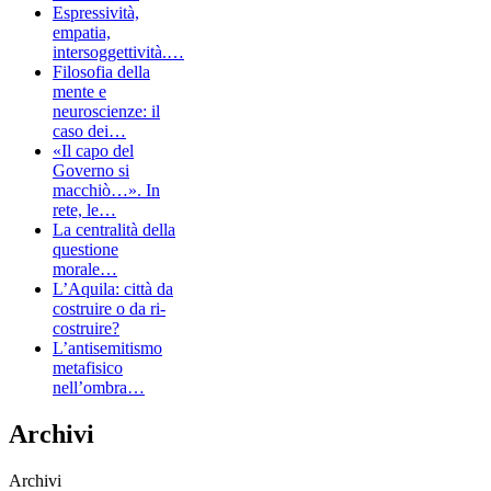
Espressività,
empatia,
intersoggettività.…
Filosofia della
mente e
neuroscienze: il
caso dei…
«Il capo del
Governo si
macchiò…». In
rete, le…
La centralità della
questione
morale…
L’Aquila: città da
costruire o da ri-
costruire?
L’antisemitismo
metafisico
nell’ombra…
Archivi
Archivi