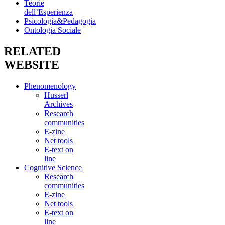
Teorie
dell’Esperienza
Psicologia&Pedagogia
Ontologia Sociale
RELATED
WEBSITE
Phenomenology
Husserl
Archives
Research
communities
E-zine
Net tools
E-text on
line
Cognitive Science
Research
communities
E-zine
Net tools
E-text on
line