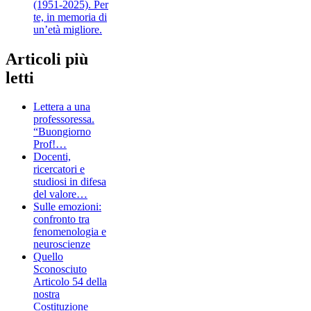
(1951-2025). Per
te, in memoria di
un’età migliore.
Articoli più
letti
Lettera a una
professoressa.
“Buongiorno
Prof!…
Docenti,
ricercatori e
studiosi in difesa
del valore…
Sulle emozioni:
confronto tra
fenomenologia e
neuroscienze
Quello
Sconosciuto
Articolo 54 della
nostra
Costituzione