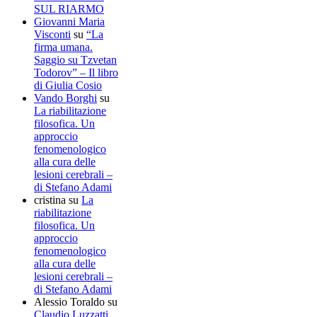
SUL RIARMO
Giovanni Maria
Visconti
su
“La
firma umana.
Saggio su Tzvetan
Todorov” – Il libro
di Giulia Cosio
Vando Borghi
su
La riabilitazione
filosofica. Un
approccio
fenomenologico
alla cura delle
lesioni cerebrali –
di Stefano Adami
cristina
su
La
riabilitazione
filosofica. Un
approccio
fenomenologico
alla cura delle
lesioni cerebrali –
di Stefano Adami
Alessio Toraldo
su
Claudio Luzzatti