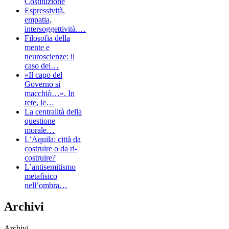
Costituzione
Espressività,
empatia,
intersoggettività.…
Filosofia della
mente e
neuroscienze: il
caso dei…
«Il capo del
Governo si
macchiò…». In
rete, le…
La centralità della
questione
morale…
L’Aquila: città da
costruire o da ri-
costruire?
L’antisemitismo
metafisico
nell’ombra…
Archivi
Archivi