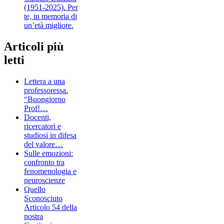
(1951-2025). Per
te, in memoria di
un’età migliore.
Articoli più
letti
Lettera a una
professoressa.
“Buongiorno
Prof!…
Docenti,
ricercatori e
studiosi in difesa
del valore…
Sulle emozioni:
confronto tra
fenomenologia e
neuroscienze
Quello
Sconosciuto
Articolo 54 della
nostra