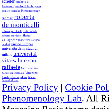
scheler
michele di
francesco
paolo di lucia
paolo
Phenomenology
spinicci
persona
roberta
and Mind
de monticelli
Roberta Sala
roberta guccinelli
Shaun
roberto mordacci
Gallagher
Simone Weil
stefano
Unione Europea
cardini
università degli studi di
università
milano
vita-salute san
raffaele
Università Vita-
Vincenzo
Salute San Raffalele
Costa
vittorio gallese
Winter
School Milano
Privacy Policy
|
Cookie Pol
Phenomenology Lab
. All R