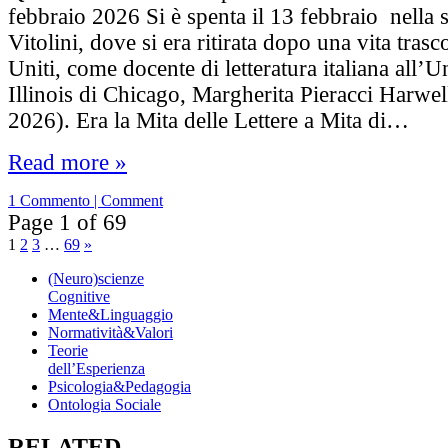
febbraio 2026 Si è spenta il 13 febbraio nella 
Vitolini, dove si era ritirata dopo una vita trasc
Uniti, come docente di letteratura italiana all’U
Illinois di Chicago, Margherita Pieracci Harwe
2026). Era la Mita delle Lettere a Mita di…
Read more »
1 Commento | Comment
Page 1 of 69
1
2
3
…
69
»
(Neuro)scienze
Cognitive
Mente&Linguaggio
Normatività&Valori
Teorie
dell’Esperienza
Psicologia&Pedagogia
Ontologia Sociale
RELATED