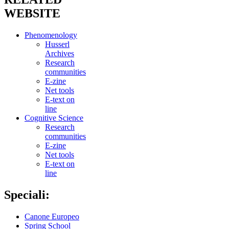
WEBSITE
Phenomenology
Husserl
Archives
Research
communities
E-zine
Net tools
E-text on
line
Cognitive Science
Research
communities
E-zine
Net tools
E-text on
line
Speciali:
Canone Europeo
Spring School