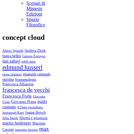
Scenari di
Mimesis
Edizioni
Spazio
Filosofico
concept cloud
Andrea Zhok
Altiero Spinelli
bianca bellini
Canone Europeo
dan zahavi
edith stein
edmund husserl
emanuele caminada
elena cattaneo
europa
fenomenologia
Francesca Albanese
francesca de vecchi
Francesca Forle
Giacomo
guido
Giovanni Piana
Costa
cusinato
Il Fatto quotidiano
Immanuel Kant
Jeanne Hersch
libertà e giustizia
John Searle
martin heidegger
Massimo
max
Cacciari
maurizio ferraris