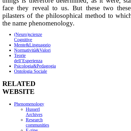
things is therefore determined, as it were, st
face they reveal to us. But these two thes
pilasters of the philosophical method to whic
the name phenomenology.
(Neuro)scienze
Cognitive
Mente&Linguaggio
Normatività&Valori
Teorie
dell’Esperienza
Psicologia&Pedagogia
Ontologia Sociale
RELATED
WEBSITE
Phenomenology
Husserl
Archives
Research
communities
E-zine