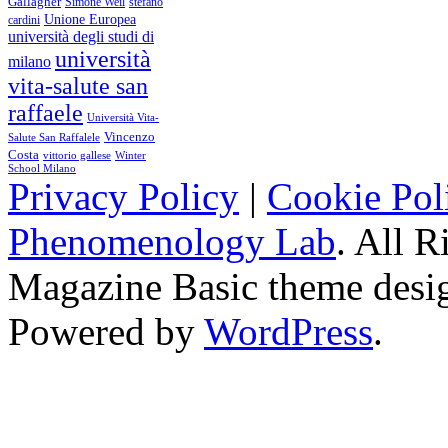
Gallagher
Simone Weil
stefano
Unione Europea
cardini
università degli studi di
università
milano
vita-salute san
raffaele
Università Vita-
Vincenzo
Salute San Raffalele
Costa
vittorio gallese
Winter
School Milano
Privacy Policy
|
Cookie Pol
Phenomenology Lab
. All R
Magazine Basic
theme desi
Powered by
WordPress
.