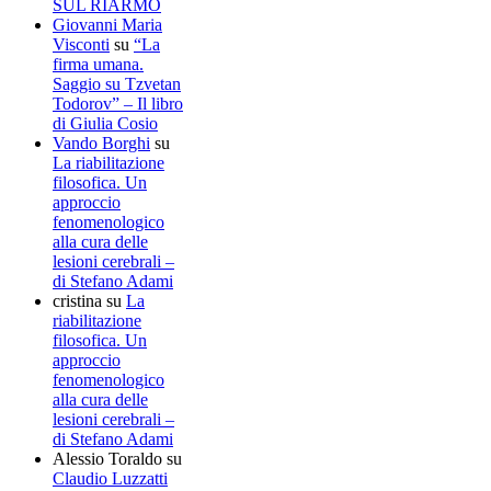
SUL RIARMO
Giovanni Maria
Visconti
su
“La
firma umana.
Saggio su Tzvetan
Todorov” – Il libro
di Giulia Cosio
Vando Borghi
su
La riabilitazione
filosofica. Un
approccio
fenomenologico
alla cura delle
lesioni cerebrali –
di Stefano Adami
cristina
su
La
riabilitazione
filosofica. Un
approccio
fenomenologico
alla cura delle
lesioni cerebrali –
di Stefano Adami
Alessio Toraldo
su
Claudio Luzzatti