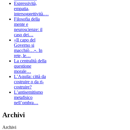
Espressività,
empatia,
intersoggettività.…
Filosofia della
mente e
neuroscienze: il
caso dei…
«Il capo del
Governo si
macchiò…». In
rete, le…
La centralità della
questione
morale…
L’Aquila: città da
costruire o da ri-
costruire?
L’antisemitismo
metafisico
nell’ombra…
Archivi
Archivi