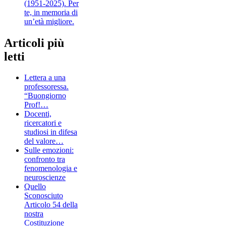
(1951-2025). Per
te, in memoria di
un’età migliore.
Articoli più
letti
Lettera a una
professoressa.
“Buongiorno
Prof!…
Docenti,
ricercatori e
studiosi in difesa
del valore…
Sulle emozioni:
confronto tra
fenomenologia e
neuroscienze
Quello
Sconosciuto
Articolo 54 della
nostra
Costituzione