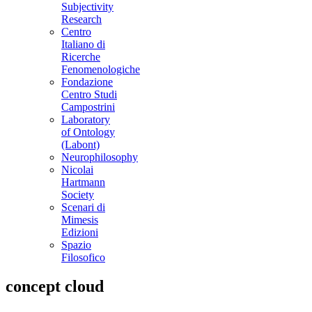
Subjectivity
Research
Centro
Italiano di
Ricerche
Fenomenologiche
Fondazione
Centro Studi
Campostrini
Laboratory
of Ontology
(Labont)
Neurophilosophy
Nicolai
Hartmann
Society
Scenari di
Mimesis
Edizioni
Spazio
Filosofico
concept cloud