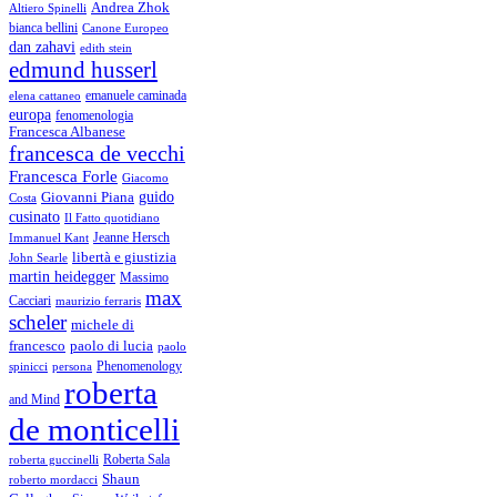
Andrea Zhok
Altiero Spinelli
bianca bellini
Canone Europeo
dan zahavi
edith stein
edmund husserl
emanuele caminada
elena cattaneo
europa
fenomenologia
Francesca Albanese
francesca de vecchi
Francesca Forle
Giacomo
guido
Giovanni Piana
Costa
cusinato
Il Fatto quotidiano
Immanuel Kant
Jeanne Hersch
libertà e giustizia
John Searle
martin heidegger
Massimo
max
Cacciari
maurizio ferraris
scheler
michele di
francesco
paolo di lucia
paolo
Phenomenology
spinicci
persona
roberta
and Mind
de monticelli
Roberta Sala
roberta guccinelli
Shaun
roberto mordacci