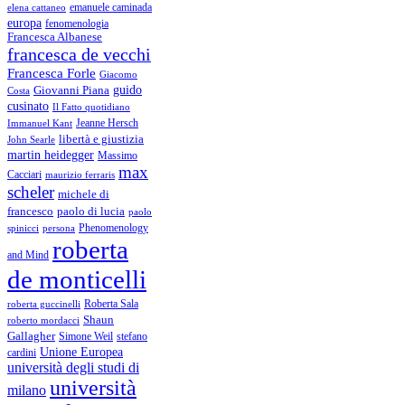
emanuele caminada
elena cattaneo
europa
fenomenologia
Francesca Albanese
francesca de vecchi
Francesca Forle
Giacomo
guido
Giovanni Piana
Costa
cusinato
Il Fatto quotidiano
Immanuel Kant
Jeanne Hersch
libertà e giustizia
John Searle
martin heidegger
Massimo
max
Cacciari
maurizio ferraris
scheler
michele di
francesco
paolo di lucia
paolo
Phenomenology
spinicci
persona
roberta
and Mind
de monticelli
Roberta Sala
roberta guccinelli
Shaun
roberto mordacci
Gallagher
Simone Weil
stefano
Unione Europea
cardini
università degli studi di
università
milano