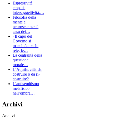
Espressività,
empatia,
intersoggettività.…
Filosofia della
mente e
neuroscienze: il
caso dei…
«Il capo del
Governo si
macchiò…». In
rete, le…
La centralità della
questione
morale…
L’Aquila: città da
costruire o da ri-
costruire?
L’antisemitismo
metafisico
nell’ombra…
Archivi
Archivi