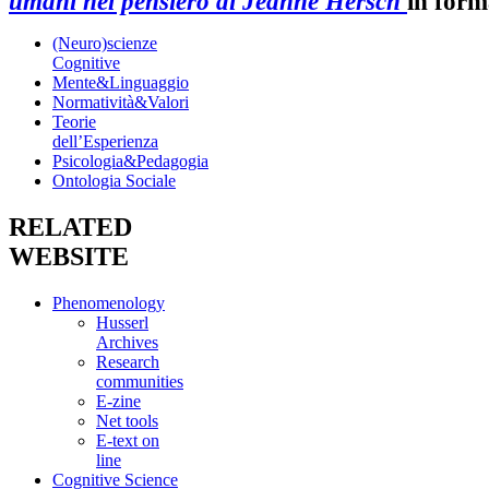
umani nel pensiero di Jeanne Hersch
in form
(Neuro)scienze
Cognitive
Mente&Linguaggio
Normatività&Valori
Teorie
dell’Esperienza
Psicologia&Pedagogia
Ontologia Sociale
RELATED
WEBSITE
Phenomenology
Husserl
Archives
Research
communities
E-zine
Net tools
E-text on
line
Cognitive Science