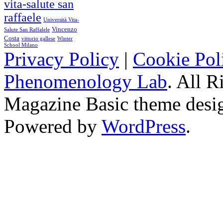
vita-salute san
raffaele
Università Vita-
Vincenzo
Salute San Raffalele
Costa
vittorio gallese
Winter
School Milano
Privacy Policy
|
Cookie Pol
Phenomenology Lab
. All R
Magazine Basic
theme desi
Powered by
WordPress
.