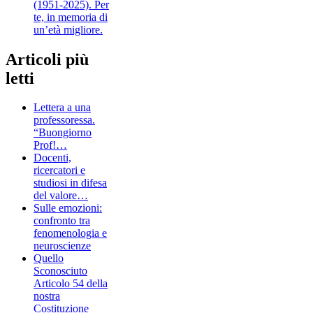
(1951-2025). Per
te, in memoria di
un’età migliore.
Articoli più
letti
Lettera a una
professoressa.
“Buongiorno
Prof!…
Docenti,
ricercatori e
studiosi in difesa
del valore…
Sulle emozioni:
confronto tra
fenomenologia e
neuroscienze
Quello
Sconosciuto
Articolo 54 della
nostra
Costituzione