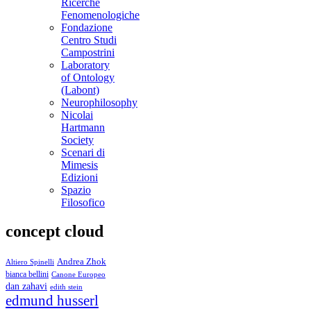
Ricerche
Fenomenologiche
Fondazione
Centro Studi
Campostrini
Laboratory
of Ontology
(Labont)
Neurophilosophy
Nicolai
Hartmann
Society
Scenari di
Mimesis
Edizioni
Spazio
Filosofico
concept cloud
Andrea Zhok
Altiero Spinelli
bianca bellini
Canone Europeo
dan zahavi
edith stein
edmund husserl