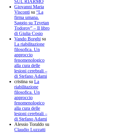
SUL RIARMO
Giovanni Maria
Visconti
su
“La
firma umana.
Saggio su Tzvetan
Todorov” – Il libro
di Giulia Cosio
Vando Borghi
su
La riabilitazione
filosofica. Un
approccio
fenomenologico
alla cura delle
lesioni cerebrali –
di Stefano Adami
cristina
su
La
riabilitazione
filosofica. Un
approccio
fenomenologico
alla cura delle
lesioni cerebrali –
di Stefano Adami
Alessio Toraldo
su
Claudio Luzzatti