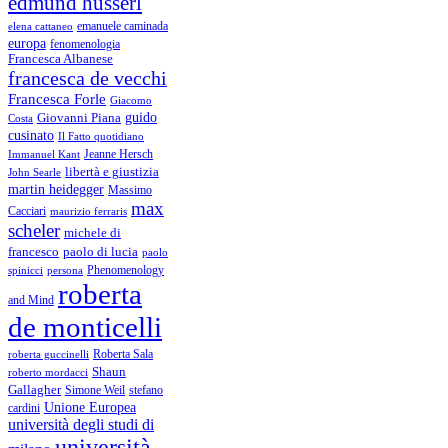
edmund husserl
emanuele caminada
elena cattaneo
europa
fenomenologia
Francesca Albanese
francesca de vecchi
Francesca Forle
Giacomo
guido
Giovanni Piana
Costa
cusinato
Il Fatto quotidiano
Immanuel Kant
Jeanne Hersch
libertà e giustizia
John Searle
martin heidegger
Massimo
max
Cacciari
maurizio ferraris
scheler
michele di
francesco
paolo di lucia
paolo
Phenomenology
spinicci
persona
roberta
and Mind
de monticelli
Roberta Sala
roberta guccinelli
Shaun
roberto mordacci
Gallagher
Simone Weil
stefano
Unione Europea
cardini
università degli studi di
università