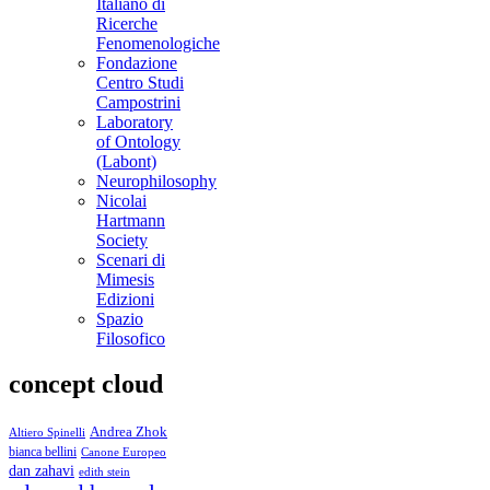
Italiano di
Ricerche
Fenomenologiche
Fondazione
Centro Studi
Campostrini
Laboratory
of Ontology
(Labont)
Neurophilosophy
Nicolai
Hartmann
Society
Scenari di
Mimesis
Edizioni
Spazio
Filosofico
concept cloud
Andrea Zhok
Altiero Spinelli
bianca bellini
Canone Europeo
dan zahavi
edith stein