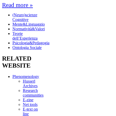
Read more »
(Neuro)scienze
Cognitive
Mente&Linguaggio
Normatività&Valori
Teorie
dell’Esperienza
Psicologia&Pedagogia
Ontologia Sociale
RELATED
WEBSITE
Phenomenology
Husserl
Archives
Research
communities
E-zine
Net tools
E-text on
line