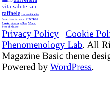
milano
vita-salute san
raffaele
Università Vita-
Vincenzo
Salute San Raffalele
Costa
vittorio gallese
Winter
School Milano
Privacy Policy
|
Cookie Pol
Phenomenology Lab
. All R
Magazine Basic
theme desi
Powered by
WordPress
.