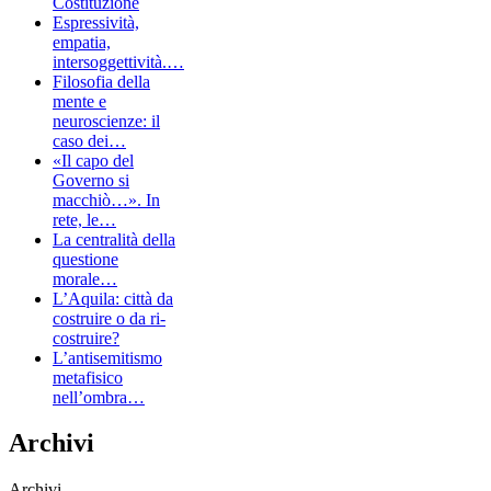
Costituzione
Espressività,
empatia,
intersoggettività.…
Filosofia della
mente e
neuroscienze: il
caso dei…
«Il capo del
Governo si
macchiò…». In
rete, le…
La centralità della
questione
morale…
L’Aquila: città da
costruire o da ri-
costruire?
L’antisemitismo
metafisico
nell’ombra…
Archivi
Archivi