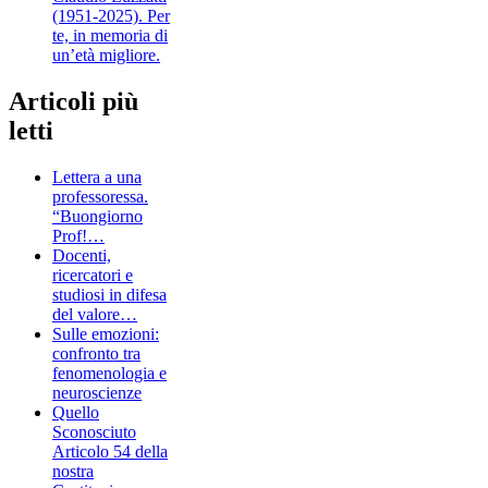
(1951-2025). Per
te, in memoria di
un’età migliore.
Articoli più
letti
Lettera a una
professoressa.
“Buongiorno
Prof!…
Docenti,
ricercatori e
studiosi in difesa
del valore…
Sulle emozioni:
confronto tra
fenomenologia e
neuroscienze
Quello
Sconosciuto
Articolo 54 della
nostra