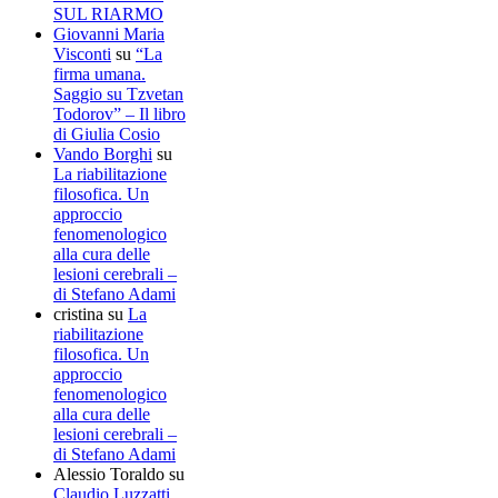
SUL RIARMO
Giovanni Maria
Visconti
su
“La
firma umana.
Saggio su Tzvetan
Todorov” – Il libro
di Giulia Cosio
Vando Borghi
su
La riabilitazione
filosofica. Un
approccio
fenomenologico
alla cura delle
lesioni cerebrali –
di Stefano Adami
cristina
su
La
riabilitazione
filosofica. Un
approccio
fenomenologico
alla cura delle
lesioni cerebrali –
di Stefano Adami
Alessio Toraldo
su
Claudio Luzzatti