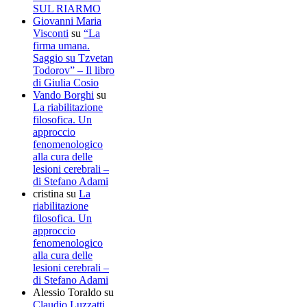
SUL RIARMO
Giovanni Maria
Visconti
su
“La
firma umana.
Saggio su Tzvetan
Todorov” – Il libro
di Giulia Cosio
Vando Borghi
su
La riabilitazione
filosofica. Un
approccio
fenomenologico
alla cura delle
lesioni cerebrali –
di Stefano Adami
cristina
su
La
riabilitazione
filosofica. Un
approccio
fenomenologico
alla cura delle
lesioni cerebrali –
di Stefano Adami
Alessio Toraldo
su
Claudio Luzzatti