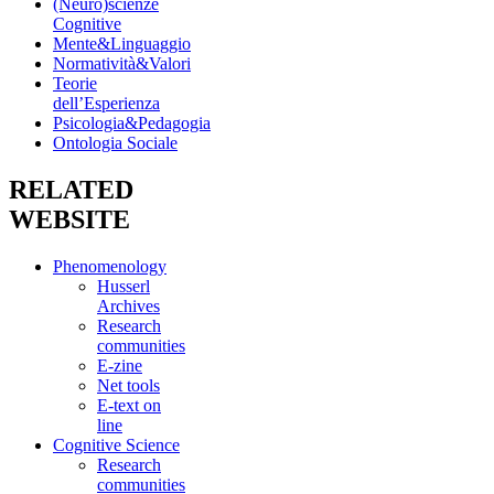
(Neuro)scienze
Cognitive
Mente&Linguaggio
Normatività&Valori
Teorie
dell’Esperienza
Psicologia&Pedagogia
Ontologia Sociale
RELATED
WEBSITE
Phenomenology
Husserl
Archives
Research
communities
E-zine
Net tools
E-text on
line
Cognitive Science
Research
communities