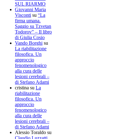
SUL RIARMO
Giovanni Maria
Visconti
su
“La
firma umana.
Saggio su Tzvetan
Todorov” – Il libro
di Giulia Cosio
Vando Borghi
su
La riabilitazione
filosofica. Un
approccio
fenomenologico
alla cura delle
lesioni cerebrali –
di Stefano Adami
cristina
su
La
riabilitazione
filosofica. Un
approccio
fenomenologico
alla cura delle
lesioni cerebrali –
di Stefano Adami
Alessio Toraldo
su
Claudio Luzzatti