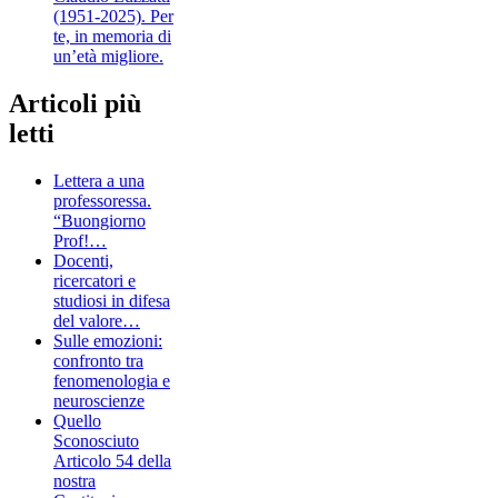
(1951-2025). Per
te, in memoria di
un’età migliore.
Articoli più
letti
Lettera a una
professoressa.
“Buongiorno
Prof!…
Docenti,
ricercatori e
studiosi in difesa
del valore…
Sulle emozioni:
confronto tra
fenomenologia e
neuroscienze
Quello
Sconosciuto
Articolo 54 della
nostra