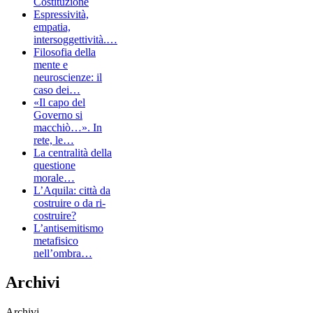
Costituzione
Espressività,
empatia,
intersoggettività.…
Filosofia della
mente e
neuroscienze: il
caso dei…
«Il capo del
Governo si
macchiò…». In
rete, le…
La centralità della
questione
morale…
L’Aquila: città da
costruire o da ri-
costruire?
L’antisemitismo
metafisico
nell’ombra…
Archivi
Archivi