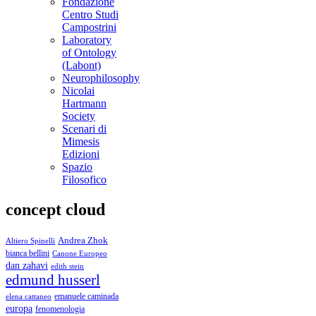
Fondazione
Centro Studi
Campostrini
Laboratory
of Ontology
(Labont)
Neurophilosophy
Nicolai
Hartmann
Society
Scenari di
Mimesis
Edizioni
Spazio
Filosofico
concept cloud
Andrea Zhok
Altiero Spinelli
bianca bellini
Canone Europeo
dan zahavi
edith stein
edmund husserl
emanuele caminada
elena cattaneo
europa
fenomenologia