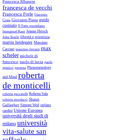
Francesca Albanese
francesca de vecchi
Francesca Forle
Giacomo
guido
Giovanni Piana
Costa
cusinato
Il Fatto quotidiano
Immanuel Kant
Jeanne Hersch
libertà e giustizia
John Searle
martin heidegger
Massimo
max
Cacciari
maurizio ferraris
scheler
michele di
francesco
paolo di lucia
paolo
Phenomenology
spinicci
persona
roberta
and Mind
de monticelli
Roberta Sala
roberta guccinelli
Shaun
roberto mordacci
Gallagher
Simone Weil
stefano
Unione Europea
cardini
università degli studi di
università
milano
vita-salute san
raffaele