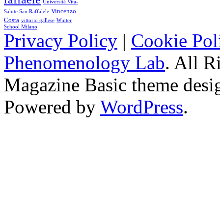
Università Vita-
Vincenzo
Salute San Raffalele
Costa
vittorio gallese
Winter
School Milano
Privacy Policy
|
Cookie Pol
Phenomenology Lab
. All R
Magazine Basic
theme desi
Powered by
WordPress
.