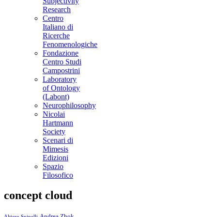
Subjectivity
Research
Centro
Italiano di
Ricerche
Fenomenologiche
Fondazione
Centro Studi
Campostrini
Laboratory
of Ontology
(Labont)
Neurophilosophy
Nicolai
Hartmann
Society
Scenari di
Mimesis
Edizioni
Spazio
Filosofico
concept cloud
Andrea Zhok
Altiero Spinelli