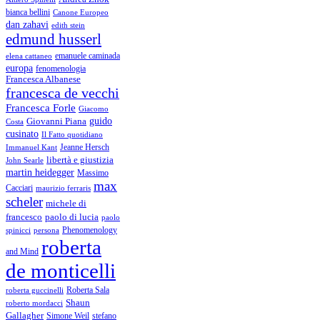
bianca bellini
Canone Europeo
dan zahavi
edith stein
edmund husserl
emanuele caminada
elena cattaneo
europa
fenomenologia
Francesca Albanese
francesca de vecchi
Francesca Forle
Giacomo
guido
Giovanni Piana
Costa
cusinato
Il Fatto quotidiano
Immanuel Kant
Jeanne Hersch
libertà e giustizia
John Searle
martin heidegger
Massimo
max
Cacciari
maurizio ferraris
scheler
michele di
francesco
paolo di lucia
paolo
Phenomenology
spinicci
persona
roberta
and Mind
de monticelli
Roberta Sala
roberta guccinelli
Shaun
roberto mordacci
Gallagher
Simone Weil
stefano