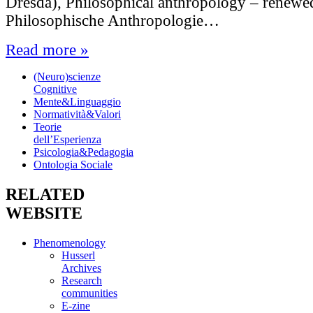
Dresda), Philosophical anthropology – renewe
Philosophische Anthropologie…
Read more »
(Neuro)scienze
Cognitive
Mente&Linguaggio
Normatività&Valori
Teorie
dell’Esperienza
Psicologia&Pedagogia
Ontologia Sociale
RELATED
WEBSITE
Phenomenology
Husserl
Archives
Research
communities
E-zine