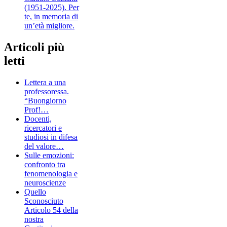
(1951-2025). Per
te, in memoria di
un’età migliore.
Articoli più
letti
Lettera a una
professoressa.
“Buongiorno
Prof!…
Docenti,
ricercatori e
studiosi in difesa
del valore…
Sulle emozioni:
confronto tra
fenomenologia e
neuroscienze
Quello
Sconosciuto
Articolo 54 della
nostra