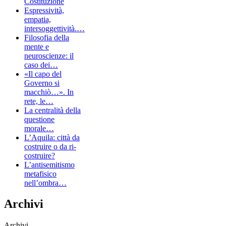
Costituzione
Espressività,
empatia,
intersoggettività.…
Filosofia della
mente e
neuroscienze: il
caso dei…
«Il capo del
Governo si
macchiò…». In
rete, le…
La centralità della
questione
morale…
L’Aquila: città da
costruire o da ri-
costruire?
L’antisemitismo
metafisico
nell’ombra…
Archivi
Archivi