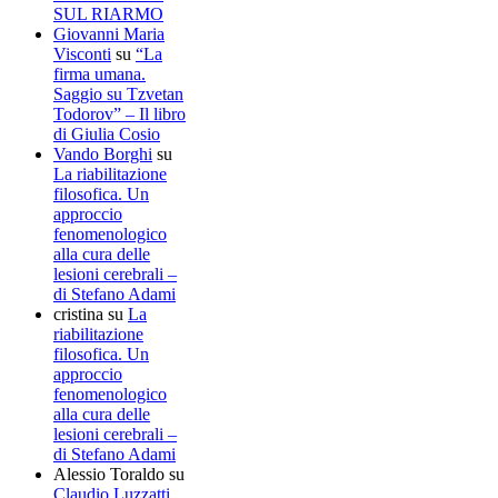
SUL RIARMO
Giovanni Maria
Visconti
su
“La
firma umana.
Saggio su Tzvetan
Todorov” – Il libro
di Giulia Cosio
Vando Borghi
su
La riabilitazione
filosofica. Un
approccio
fenomenologico
alla cura delle
lesioni cerebrali –
di Stefano Adami
cristina
su
La
riabilitazione
filosofica. Un
approccio
fenomenologico
alla cura delle
lesioni cerebrali –
di Stefano Adami
Alessio Toraldo
su
Claudio Luzzatti