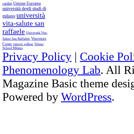
Unione Europea
cardini
università degli studi di
università
milano
vita-salute san
raffaele
Università Vita-
Vincenzo
Salute San Raffalele
Costa
vittorio gallese
Winter
School Milano
Privacy Policy
|
Cookie Pol
Phenomenology Lab
. All R
Magazine Basic
theme desi
Powered by
WordPress
.