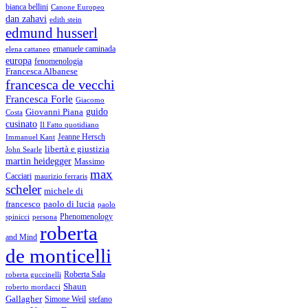
bianca bellini
Canone Europeo
dan zahavi
edith stein
edmund husserl
emanuele caminada
elena cattaneo
europa
fenomenologia
Francesca Albanese
francesca de vecchi
Francesca Forle
Giacomo
guido
Giovanni Piana
Costa
cusinato
Il Fatto quotidiano
Immanuel Kant
Jeanne Hersch
libertà e giustizia
John Searle
martin heidegger
Massimo
max
Cacciari
maurizio ferraris
scheler
michele di
francesco
paolo di lucia
paolo
Phenomenology
spinicci
persona
roberta
and Mind
de monticelli
Roberta Sala
roberta guccinelli
Shaun
roberto mordacci
Gallagher
Simone Weil
stefano