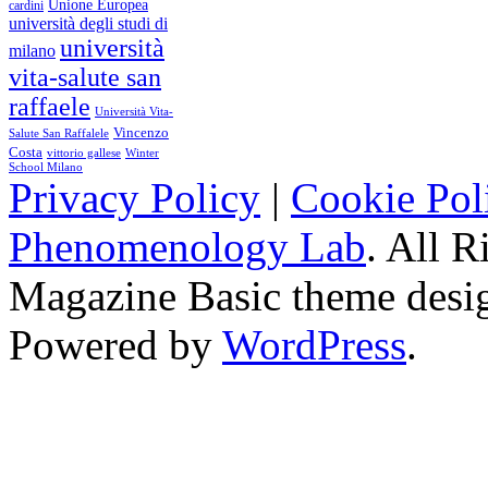
Unione Europea
cardini
università degli studi di
università
milano
vita-salute san
raffaele
Università Vita-
Vincenzo
Salute San Raffalele
Costa
vittorio gallese
Winter
School Milano
Privacy Policy
|
Cookie Pol
Phenomenology Lab
. All R
Magazine Basic
theme desi
Powered by
WordPress
.