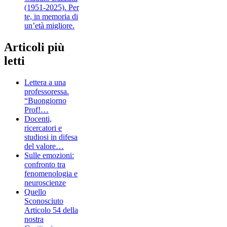
(1951-2025). Per
te, in memoria di
un’età migliore.
Articoli più
letti
Lettera a una
professoressa.
“Buongiorno
Prof!…
Docenti,
ricercatori e
studiosi in difesa
del valore…
Sulle emozioni:
confronto tra
fenomenologia e
neuroscienze
Quello
Sconosciuto
Articolo 54 della
nostra