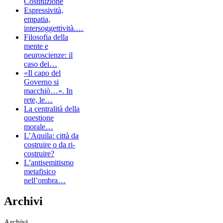
Costituzione
Espressività,
empatia,
intersoggettività.…
Filosofia della
mente e
neuroscienze: il
caso dei…
«Il capo del
Governo si
macchiò…». In
rete, le…
La centralità della
questione
morale…
L’Aquila: città da
costruire o da ri-
costruire?
L’antisemitismo
metafisico
nell’ombra…
Archivi
Archivi