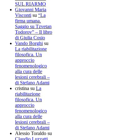
SUL RIARMO
Giovanni Maria
Visconti
su
“La
firma umana.
Saggio su Tzvetan
Todorov” – Il libro
di Giulia Cosio
Vando Borghi
su
La riabilitazione
filosofica. Un
approccio
fenomenologico
alla cura delle
lesioni cerebrali –
di Stefano Adami
cristina
su
La
riabilitazione
filosofica. Un
approccio
fenomenologico
alla cura delle
lesioni cerebrali –
di Stefano Adami
Alessio Toraldo
su
Claudio Luzzatti