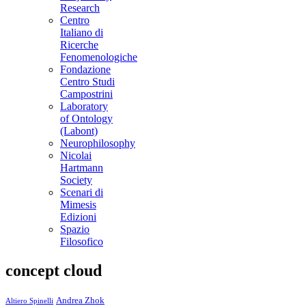
Research
Centro
Italiano di
Ricerche
Fenomenologiche
Fondazione
Centro Studi
Campostrini
Laboratory
of Ontology
(Labont)
Neurophilosophy
Nicolai
Hartmann
Society
Scenari di
Mimesis
Edizioni
Spazio
Filosofico
concept cloud
Andrea Zhok
Altiero Spinelli