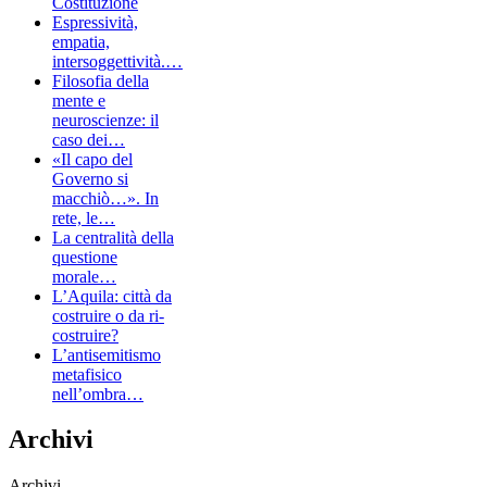
Costituzione
Espressività,
empatia,
intersoggettività.…
Filosofia della
mente e
neuroscienze: il
caso dei…
«Il capo del
Governo si
macchiò…». In
rete, le…
La centralità della
questione
morale…
L’Aquila: città da
costruire o da ri-
costruire?
L’antisemitismo
metafisico
nell’ombra…
Archivi
Archivi