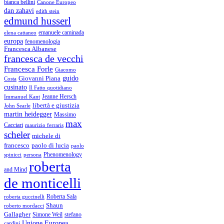
bianca bellini
Canone Europeo
dan zahavi
edith stein
edmund husserl
emanuele caminada
elena cattaneo
europa
fenomenologia
Francesca Albanese
francesca de vecchi
Francesca Forle
Giacomo
guido
Giovanni Piana
Costa
cusinato
Il Fatto quotidiano
Immanuel Kant
Jeanne Hersch
libertà e giustizia
John Searle
martin heidegger
Massimo
max
Cacciari
maurizio ferraris
scheler
michele di
francesco
paolo di lucia
paolo
Phenomenology
spinicci
persona
roberta
and Mind
de monticelli
Roberta Sala
roberta guccinelli
Shaun
roberto mordacci
Gallagher
Simone Weil
stefano
Unione Europea
cardini