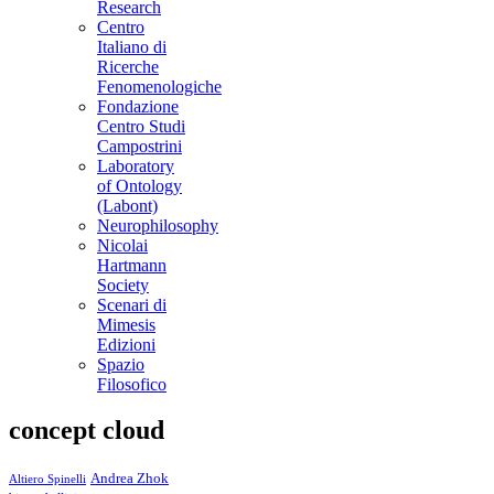
Research
Centro
Italiano di
Ricerche
Fenomenologiche
Fondazione
Centro Studi
Campostrini
Laboratory
of Ontology
(Labont)
Neurophilosophy
Nicolai
Hartmann
Society
Scenari di
Mimesis
Edizioni
Spazio
Filosofico
concept cloud
Andrea Zhok
Altiero Spinelli