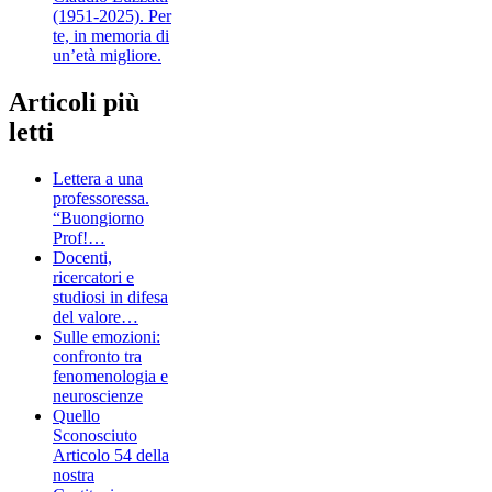
(1951-2025). Per
te, in memoria di
un’età migliore.
Articoli più
letti
Lettera a una
professoressa.
“Buongiorno
Prof!…
Docenti,
ricercatori e
studiosi in difesa
del valore…
Sulle emozioni:
confronto tra
fenomenologia e
neuroscienze
Quello
Sconosciuto
Articolo 54 della
nostra