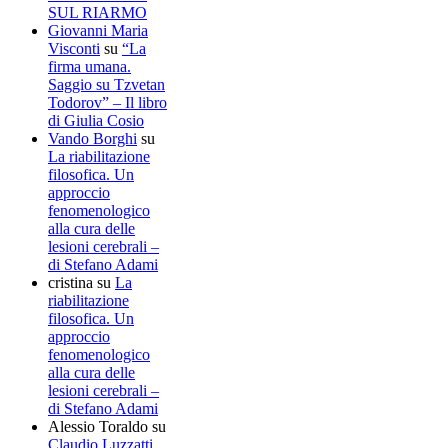
SUL RIARMO
Giovanni Maria
Visconti
su
“La
firma umana.
Saggio su Tzvetan
Todorov” – Il libro
di Giulia Cosio
Vando Borghi
su
La riabilitazione
filosofica. Un
approccio
fenomenologico
alla cura delle
lesioni cerebrali –
di Stefano Adami
cristina
su
La
riabilitazione
filosofica. Un
approccio
fenomenologico
alla cura delle
lesioni cerebrali –
di Stefano Adami
Alessio Toraldo
su
Claudio Luzzatti