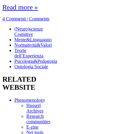
Read more »
4 Commenti | Comments
(Neuro)scienze
Cognitive
Mente&Linguaggio
Normatività&Valori
Teorie
dell’Esperienza
Psicologia&Pedagogia
Ontologia Sociale
RELATED
WEBSITE
Phenomenology
Husserl
Archives
Research
communities
E-zine
Net tools