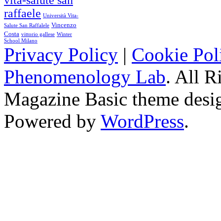
vita-salute san
raffaele
Università Vita-
Vincenzo
Salute San Raffalele
Costa
vittorio gallese
Winter
School Milano
Privacy Policy
|
Cookie Pol
Phenomenology Lab
. All R
Magazine Basic
theme desi
Powered by
WordPress
.