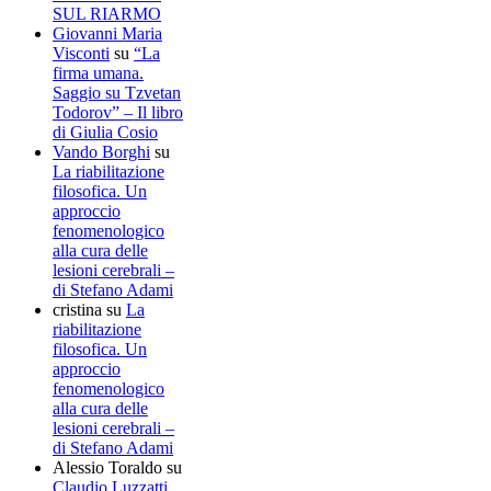
SUL RIARMO
Giovanni Maria
Visconti
su
“La
firma umana.
Saggio su Tzvetan
Todorov” – Il libro
di Giulia Cosio
Vando Borghi
su
La riabilitazione
filosofica. Un
approccio
fenomenologico
alla cura delle
lesioni cerebrali –
di Stefano Adami
cristina
su
La
riabilitazione
filosofica. Un
approccio
fenomenologico
alla cura delle
lesioni cerebrali –
di Stefano Adami
Alessio Toraldo
su
Claudio Luzzatti