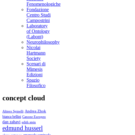
Fenomenologiche
Fondazione
Centro Studi
Campostrini
Laboratory
of Ontology
(Labont)
Neurophilosophy
Nicolai
Hartmann
Society
Scenari di
Mimesis
Edizioni
Spazio
Filosofico
concept cloud
Andrea Zhok
Altiero Spinelli
bianca bellini
Canone Europeo
dan zahavi
edith stein
edmund husserl