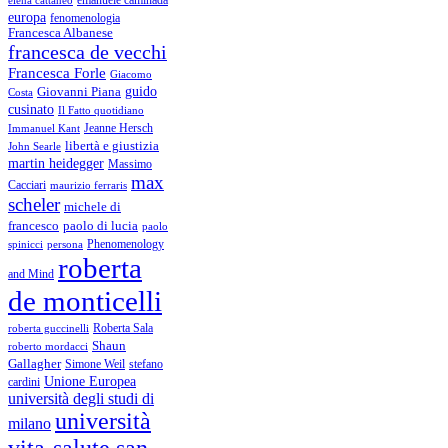
emanuele caminada
elena cattaneo
europa
fenomenologia
Francesca Albanese
francesca de vecchi
Francesca Forle
Giacomo
guido
Giovanni Piana
Costa
cusinato
Il Fatto quotidiano
Immanuel Kant
Jeanne Hersch
libertà e giustizia
John Searle
martin heidegger
Massimo
max
Cacciari
maurizio ferraris
scheler
michele di
francesco
paolo di lucia
paolo
Phenomenology
spinicci
persona
roberta
and Mind
de monticelli
Roberta Sala
roberta guccinelli
Shaun
roberto mordacci
Gallagher
Simone Weil
stefano
Unione Europea
cardini
università degli studi di
università
milano