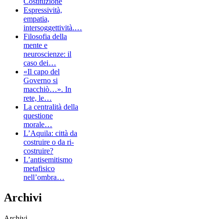
Costituzione
Espressività,
empatia,
intersoggettività.…
Filosofia della
mente e
neuroscienze: il
caso dei…
«Il capo del
Governo si
macchiò…». In
rete, le…
La centralità della
questione
morale…
L’Aquila: città da
costruire o da ri-
costruire?
L’antisemitismo
metafisico
nell’ombra…
Archivi
Archivi