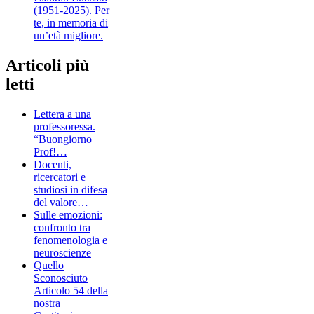
(1951-2025). Per
te, in memoria di
un’età migliore.
Articoli più
letti
Lettera a una
professoressa.
“Buongiorno
Prof!…
Docenti,
ricercatori e
studiosi in difesa
del valore…
Sulle emozioni:
confronto tra
fenomenologia e
neuroscienze
Quello
Sconosciuto
Articolo 54 della
nostra