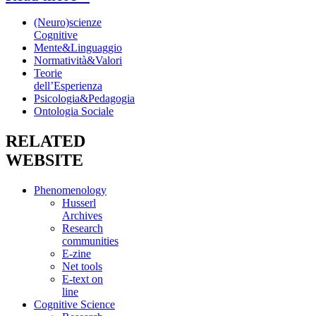
(Neuro)scienze
Cognitive
Mente&Linguaggio
Normatività&Valori
Teorie
dell’Esperienza
Psicologia&Pedagogia
Ontologia Sociale
RELATED
WEBSITE
Phenomenology
Husserl
Archives
Research
communities
E-zine
Net tools
E-text on
line
Cognitive Science