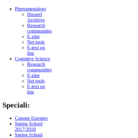
Phenomenology
Husserl
Archives
Research
communities
E-zine
Net tools
E-text on
line
Cognitive Science
Research
communities
E-zine
Net tools
E-text on
line
Speciali:
Canone Europeo
Spring School
2017/2018
Spring School