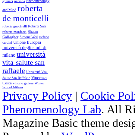
Phenomenology
spinicci
persona
roberta
and Mind
de monticelli
Roberta Sala
roberta guccinelli
Shaun
roberto mordacci
Gallagher
Simone Weil
stefano
Unione Europea
cardini
università degli studi di
università
milano
vita-salute san
raffaele
Università Vita-
Vincenzo
Salute San Raffalele
Costa
vittorio gallese
Winter
School Milano
Privacy Policy
|
Cookie Pol
Phenomenology Lab
. All R
Magazine Basic
theme desi