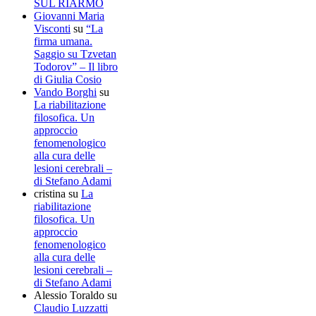
SUL RIARMO
Giovanni Maria
Visconti
su
“La
firma umana.
Saggio su Tzvetan
Todorov” – Il libro
di Giulia Cosio
Vando Borghi
su
La riabilitazione
filosofica. Un
approccio
fenomenologico
alla cura delle
lesioni cerebrali –
di Stefano Adami
cristina
su
La
riabilitazione
filosofica. Un
approccio
fenomenologico
alla cura delle
lesioni cerebrali –
di Stefano Adami
Alessio Toraldo
su
Claudio Luzzatti