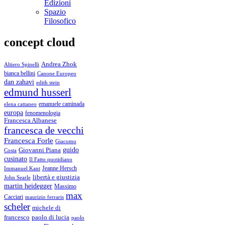
Edizioni
Spazio
Filosofico
concept cloud
Andrea Zhok
Altiero Spinelli
bianca bellini
Canone Europeo
dan zahavi
edith stein
edmund husserl
emanuele caminada
elena cattaneo
europa
fenomenologia
Francesca Albanese
francesca de vecchi
Francesca Forle
Giacomo
guido
Giovanni Piana
Costa
cusinato
Il Fatto quotidiano
Immanuel Kant
Jeanne Hersch
libertà e giustizia
John Searle
martin heidegger
Massimo
max
Cacciari
maurizio ferraris
scheler
michele di
francesco
paolo di lucia
paolo