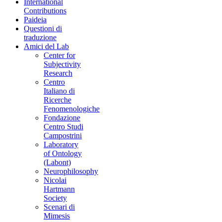
International
Contributions
Paideia
Questioni di
traduzione
Amici del Lab
Center for
Subjectivity
Research
Centro
Italiano di
Ricerche
Fenomenologiche
Fondazione
Centro Studi
Campostrini
Laboratory
of Ontology
(Labont)
Neurophilosophy
Nicolai
Hartmann
Society
Scenari di
Mimesis