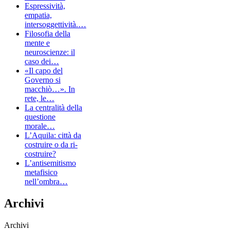
Espressività,
empatia,
intersoggettività.…
Filosofia della
mente e
neuroscienze: il
caso dei…
«Il capo del
Governo si
macchiò…». In
rete, le…
La centralità della
questione
morale…
L’Aquila: città da
costruire o da ri-
costruire?
L’antisemitismo
metafisico
nell’ombra…
Archivi
Archivi