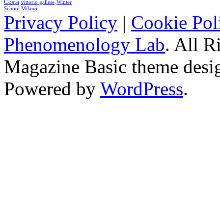
Costa
vittorio gallese
Winter
School Milano
Privacy Policy
|
Cookie Pol
Phenomenology Lab
. All R
Magazine Basic
theme desi
Powered by
WordPress
.