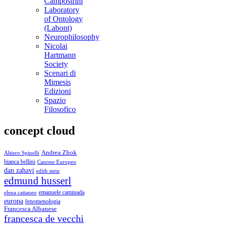
Campostrini
Laboratory
of Ontology
(Labont)
Neurophilosophy
Nicolai
Hartmann
Society
Scenari di
Mimesis
Edizioni
Spazio
Filosofico
concept cloud
Andrea Zhok
Altiero Spinelli
bianca bellini
Canone Europeo
dan zahavi
edith stein
edmund husserl
emanuele caminada
elena cattaneo
europa
fenomenologia
Francesca Albanese
francesca de vecchi