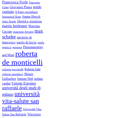
Francesca Forle
Giacomo
guido
Giovanni Piana
Costa
cusinato
Il Fatto quotidiano
Immanuel Kant
Jeanne Hersch
libertà e giustizia
John Searle
martin heidegger
Massimo
max
Cacciari
maurizio ferraris
scheler
michele di
francesco
paolo di lucia
paolo
Phenomenology
spinicci
persona
roberta
and Mind
de monticelli
Roberta Sala
roberta guccinelli
Shaun
roberto mordacci
Gallagher
Simone Weil
stefano
Unione Europea
cardini
università degli studi di
università
milano
vita-salute san
raffaele
Università Vita-
Vincenzo
Salute San Raffalele