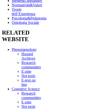
Mente&Linguaggio
Normatività&Valori
Teorie
dell’Esperienza
Psicologia&Pedagogia
Ontologia Sociale
RELATED
WEBSITE
Phenomenology
Husserl
Archives
Research
communities
E-zine
Net tools
E-text on
line
Cognitive Science
Research
communities
E-zine
Net tools