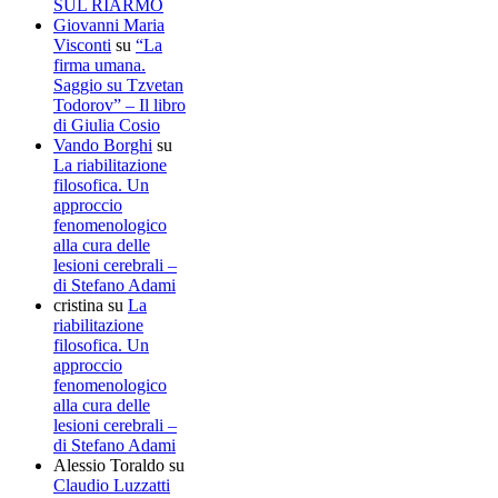
SUL RIARMO
Giovanni Maria
Visconti
su
“La
firma umana.
Saggio su Tzvetan
Todorov” – Il libro
di Giulia Cosio
Vando Borghi
su
La riabilitazione
filosofica. Un
approccio
fenomenologico
alla cura delle
lesioni cerebrali –
di Stefano Adami
cristina
su
La
riabilitazione
filosofica. Un
approccio
fenomenologico
alla cura delle
lesioni cerebrali –
di Stefano Adami
Alessio Toraldo
su
Claudio Luzzatti