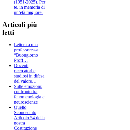
(1951-2025). Per
te, in memoria di
un’età migliore.
Articoli più
letti
Lettera a una
professoressa.
“Buongiorno
Prof!…
Docenti,
ricercatori e
studiosi in difesa
del valore…
Sulle emozioni:
confronto tra
fenomenologia e
neuroscienze
Quello
Sconosciuto
Articolo 54 della
nostra
Costituzione