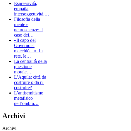
Espressività,
empatia,
intersoggettività.…
Filosofia della
mente e
neuroscienze: il
caso dei…
«Il capo del
Governo si
macchiò…». In
rete, le…
La centralità della
questione
morale…
L’Aquila: città da
costruire o da ri-
costruire?
L’antisemitismo
metafisico
nell’ombra…
Archivi
Archivi