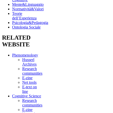
Mente&Linguaggio
Normatività&Valori
Teorie
dell’Esperienza
Psicologia&Pedagogia
Ontologia Sociale
RELATED
WEBSITE
Phenomenology
Husserl
Archives
Research
communities
E-zine
Net tools
E-text on
line
Cognitive Science
Research
communities
E-zine