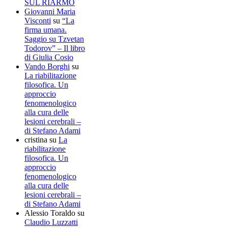
SUL RIARMO
Giovanni Maria
Visconti
su
“La
firma umana.
Saggio su Tzvetan
Todorov” – Il libro
di Giulia Cosio
Vando Borghi
su
La riabilitazione
filosofica. Un
approccio
fenomenologico
alla cura delle
lesioni cerebrali –
di Stefano Adami
cristina
su
La
riabilitazione
filosofica. Un
approccio
fenomenologico
alla cura delle
lesioni cerebrali –
di Stefano Adami
Alessio Toraldo
su
Claudio Luzzatti