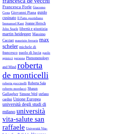
francesca de vecchi
Francesca Forle
Giacomo
guido
Giovanni Piana
Costa
cusinato
Il Fatto quotidiano
Immanuel Kant
Jeanne Hersch
libertà e giustizia
John Searle
martin heidegger
Massimo
max
Cacciari
maurizio ferraris
scheler
michele di
francesco
paolo di lucia
paolo
Phenomenology
spinicci
persona
roberta
and Mind
de monticelli
Roberta Sala
roberta guccinelli
Shaun
roberto mordacci
Gallagher
Simone Weil
stefano
Unione Europea
cardini
università degli studi di
università
milano
vita-salute san
raffaele
Università Vita-