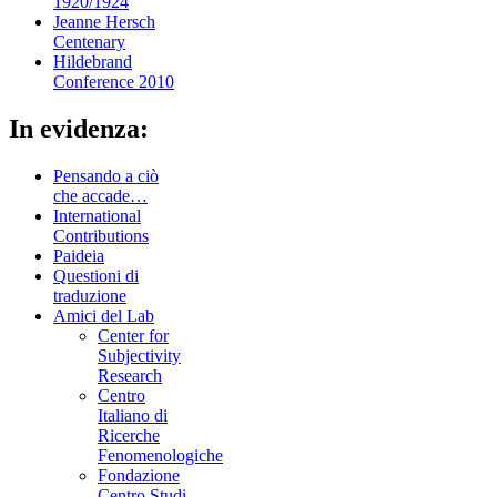
1920/1924
Jeanne Hersch
Centenary
Hildebrand
Conference 2010
In evidenza:
Pensando a ciò
che accade…
International
Contributions
Paideia
Questioni di
traduzione
Amici del Lab
Center for
Subjectivity
Research
Centro
Italiano di
Ricerche
Fenomenologiche
Fondazione
Centro Studi