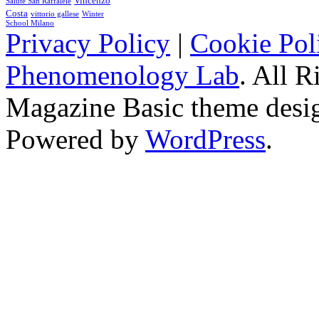
Vincenzo
Salute San Raffalele
Costa
vittorio gallese
Winter
School Milano
Privacy Policy
|
Cookie Pol
Phenomenology Lab
. All R
Magazine Basic
theme desi
Powered by
WordPress
.