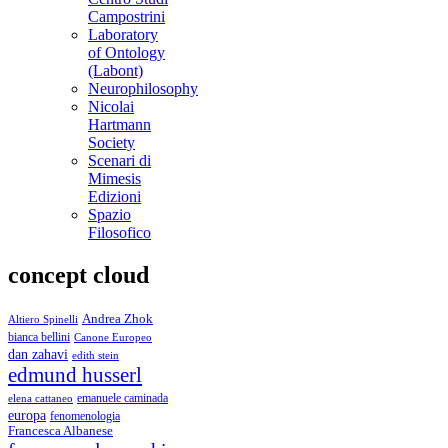
Campostrini
Laboratory
of Ontology
(Labont)
Neurophilosophy
Nicolai
Hartmann
Society
Scenari di
Mimesis
Edizioni
Spazio
Filosofico
concept cloud
Andrea Zhok
Altiero Spinelli
bianca bellini
Canone Europeo
dan zahavi
edith stein
edmund husserl
emanuele caminada
elena cattaneo
europa
fenomenologia
Francesca Albanese