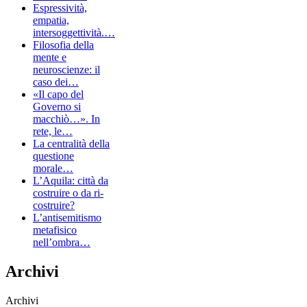
Espressività,
empatia,
intersoggettività.…
Filosofia della
mente e
neuroscienze: il
caso dei…
«Il capo del
Governo si
macchiò…». In
rete, le…
La centralità della
questione
morale…
L’Aquila: città da
costruire o da ri-
costruire?
L’antisemitismo
metafisico
nell’ombra…
Archivi
Archivi