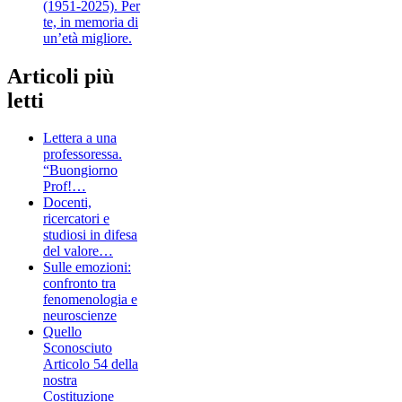
(1951-2025). Per
te, in memoria di
un’età migliore.
Articoli più
letti
Lettera a una
professoressa.
“Buongiorno
Prof!…
Docenti,
ricercatori e
studiosi in difesa
del valore…
Sulle emozioni:
confronto tra
fenomenologia e
neuroscienze
Quello
Sconosciuto
Articolo 54 della
nostra
Costituzione