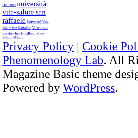
università
milano
vita-salute san
raffaele
Università Vita-
Vincenzo
Salute San Raffalele
Costa
vittorio gallese
Winter
School Milano
Privacy Policy
|
Cookie Pol
Phenomenology Lab
. All R
Magazine Basic
theme desi
Powered by
WordPress
.