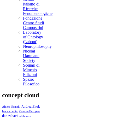
Italiano di
Ricerche
Fenomenologiche
Fondazione
Centro Studi
Campostrini
Laboratory
of Ontology
(Labont)
Neurophilosophy
Nicolai
Hartmann
Society
Scenari di
Mimesis
Edizioni
Spazio
Filosofico
concept cloud
Andrea Zhok
Altiero Spinelli
bianca bellini
Canone Europeo
dan zahavi
edith stein