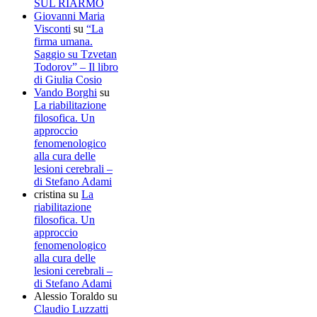
SUL RIARMO
Giovanni Maria
Visconti
su
“La
firma umana.
Saggio su Tzvetan
Todorov” – Il libro
di Giulia Cosio
Vando Borghi
su
La riabilitazione
filosofica. Un
approccio
fenomenologico
alla cura delle
lesioni cerebrali –
di Stefano Adami
cristina
su
La
riabilitazione
filosofica. Un
approccio
fenomenologico
alla cura delle
lesioni cerebrali –
di Stefano Adami
Alessio Toraldo
su
Claudio Luzzatti