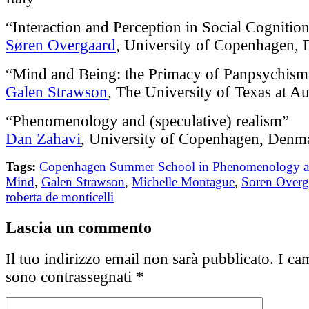
“Interaction and Perception in Social Cognitio
Søren Overgaard
, University of Copenhagen,
“Mind and Being: the Primacy of Panpsychism
Galen Strawson
, The University of Texas at A
“Phenomenology and (speculative) realism”
Dan Zahavi
, University of Copenhagen, Denm
Tags:
Copenhagen Summer School in Phenomenology a
Mind
,
Galen Strawson
,
Michelle Montague
,
Soren Overg
roberta de monticelli
Lascia un commento
Il tuo indirizzo email non sarà pubblicato.
I cam
sono contrassegnati
*