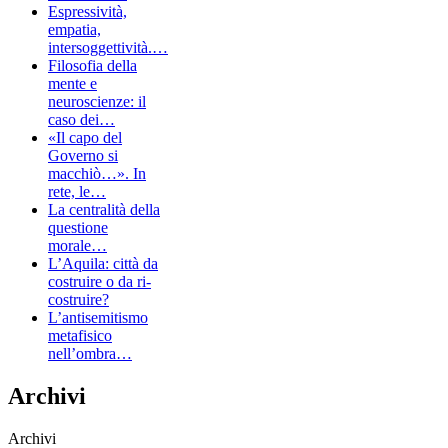
Espressività,
empatia,
intersoggettività.…
Filosofia della
mente e
neuroscienze: il
caso dei…
«Il capo del
Governo si
macchiò…». In
rete, le…
La centralità della
questione
morale…
L’Aquila: città da
costruire o da ri-
costruire?
L’antisemitismo
metafisico
nell’ombra…
Archivi
Archivi