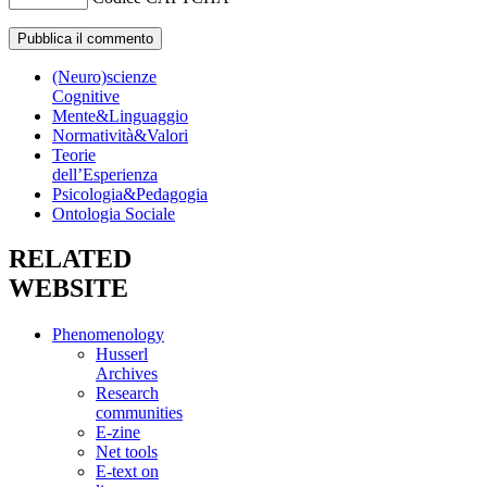
(Neuro)scienze
Cognitive
Mente&Linguaggio
Normatività&Valori
Teorie
dell’Esperienza
Psicologia&Pedagogia
Ontologia Sociale
RELATED
WEBSITE
Phenomenology
Husserl
Archives
Research
communities
E-zine
Net tools
E-text on