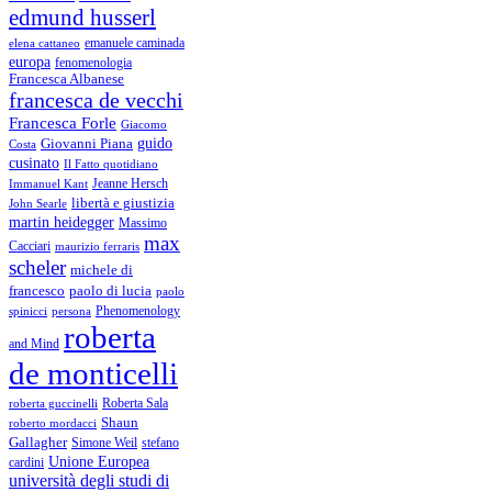
edmund husserl
emanuele caminada
elena cattaneo
europa
fenomenologia
Francesca Albanese
francesca de vecchi
Francesca Forle
Giacomo
guido
Giovanni Piana
Costa
cusinato
Il Fatto quotidiano
Immanuel Kant
Jeanne Hersch
libertà e giustizia
John Searle
martin heidegger
Massimo
max
Cacciari
maurizio ferraris
scheler
michele di
francesco
paolo di lucia
paolo
Phenomenology
spinicci
persona
roberta
and Mind
de monticelli
Roberta Sala
roberta guccinelli
Shaun
roberto mordacci
Gallagher
Simone Weil
stefano
Unione Europea
cardini
università degli studi di