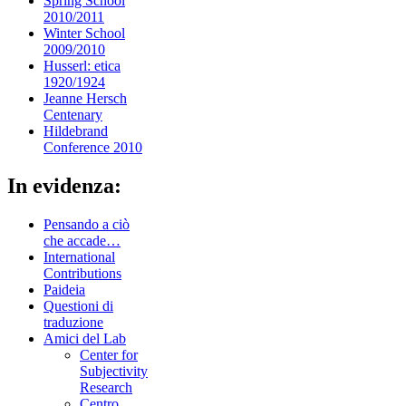
Spring School
2010/2011
Winter School
2009/2010
Husserl: etica
1920/1924
Jeanne Hersch
Centenary
Hildebrand
Conference 2010
In evidenza:
Pensando a ciò
che accade…
International
Contributions
Paideia
Questioni di
traduzione
Amici del Lab
Center for
Subjectivity
Research
Centro