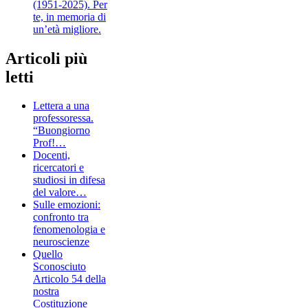
(1951-2025). Per
te, in memoria di
un’età migliore.
Articoli più
letti
Lettera a una
professoressa.
“Buongiorno
Prof!…
Docenti,
ricercatori e
studiosi in difesa
del valore…
Sulle emozioni:
confronto tra
fenomenologia e
neuroscienze
Quello
Sconosciuto
Articolo 54 della
nostra
Costituzione