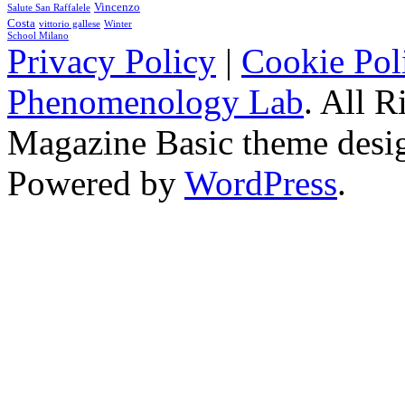
Vincenzo
Salute San Raffalele
Costa
vittorio gallese
Winter
School Milano
Privacy Policy
|
Cookie Pol
Phenomenology Lab
. All R
Magazine Basic
theme desi
Powered by
WordPress
.