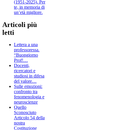
(1951-2025). Per
te, in memoria di
un’età migliore.
Articoli più
letti
Lettera a una
professoressa.
“Buongiorno
Prof!…
Docenti,
ricercatori e
studiosi in difesa
del valore…
Sulle emozioni:
confronto tra
fenomenologia e
neuroscienze
Quello
Sconosciuto
Articolo 54 della
nostra
Costituzione