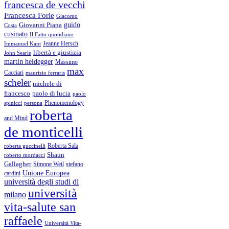
francesca de vecchi
Francesca Forle
Giacomo
guido
Giovanni Piana
Costa
cusinato
Il Fatto quotidiano
Immanuel Kant
Jeanne Hersch
libertà e giustizia
John Searle
martin heidegger
Massimo
max
Cacciari
maurizio ferraris
scheler
michele di
francesco
paolo di lucia
paolo
Phenomenology
spinicci
persona
roberta
and Mind
de monticelli
Roberta Sala
roberta guccinelli
Shaun
roberto mordacci
Gallagher
Simone Weil
stefano
Unione Europea
cardini
università degli studi di
università
milano
vita-salute san
raffaele
Università Vita-