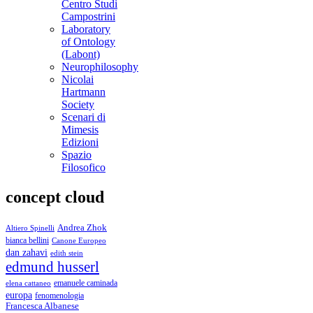
Centro Studi
Campostrini
Laboratory
of Ontology
(Labont)
Neurophilosophy
Nicolai
Hartmann
Society
Scenari di
Mimesis
Edizioni
Spazio
Filosofico
concept cloud
Andrea Zhok
Altiero Spinelli
bianca bellini
Canone Europeo
dan zahavi
edith stein
edmund husserl
emanuele caminada
elena cattaneo
europa
fenomenologia
Francesca Albanese