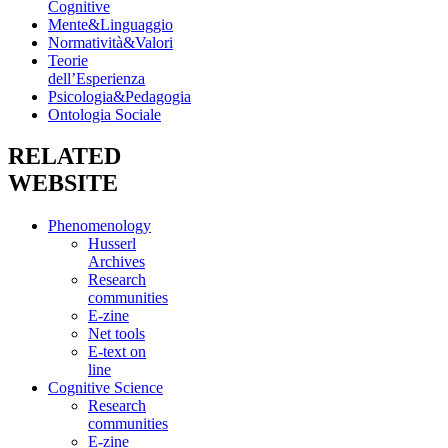
Cognitive
Mente&Linguaggio
Normatività&Valori
Teorie
dell’Esperienza
Psicologia&Pedagogia
Ontologia Sociale
RELATED
WEBSITE
Phenomenology
Husserl
Archives
Research
communities
E-zine
Net tools
E-text on
line
Cognitive Science
Research
communities
E-zine