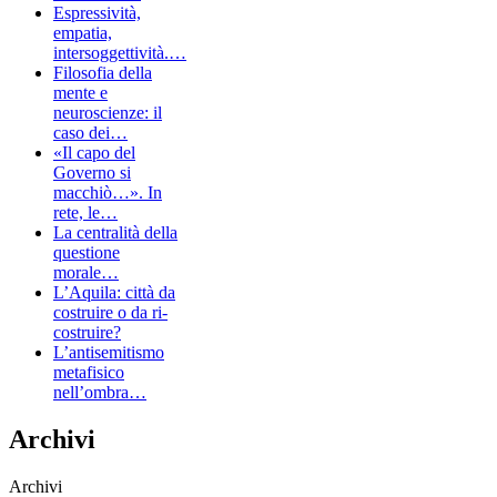
Espressività,
empatia,
intersoggettività.…
Filosofia della
mente e
neuroscienze: il
caso dei…
«Il capo del
Governo si
macchiò…». In
rete, le…
La centralità della
questione
morale…
L’Aquila: città da
costruire o da ri-
costruire?
L’antisemitismo
metafisico
nell’ombra…
Archivi
Archivi