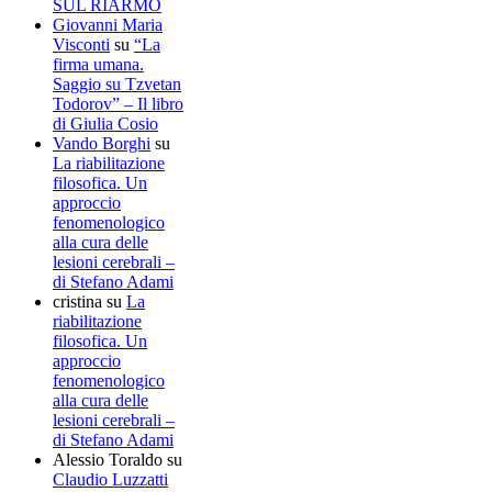
SUL RIARMO
Giovanni Maria
Visconti
su
“La
firma umana.
Saggio su Tzvetan
Todorov” – Il libro
di Giulia Cosio
Vando Borghi
su
La riabilitazione
filosofica. Un
approccio
fenomenologico
alla cura delle
lesioni cerebrali –
di Stefano Adami
cristina
su
La
riabilitazione
filosofica. Un
approccio
fenomenologico
alla cura delle
lesioni cerebrali –
di Stefano Adami
Alessio Toraldo
su
Claudio Luzzatti