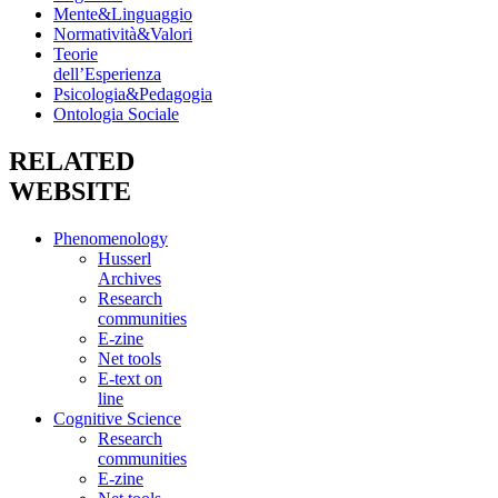
Mente&Linguaggio
Normatività&Valori
Teorie
dell’Esperienza
Psicologia&Pedagogia
Ontologia Sociale
RELATED
WEBSITE
Phenomenology
Husserl
Archives
Research
communities
E-zine
Net tools
E-text on
line
Cognitive Science
Research
communities
E-zine