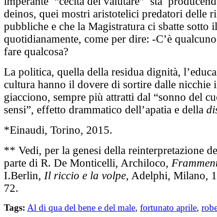
imperante “cecità del valutare” sta producendo
deinos, quei mostri aristotelici predatori delle r
pubbliche e che la Magistratura ci sbatte sotto 
quotidianamente, come per dire: -C’è qualcuno
fare qualcosa?
La politica, quella della residua dignità, l’educa
cultura hanno il dovere di sortire dalle nicchie i
giacciono, sempre più attratti dal “sonno del cu
sensi”, effetto drammatico dell’apatia e della
di
*Einaudi, Torino, 2015.
** Vedi, per la genesi della reinterpretazione de
parte di R. De Monticelli, Archiloco,
Frammen
I.Berlin,
Il riccio e la volpe
, Adelphi, Milano, 
72.
Tags:
Al di qua del bene e del male
,
fortunato aprile
,
robe