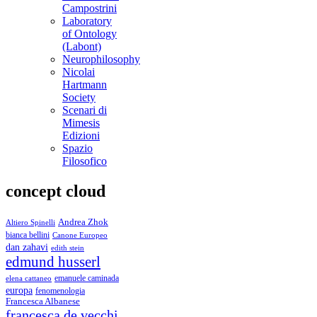
Campostrini
Laboratory
of Ontology
(Labont)
Neurophilosophy
Nicolai
Hartmann
Society
Scenari di
Mimesis
Edizioni
Spazio
Filosofico
concept cloud
Andrea Zhok
Altiero Spinelli
bianca bellini
Canone Europeo
dan zahavi
edith stein
edmund husserl
emanuele caminada
elena cattaneo
europa
fenomenologia
Francesca Albanese
francesca de vecchi