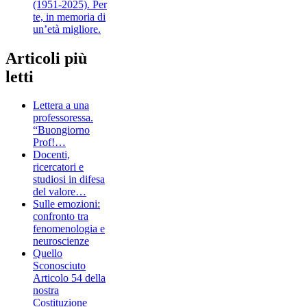
(1951-2025). Per
te, in memoria di
un’età migliore.
Articoli più
letti
Lettera a una
professoressa.
“Buongiorno
Prof!…
Docenti,
ricercatori e
studiosi in difesa
del valore…
Sulle emozioni:
confronto tra
fenomenologia e
neuroscienze
Quello
Sconosciuto
Articolo 54 della
nostra
Costituzione