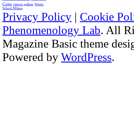
Costa
vittorio gallese
Winter
School Milano
Privacy Policy
|
Cookie Pol
Phenomenology Lab
. All R
Magazine Basic
theme desi
Powered by
WordPress
.