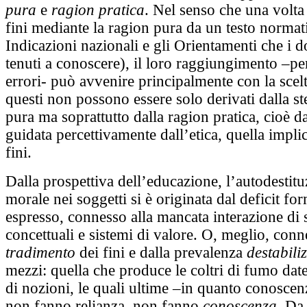
pura
e
ragion pratica
. Nel senso che una volta 
fini mediante la ragion pura da un testo normat
Indicazioni nazionali e gli Orientamenti che i 
tenuti a conoscere), il loro raggiungimento –per
errori- può avvenire principalmente con la scelt
questi non possono essere solo derivati dalla st
pura ma soprattutto dalla ragion pratica, cioè d
guidata percettivamente dall’etica, quella impli
fini.
Dalla prospettiva dell’educazione, l’autodestitu
morale nei soggetti si è originata dal deficit fo
espresso, connesso alla mancata interazione di 
concettuali e sistemi di valore. O, meglio, conn
tradimento
dei fini e dalla prevalenza
destabili
mezzi: quella che produce le coltri di fumo dat
di nozioni, le quali ultime –in quanto conoscen
non fanno relianza, non fanno
conoscenza.
Da 