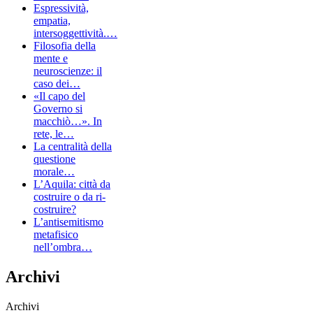
Espressività,
empatia,
intersoggettività.…
Filosofia della
mente e
neuroscienze: il
caso dei…
«Il capo del
Governo si
macchiò…». In
rete, le…
La centralità della
questione
morale…
L’Aquila: città da
costruire o da ri-
costruire?
L’antisemitismo
metafisico
nell’ombra…
Archivi
Archivi