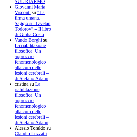
SUL RIARMO
Giovanni Maria
Visconti
su
“La
firma umana.
Saggio su Tzvetan
Todorov” – Il libro
di Giulia Cosio
Vando Borghi
su
La riabilitazione
filosofica. Un
approccio
fenomenologico
alla cura delle
lesioni cerebrali –
di Stefano Adami
cristina
su
La
riabilitazione
filosofica. Un
approccio
fenomenologico
alla cura delle
lesioni cerebrali –
di Stefano Adami
Alessio Toraldo
su
Claudio Luzzatti