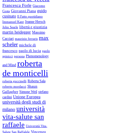
Francesca Forle
Giacomo
guido
Giovanni Piana
Costa
cusinato
Il Fatto quotidiano
Immanuel Kant
Jeanne Hersch
libertà e giustizia
John Searle
martin heidegger
Massimo
max
Cacciari
maurizio ferraris
scheler
michele di
francesco
paolo di lucia
paolo
Phenomenology
spinicci
persona
roberta
and Mind
de monticelli
Roberta Sala
roberta guccinelli
Shaun
roberto mordacci
Gallagher
Simone Weil
stefano
Unione Europea
cardini
università degli studi di
università
milano
vita-salute san
raffaele
Università Vita-
Vincenzo
Salute San Raffalele