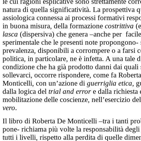
le cui ragioni esplicative sono strettamente corre
natura di quella significatività. La prospettiva q
assiologica connessa ai processi formativi respo
in buona misura, della formazione
costrittiva
(e
lasca
(dispersiva) che genera –anche per facile
sperimentale che le presenti note propongono- s
prevalenza, disponibili a corrompere o a farsi
politica, in particolare, ne è infetta. A una tale 
condizione che ha già prodotto danni dai quali
sollevarci, occorre rispondere, come fa Robert
Monticelli, con un’azione di
guerriglia etica
, g
dalla logica del
trial and error
e dalla richiesta 
mobilitazione delle coscienze, nell’esercizio de
vero
.
Il libro di Roberta De Monticelli –tra i tanti pr
pone- richiama più volte la responsabilità degli
tutti i livelli, rispetto alla perdita di quelle dim