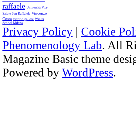
raffaele
Università Vita-
Vincenzo
Salute San Raffalele
Costa
vittorio gallese
Winter
School Milano
Privacy Policy
|
Cookie Pol
Phenomenology Lab
. All R
Magazine Basic
theme desi
Powered by
WordPress
.