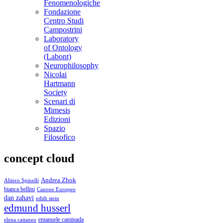
Fenomenologiche
Fondazione
Centro Studi
Campostrini
Laboratory
of Ontology
(Labont)
Neurophilosophy
Nicolai
Hartmann
Society
Scenari di
Mimesis
Edizioni
Spazio
Filosofico
concept cloud
Andrea Zhok
Altiero Spinelli
bianca bellini
Canone Europeo
dan zahavi
edith stein
edmund husserl
emanuele caminada
elena cattaneo