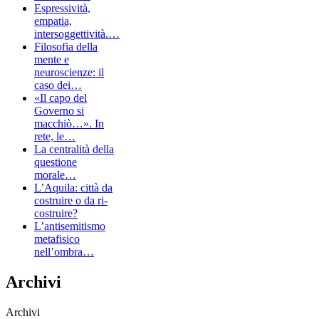
Espressività,
empatia,
intersoggettività.…
Filosofia della
mente e
neuroscienze: il
caso dei…
«Il capo del
Governo si
macchiò…». In
rete, le…
La centralità della
questione
morale…
L’Aquila: città da
costruire o da ri-
costruire?
L’antisemitismo
metafisico
nell’ombra…
Archivi
Archivi