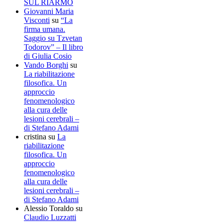
SUL RIARMO
Giovanni Maria
Visconti
su
“La
firma umana.
Saggio su Tzvetan
Todorov” – Il libro
di Giulia Cosio
Vando Borghi
su
La riabilitazione
filosofica. Un
approccio
fenomenologico
alla cura delle
lesioni cerebrali –
di Stefano Adami
cristina
su
La
riabilitazione
filosofica. Un
approccio
fenomenologico
alla cura delle
lesioni cerebrali –
di Stefano Adami
Alessio Toraldo
su
Claudio Luzzatti