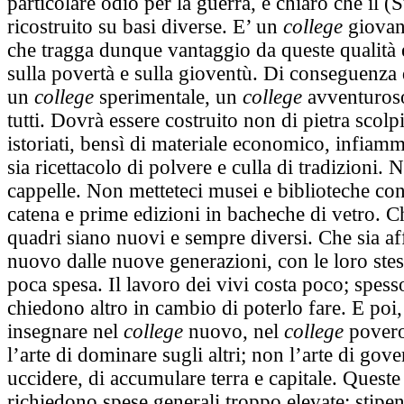
particolare odio per la guerra, è chiaro che il 
ricostruito su basi diverse. E’ un
college
giovan
che tragga dunque vantaggio da queste qualità 
sulla povertà e sulla gioventù. Di conseguenza
un
college
sperimentale, un
college
avventuroso
tutti. Dovrà essere costruito non di pietra scolpi
istoriati, bensì di materiale economico, infiam
sia ricettacolo di polvere e culla di tradizioni. 
cappelle. Non metteteci musei e biblioteche con 
catena e prime edizioni in bacheche di vetro. Ch
quadri siano nuovi e sempre diversi. Che sia aff
nuovo dalle nuove generazioni, con le loro ste
poca spesa. Il lavoro dei vivi costa poco; spess
chiedono altro in cambio di poterlo fare. E poi,
insegnare nel
college
nuovo, nel
college
povero
l’arte di dominare sugli altri; non l’arte di gove
uccidere, di accumulare terra e capitale. Queste 
richiedono spese generali troppo elevate: stipen