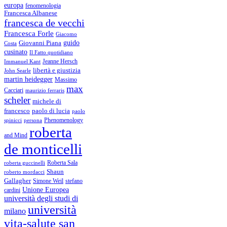
europa
fenomenologia
Francesca Albanese
francesca de vecchi
Francesca Forle
Giacomo
guido
Giovanni Piana
Costa
cusinato
Il Fatto quotidiano
Immanuel Kant
Jeanne Hersch
libertà e giustizia
John Searle
martin heidegger
Massimo
max
Cacciari
maurizio ferraris
scheler
michele di
francesco
paolo di lucia
paolo
Phenomenology
spinicci
persona
roberta
and Mind
de monticelli
Roberta Sala
roberta guccinelli
Shaun
roberto mordacci
Gallagher
Simone Weil
stefano
Unione Europea
cardini
università degli studi di
università
milano
vita-salute san