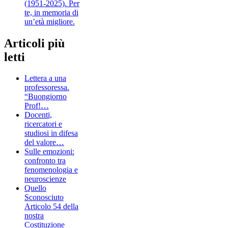
(1951-2025). Per
te, in memoria di
un’età migliore.
Articoli più
letti
Lettera a una
professoressa.
“Buongiorno
Prof!…
Docenti,
ricercatori e
studiosi in difesa
del valore…
Sulle emozioni:
confronto tra
fenomenologia e
neuroscienze
Quello
Sconosciuto
Articolo 54 della
nostra
Costituzione