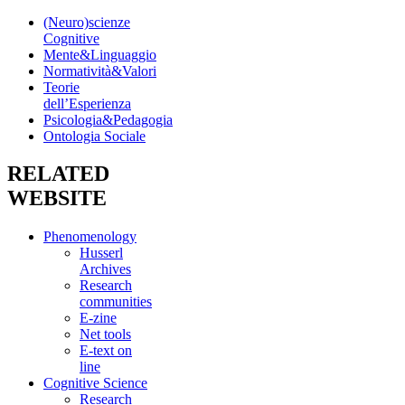
(Neuro)scienze
Cognitive
Mente&Linguaggio
Normatività&Valori
Teorie
dell’Esperienza
Psicologia&Pedagogia
Ontologia Sociale
RELATED
WEBSITE
Phenomenology
Husserl
Archives
Research
communities
E-zine
Net tools
E-text on
line
Cognitive Science
Research