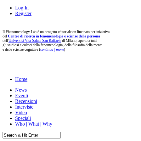
Log In
Register
Il Phenomenology Lab è un progetto editoriale on line nato per iniziativa
del
Centro di ricerca in fenomenologia e scienze della persona
dell'
Università Vita-Salute San Raffaele
di Milano, aperto a tutti
gli studiosi e cultori della fenomenologia, della filosofia della mente
e delle scienze cognitive (
continua | more
)
Home
News
Eventi
Recensioni
Interviste
Video
Speciali
Who | What | Why