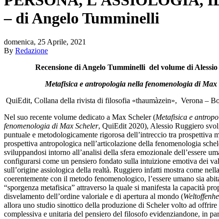
– di Angelo Tumminelli
domenica, 25 Aprile, 2021
By
Redazione
Recensione di Angelo Tumminelli del volume di Alessi
Metafisica e antropologia nella fenomenologia di Max
QuiEdit, Collana della rivista di filosofia «thaumàzein», Verona – B
Nel suo recente volume dedicato a Max Scheler (
Metafisica e antropo
fenomenologia di Max Scheler
, QuiEdit 2020), Alessio Ruggiero svo
puntuale e metodologicamente rigorosa dell’intreccio tra prospettiva m
prospettiva antropologica nell’articolazione della fenomenologia schel
sviluppandosi intorno all’analisi della sfera emozionale dell’essere u
configurarsi come un pensiero fondato sulla intuizione emotiva dei val
sull’origine assiologica della realtà. Ruggiero infatti mostra come nella
coerentemente con il metodo fenomenologico, l’essere umano sia abita
“sporgenza metafisica” attraverso la quale si manifesta la capacità p
disvelamento dell’ordine valoriale e di apertura al mondo (
Weltoffenhe
allora uno studio sinottico della produzione di Scheler volto ad offri
complessiva e unitaria del pensiero del filosofo evidenziandone, in part