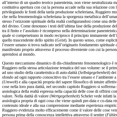
all’interno di un quadro teorico panenteista, non viene neutralizzata m
costitutiva apertura con cui la persona accade nella sua relazione con l
privilegiando le fonti della tarda produzione scheleriana, Ruggiero 
che nella fenomenologia scheleriana la sporgenza metafisica dell’uma
stesso l’orizzonte spirituale della realtà configurandosi come una delle
del divino. Come denotano i testi dell’ultima fase della produzione del 
tra il finito e l’assoluto è ricompreso nella determinazione panenteistica
quale si compenetrano in modo reciproco il principio immanente dell’
quello trascendente dello spirito (
Geist
). In questo senso, come esplic
l’essere umano si trova radicato nell’originario fondamento spirituale
manifestato proprio attraverso il processo diveniente con cui la person
aprendosi al mondo.
Questo meccanismo dinamico di dis-chiudimento fenomenologico è re
Ruggiero nella stessa articolazione tematica del suo volume: se il prim
ad uno studio della caratteristica di auto-datità (
Selbstgegebenheit
) de
sfondo ad ogni rapporto conoscitivo tra l’essere umano e l’ambiente a 
(
Umwelt
) e alla capacità propria del sapere filosofico di intuire affetti
cose nella loro pura datità, nel secondo capitolo Ruggiero si sofferma
assiologica della realtà espressa nella capacità delle cose di offrirsi co
valore. Nella datità di valore (
Wertgegebenheit
) Scheler vede infatti la 
assiologica propria di ogni cosa che viene quindi pre-data e co-data ris
contenuto ideale e alla sua comprensione mediante esperienza empirica
Ruggiero evidenzia molto efficacemente come il valore delle cose ven
persona prima della conoscenza intellettiva attraverso il sentire (
Fühle