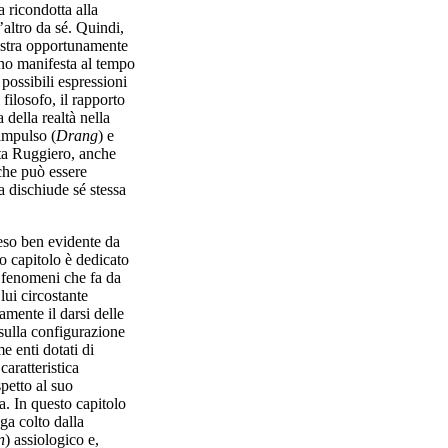
a ricondotta alla
’altro da sé. Quindi,
mostra opportunamente
no manifesta al tempo
 possibili espressioni
filosofo, il rapporto
 della realtà nella
impulso (
Drang
) e
ita Ruggiero, anche
 che può essere
a dischiude sé stessa
so ben evidente da
o capitolo è dedicato
i fenomeni che fa da
lui circostante
vamente il darsi delle
 sulla configurazione
me enti dotati di
caratteristica
petto al suo
. In questo capitolo
ga colto dalla
n
) assiologico e,