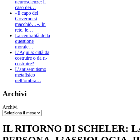
neuroscienze: il
caso dei…
«Il capo del
Governo si
macchiò…». In
rete, le…
La centralità della
questione
morale…
L’Aquila: città da
costruire o da ri-
costruire?
L’antisemitismo
metafisico
nell’ombra…
Archivi
Archivi
IL RITORNO DI SCHELER: L
PERSONA, L’ASSIOLOGIA, I