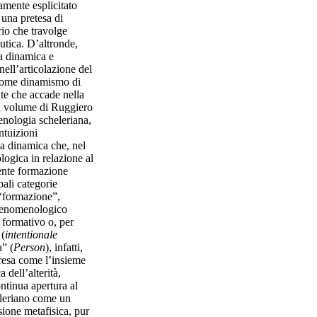
amente esplicitato
 una pretesa di
rio che travolge
utica. D’altronde,
a dinamica e
 nell’articolazione del
 come dinamismo di
te che accade nella
 il volume di Ruggiero
menologia scheleriana,
ntuizioni
ia dinamica che, nel
logica in relazione al
ente formazione
pali categorie
 “formazione”,
 fenomenologico
 formativo o, per
 (
intentionale
a” (
Person
), infatti,
resa come l’insieme
 dell’alterità,
tinua apertura al
eleriano come un
nsione metafisica, pur