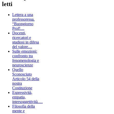
letti
Lettera a una
professoressa.
“Buongiorno
Prof!…
Docenti,
ricercatori e
studiosi in difesa
del valore…
Sulle emozioni:
confronto tra
fenomenologia e
neuroscienze
Quello
Sconosciuto
Articolo 54 della
nostra
Costituzione
Espressività,
empatia,
intersoggettività.…
Filosofia della
mente e