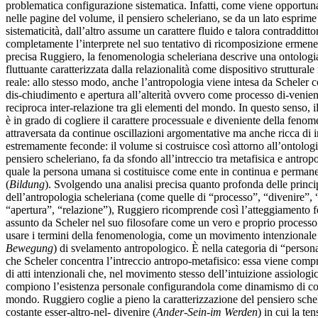
problematica configurazione sistematica. Infatti, come viene opportun
nelle pagine del volume, il pensiero scheleriano, se da un lato esprime
sistematicità, dall’altro assume un carattere fluido e talora contradditto
completamente l’interprete nel suo tentativo di ricomposizione ermene
precisa Ruggiero, la fenomenologia scheleriana descrive una ontologi
fluttuante caratterizzata dalla relazionalità come dispositivo strutturale
reale: allo stesso modo, anche l’antropologia viene intesa da Scheler
dis-chiudimento e apertura all’alterità ovvero come processo di-venien
reciproca inter-relazione tra gli elementi del mondo. In questo senso,
è in grado di cogliere il carattere processuale e diveniente della feno
attraversata da continue oscillazioni argomentative ma anche ricca di i
estremamente feconde: il volume si costruisce così attorno all’ontolog
pensiero scheleriano, fa da sfondo all’intreccio tra metafisica e antropo
quale la persona umana si costituisce come ente in continua e perman
(
Bildung
). Svolgendo una analisi precisa quanto profonda delle princi
dell’antropologia scheleriana (come quelle di “processo”, “divenire”,
“apertura”, “relazione”), Ruggiero ricomprende così l’atteggiamento
assunto da Scheler nel suo filosofare come un vero e proprio processo
usare i termini della fenomenologia, come un movimento intenzionale
Bewegung
) di svelamento antropologico. È nella categoria di “person
che Scheler concentra l’intreccio antropo-metafisico: essa viene comp
di atti intenzionali che, nel movimento stesso dell’intuizione assiologica
compiono l’esistenza personale configurandola come dinamismo di con
mondo. Ruggiero coglie a pieno la caratterizzazione del pensiero sch
costante esser-altro-nel- divenire (
Ander-Sein-im Werden
) in cui la te