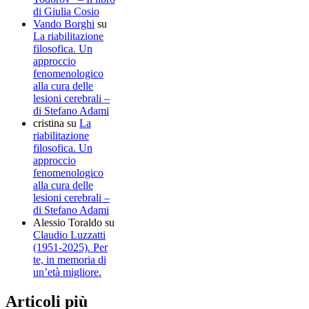
di Giulia Cosio
Vando Borghi
su
La riabilitazione
filosofica. Un
approccio
fenomenologico
alla cura delle
lesioni cerebrali –
di Stefano Adami
cristina
su
La
riabilitazione
filosofica. Un
approccio
fenomenologico
alla cura delle
lesioni cerebrali –
di Stefano Adami
Alessio Toraldo
su
Claudio Luzzatti
(1951-2025). Per
te, in memoria di
un’età migliore.
Articoli più