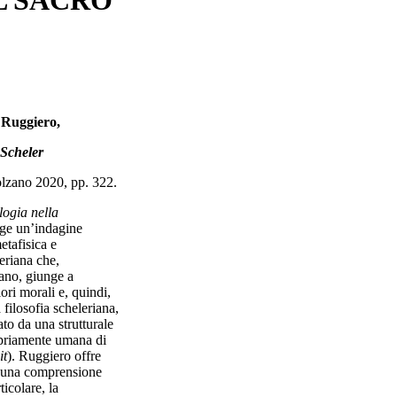
o Ruggiero,
 Scheler
olzano 2020, pp. 322.
logia nella
lge un’indagine
etafisica e
eriana che,
mano, giunge a
ori morali e, quindi,
 filosofia scheleriana,
to da una strutturale
ropriamente umana di
it
). Ruggiero offre
re una comprensione
icolare, la