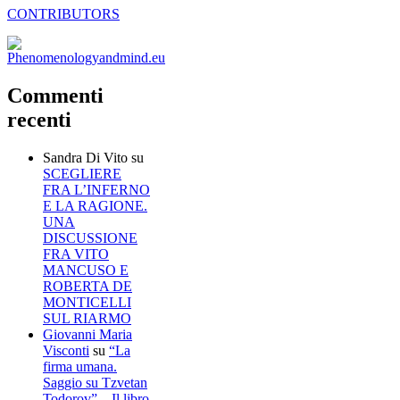
CONTRIBUTORS
Commenti
recenti
Sandra Di Vito
su
SCEGLIERE
FRA L’INFERNO
E LA RAGIONE.
UNA
DISCUSSIONE
FRA VITO
MANCUSO E
ROBERTA DE
MONTICELLI
SUL RIARMO
Giovanni Maria
Visconti
su
“La
firma umana.
Saggio su Tzvetan
Todorov” – Il libro