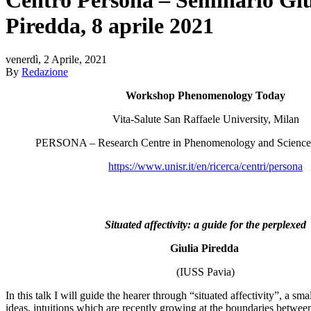
Piredda, 8 aprile 2021
venerdì, 2 Aprile, 2021
By
Redazione
Workshop Phenomenology Today
Vita-Salute San Raffaele University, Milan
PERSONA – Research Centre in Phenomenology and Sciences
https://www.unisr.it/en/ricerca/centri/persona
Situated affectivity: a guide for the perplexed
Giulia Piredda
(IUSS Pavia)
In this talk I will guide the hearer through “situated affectivity”, a sma
ideas, intuitions which are recently growing at the boundaries betwee