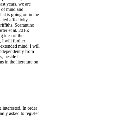
ast years, we are
y of mind and
hat is going on in the
uated affectivity,
iffiths, Scarantino
ter et al. 2016;
g idea of the
 I will further
 extended mind: I will
 independently from
s, beside its
s in the literature on
interested. In order
indly asked to register