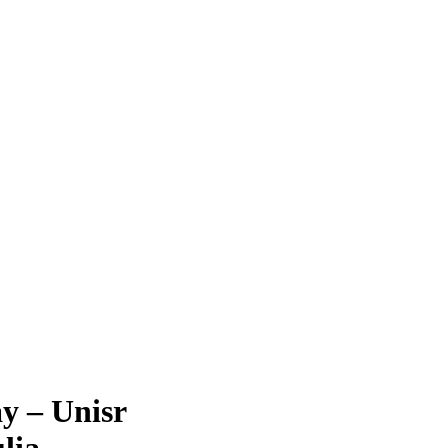
y – Unisr
lia