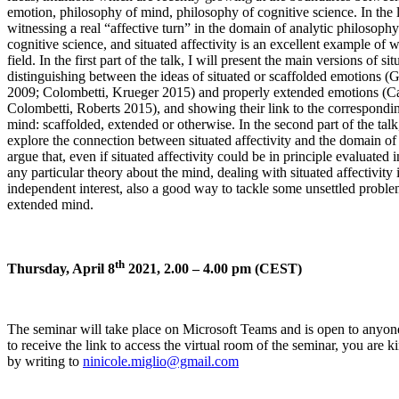
emotion, philosophy of mind, philosophy of cognitive science. In the l
witnessing a real “affective turn” in the domain of analytic philosoph
cognitive science, and situated affectivity is an excellent example of w
field. In the first part of the talk, I will present the main versions of sit
distinguishing between the ideas of situated or scaffolded emotions (Gr
2009; Colombetti, Krueger 2015) and properly extended emotions (Car
Colombetti, Roberts 2015), and showing their link to the correspondin
mind: scaffolded, extended or otherwise. In the second part of the talk,
explore the connection between situated affectivity and the domain of
argue that, even if situated affectivity could be in principle evaluated
any particular theory about the mind, dealing with situated affectivity i
independent interest, also a good way to tackle some unsettled problem
extended mind.
th
Thursday, April 8
2021,
2.00 – 4.00 pm (CEST)
The seminar will take place on Microsoft Teams and is open to anyone 
to receive the link to access the virtual room of the seminar, you are k
by writing to
ninicole.miglio@gmail.com