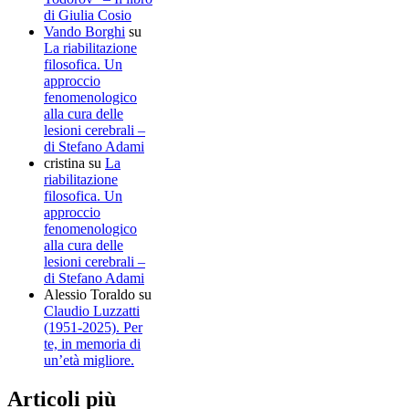
di Giulia Cosio
Vando Borghi
su
La riabilitazione
filosofica. Un
approccio
fenomenologico
alla cura delle
lesioni cerebrali –
di Stefano Adami
cristina
su
La
riabilitazione
filosofica. Un
approccio
fenomenologico
alla cura delle
lesioni cerebrali –
di Stefano Adami
Alessio Toraldo
su
Claudio Luzzatti
(1951-2025). Per
te, in memoria di
un’età migliore.
Articoli più