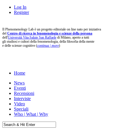
Log In
Register
Il Phenomenology Lab è un progetto editoriale on line nato per iniziativa
del
Centro di ricerca in fenomenologia e scienze della persona
dell'
Università Vita-Salute San Raffaele
di Milano, aperto a tutti
gli studiosi e cultori della fenomenologia, della filosofia della mente
e delle scienze cognitive (
continua | more
)
Home
News
Eventi
Recensioni
Interviste
Video
Speciali
Who | What | Why