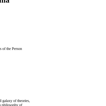
 of the Person
ll galaxy of theories,
n philosophy of