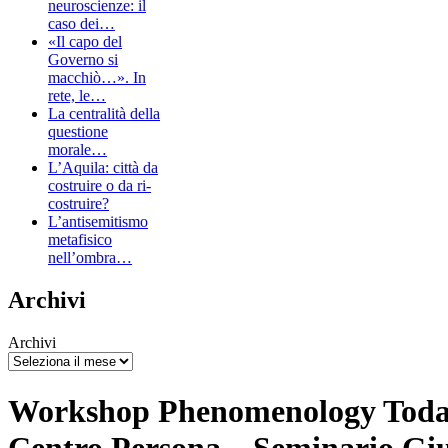
neuroscienze: il
caso dei…
«Il capo del
Governo si
macchiò…». In
rete, le…
La centralità della
questione
morale…
L’Aquila: città da
costruire o da ri-
costruire?
L’antisemitismo
metafisico
nell’ombra…
Archivi
Archivi
Workshop Phenomenology Toda
Centro Persona – Seminario Giu