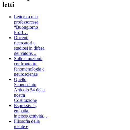
letti
Lettera a una
professoressa.
“Buongiorno
Prof!…
Docenti,
ricercatori e
studiosi in difesa
del valore…
Sulle emozioni:
confronto tra
fenomenologia e
neuroscienze
Quello
Sconosciuto
Articolo 54 della
nostra
Costituzione
Espressività,
empatia,
intersoggettività.…
Filosofia della
mente e