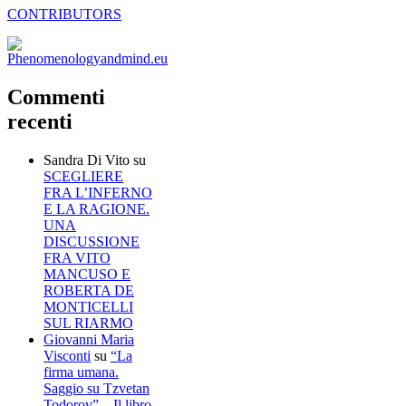
CONTRIBUTORS
Commenti
recenti
Sandra Di Vito
su
SCEGLIERE
FRA L’INFERNO
E LA RAGIONE.
UNA
DISCUSSIONE
FRA VITO
MANCUSO E
ROBERTA DE
MONTICELLI
SUL RIARMO
Giovanni Maria
Visconti
su
“La
firma umana.
Saggio su Tzvetan
Todorov” – Il libro