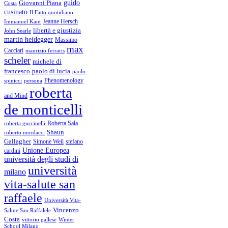
guido
Giovanni Piana
Costa
cusinato
Il Fatto quotidiano
Immanuel Kant
Jeanne Hersch
libertà e giustizia
John Searle
martin heidegger
Massimo
max
Cacciari
maurizio ferraris
scheler
michele di
francesco
paolo di lucia
paolo
Phenomenology
spinicci
persona
roberta
and Mind
de monticelli
Roberta Sala
roberta guccinelli
Shaun
roberto mordacci
Gallagher
Simone Weil
stefano
Unione Europea
cardini
università degli studi di
università
milano
vita-salute san
raffaele
Università Vita-
Vincenzo
Salute San Raffalele
Costa
vittorio gallese
Winter
School Milano