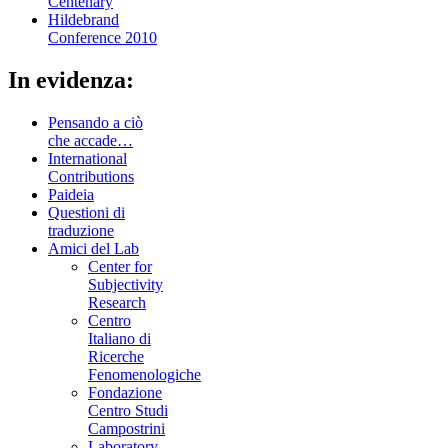
Centenary
Hildebrand
Conference 2010
In evidenza:
Pensando a ciò
che accade…
International
Contributions
Paideia
Questioni di
traduzione
Amici del Lab
Center for
Subjectivity
Research
Centro
Italiano di
Ricerche
Fenomenologiche
Fondazione
Centro Studi
Campostrini
Laboratory