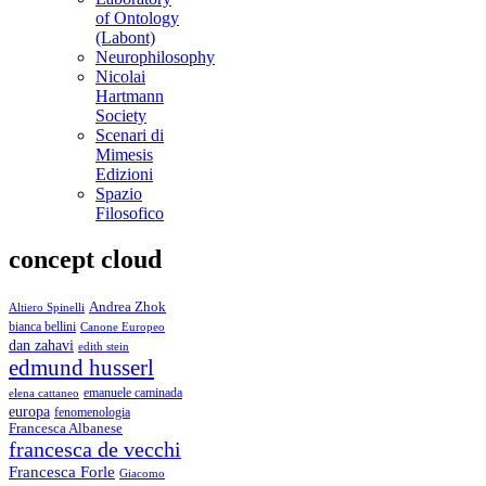
of Ontology
(Labont)
Neurophilosophy
Nicolai
Hartmann
Society
Scenari di
Mimesis
Edizioni
Spazio
Filosofico
concept cloud
Andrea Zhok
Altiero Spinelli
bianca bellini
Canone Europeo
dan zahavi
edith stein
edmund husserl
emanuele caminada
elena cattaneo
europa
fenomenologia
Francesca Albanese
francesca de vecchi
Francesca Forle
Giacomo