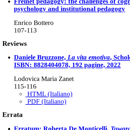
Freinet pedagogy: the challenges of cogn
psychology and institutional pedagogy
Enrico Bottero
107-113
Reviews
Daniele Bruzzone,
La vita emotiva
, Schol
ISBN: 8828404078, 192 pagine, 2022
Lodovica Maria Zanet
115-116
HTML (Italiano)
PDF (Italiano)
Errata
Erratum: Roberta De Monticelli,
Toward