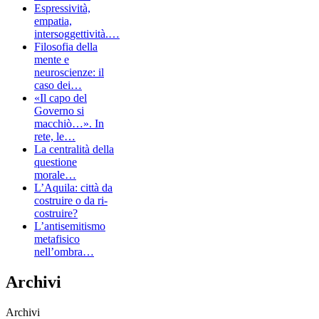
Espressività,
empatia,
intersoggettività.…
Filosofia della
mente e
neuroscienze: il
caso dei…
«Il capo del
Governo si
macchiò…». In
rete, le…
La centralità della
questione
morale…
L’Aquila: città da
costruire o da ri-
costruire?
L’antisemitismo
metafisico
nell’ombra…
Archivi
Archivi