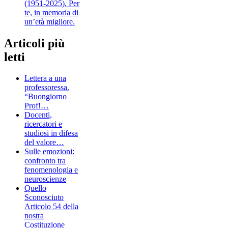
(1951-2025). Per
te, in memoria di
un’età migliore.
Articoli più
letti
Lettera a una
professoressa.
“Buongiorno
Prof!…
Docenti,
ricercatori e
studiosi in difesa
del valore…
Sulle emozioni:
confronto tra
fenomenologia e
neuroscienze
Quello
Sconosciuto
Articolo 54 della
nostra
Costituzione