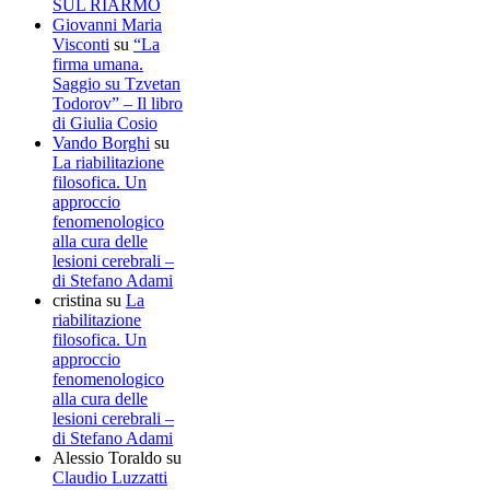
SUL RIARMO
Giovanni Maria
Visconti
su
“La
firma umana.
Saggio su Tzvetan
Todorov” – Il libro
di Giulia Cosio
Vando Borghi
su
La riabilitazione
filosofica. Un
approccio
fenomenologico
alla cura delle
lesioni cerebrali –
di Stefano Adami
cristina
su
La
riabilitazione
filosofica. Un
approccio
fenomenologico
alla cura delle
lesioni cerebrali –
di Stefano Adami
Alessio Toraldo
su
Claudio Luzzatti