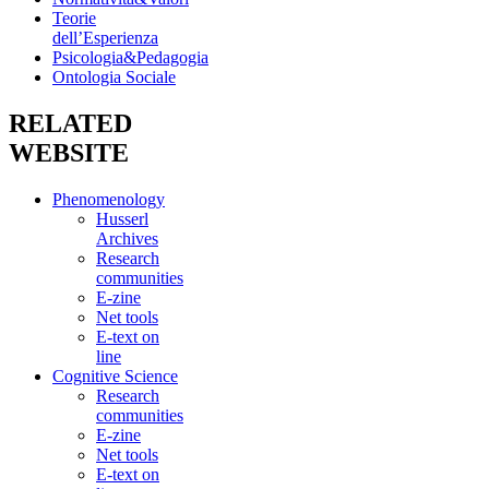
Teorie
dell’Esperienza
Psicologia&Pedagogia
Ontologia Sociale
RELATED
WEBSITE
Phenomenology
Husserl
Archives
Research
communities
E-zine
Net tools
E-text on
line
Cognitive Science
Research
communities
E-zine
Net tools
E-text on