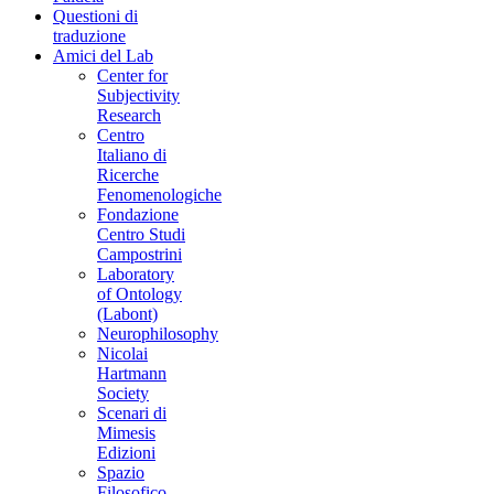
Questioni di
traduzione
Amici del Lab
Center for
Subjectivity
Research
Centro
Italiano di
Ricerche
Fenomenologiche
Fondazione
Centro Studi
Campostrini
Laboratory
of Ontology
(Labont)
Neurophilosophy
Nicolai
Hartmann
Society
Scenari di
Mimesis
Edizioni
Spazio
Filosofico