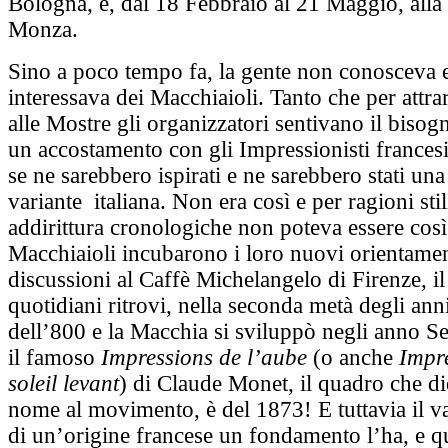
Bologna, e, dal 18 Febbraio al 21 Maggio, alla 
Monza.
Sino a poco tempo fa, la gente non conosceva 
interessava dei Macchiaioli. Tanto che per attra
alle Mostre gli organizzatori sentivano il bisog
un accostamento con gli Impressionisti francesi
se ne sarebbero ispirati e ne sarebbero stati una
variante italiana. Non era così e per ragioni stil
addirittura cronologiche non poteva essere così
Macchiaioli incubarono i loro nuovi orientament
discussioni al Caffè Michelangelo di Firenze, il
quotidiani ritrovi, nella seconda metà degli an
dell’800 e la Macchia si sviluppò negli anno S
il famoso
Impressions de l’aube
(o anche
Impr
soleil levant
) di Claude Monet, il quadro che di
nome al movimento, è del 1873! E tuttavia il 
di un’origine francese un fondamento l’ha, e q