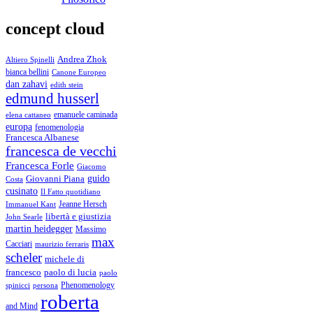
concept cloud
Andrea Zhok
Altiero Spinelli
bianca bellini
Canone Europeo
dan zahavi
edith stein
edmund husserl
emanuele caminada
elena cattaneo
europa
fenomenologia
Francesca Albanese
francesca de vecchi
Francesca Forle
Giacomo
guido
Giovanni Piana
Costa
cusinato
Il Fatto quotidiano
Immanuel Kant
Jeanne Hersch
libertà e giustizia
John Searle
martin heidegger
Massimo
max
Cacciari
maurizio ferraris
scheler
michele di
francesco
paolo di lucia
paolo
Phenomenology
spinicci
persona
roberta
and Mind