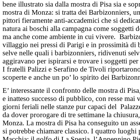
bene illustrato sia dalla mostra di Pisa sia e sopr
mostra di Monza: si tratta dei Barbizonniers, u
pittori fieramente anti-accademici che si dedica
natura ai boschi alla campagna come soggetti d
ma anche come ambiente in cui vivere. Barbiz
villaggio nei pressi di Parigi e in prossimità di 
selve nelle quali i barbizonniers, ridivenuti selv
aggiravano per ispirarsi e trovare i soggetti per 
I fratelli Palizzi e Serafino de Tivoli riportaron
scoperte e anche un po’ lo spirito dei Barbizonn
E’ interessante il confronto delle mostra di Pis
e inatteso successo di pubblico, con resse mai v
giorni feriali nelle stanze pur capaci del Palaz
da dover prorogare di tre settimane la chiusura,
Monza. La mostra di Pisa ha conseguito un ass
si potrebbe chiamare classico. I quattro luoghi p
Macchia: il golfo di La Spezia, l’Appennino Pis