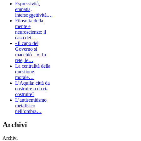
Espressività,
empatia,
intersoggettività.…
Filosofia della
mente e
neuroscienze: il
caso dei…
«Il capo del
Governo si
macchiò…». In
rete, le…
La centralità della
questione
morale…
L’Aquila: città da
costruire o da ri-
costruire?
L’antisemitismo
metafisico
nell’ombra…
Archivi
Archivi