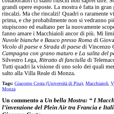
collaboratori ci siano riusciti non saprei dire. 
grandi opere esposte. La mostra è fatta in gran 
rincalzi. Ma che rincalzi! Quadri o raramente vis
prima, e che probabilmente non si vedranno pi
stupiscono ed esaltano per la nuovamente scope
fanno amare i Macchiaioli ancor di più. Mi limit
Nuvole bianche
e
Bauco presso Roma
di Giovan
Vicolo di paese
e
Strada di paese
di Vincenzo C
Campagna con grano maturo
e
La salita del p
Silvestro Lega,
Ritratto di fanciulla
di Telemaco
Tutti quadri la visione di uno solo dei quali me
salto alla Villa Reale di Monza.
Tags:
Giacomo Costa (Università di Pisa)
,
Macchiaioli
,
V
Monza
Un commento a
Un bella Mostra: “ I Macch
l’invenzione del Plein Air tra Francia e Ital