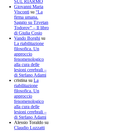
SUL RIARMO
Giovanni Maria
Visconti
su
“La
firma umana.
Saggio su Tzvetan
Todorov” – Il libro
di Giulia Cosio
Vando Borghi
su
La riabilitazione
filosofica. Un
approccio
fenomenologico
alla cura delle
lesioni cerebrali –
di Stefano Adami
cristina
su
La
riabilitazione
filosofica. Un
approccio
fenomenologico
alla cura delle
lesioni cerebrali –
di Stefano Adami
Alessio Toraldo
su
Claudio Luzzatti