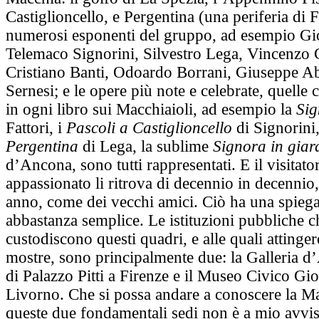
Castiglioncello, e Pergentina (una periferia di F
numerosi esponenti del gruppo, ad esempio Gio
Telemaco Signorini, Silvestro Lega, Vincenzo 
Cristiano Banti, Odoardo Borrani, Giuseppe Ab
Sernesi; e le opere più note e celebrate, quelle 
in ogni libro sui Macchiaioli, ad esempio la
Sig
Fattori, i
Pascoli a Castiglioncello
di Signorini
Pergentina
di Lega, la sublime
Signora in giar
d’Ancona, sono tutti rappresentati. E il visitato
appassionato li ritrova di decennio in decennio,
anno, come dei vecchi amici. Ciò ha una spieg
abbastanza semplice. Le istituzioni pubbliche c
custodiscono questi quadri, e alle quali attinger
mostre, sono principalmente due: la Galleria 
di Palazzo Pitti a Firenze e il Museo Civico Gio
Livorno. Che si possa andare a conoscere la M
queste due fondamentali sedi non è a mio avvi