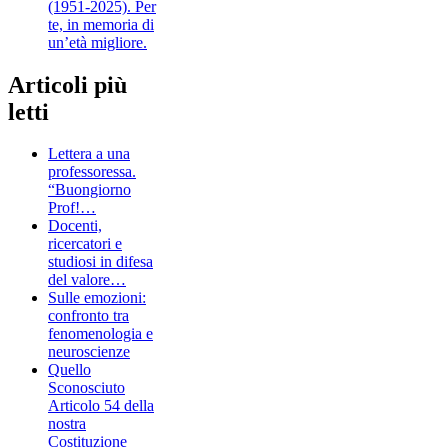
(1951-2025). Per
te, in memoria di
un’età migliore.
Articoli più
letti
Lettera a una
professoressa.
“Buongiorno
Prof!…
Docenti,
ricercatori e
studiosi in difesa
del valore…
Sulle emozioni:
confronto tra
fenomenologia e
neuroscienze
Quello
Sconosciuto
Articolo 54 della
nostra
Costituzione