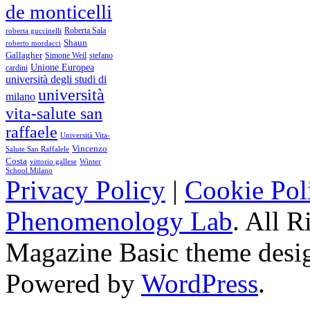
de monticelli
Roberta Sala
roberta guccinelli
Shaun
roberto mordacci
Gallagher
Simone Weil
stefano
Unione Europea
cardini
università degli studi di
università
milano
vita-salute san
raffaele
Università Vita-
Vincenzo
Salute San Raffalele
Costa
vittorio gallese
Winter
School Milano
Privacy Policy
|
Cookie Pol
Phenomenology Lab
. All R
Magazine Basic
theme desi
Powered by
WordPress
.