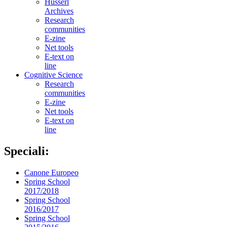
Husserl
Archives
Research
communities
E-zine
Net tools
E-text on
line
Cognitive Science
Research
communities
E-zine
Net tools
E-text on
line
Speciali:
Canone Europeo
Spring School
2017/2018
Spring School
2016/2017
Spring School