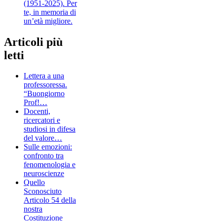
(1951-2025). Per
te, in memoria di
un’età migliore.
Articoli più
letti
Lettera a una
professoressa.
“Buongiorno
Prof!…
Docenti,
ricercatori e
studiosi in difesa
del valore…
Sulle emozioni:
confronto tra
fenomenologia e
neuroscienze
Quello
Sconosciuto
Articolo 54 della
nostra
Costituzione