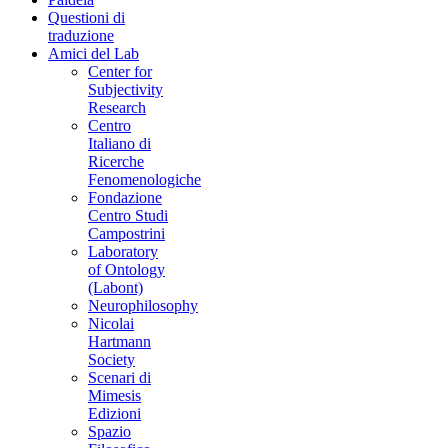
Questioni di
traduzione
Amici del Lab
Center for
Subjectivity
Research
Centro
Italiano di
Ricerche
Fenomenologiche
Fondazione
Centro Studi
Campostrini
Laboratory
of Ontology
(Labont)
Neurophilosophy
Nicolai
Hartmann
Society
Scenari di
Mimesis
Edizioni
Spazio