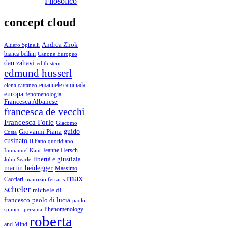
Filosofico
concept cloud
Andrea Zhok
Altiero Spinelli
bianca bellini
Canone Europeo
dan zahavi
edith stein
edmund husserl
emanuele caminada
elena cattaneo
europa
fenomenologia
Francesca Albanese
francesca de vecchi
Francesca Forle
Giacomo
guido
Giovanni Piana
Costa
cusinato
Il Fatto quotidiano
Immanuel Kant
Jeanne Hersch
libertà e giustizia
John Searle
martin heidegger
Massimo
max
Cacciari
maurizio ferraris
scheler
michele di
francesco
paolo di lucia
paolo
Phenomenology
spinicci
persona
roberta
and Mind