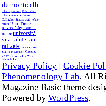
de monticelli
Roberta Sala
roberta guccinelli
Shaun
roberto mordacci
Gallagher
Simone Weil
stefano
Unione Europea
cardini
università degli studi di
università
milano
vita-salute san
raffaele
Università Vita-
Vincenzo
Salute San Raffalele
Costa
vittorio gallese
Winter
School Milano
Privacy Policy
|
Cookie Pol
Phenomenology Lab
. All R
Magazine Basic
theme desi
Powered by
WordPress
.