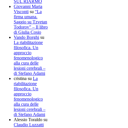
SUL RIARMO
Giovanni Maria
Visconti
su
“La
firma umana.
Saggio su Tzvetan
Todorov” – Il libro
di Giulia Cosio
Vando Borghi
su
La riabilitazione
filosofica. Un
approccio
fenomenologico
alla cura delle
lesioni cerebrali –
di Stefano Adami
cristina
su
La
riabilitazione
filosofica. Un
approccio
fenomenologico
alla cura delle
lesioni cerebrali –
di Stefano Adami
Alessio Toraldo
su
Claudio Luzzatti