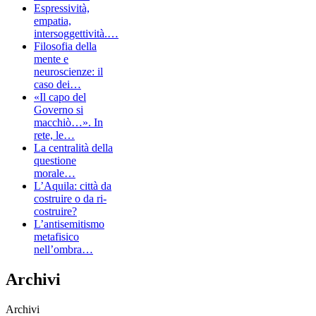
Espressività,
empatia,
intersoggettività.…
Filosofia della
mente e
neuroscienze: il
caso dei…
«Il capo del
Governo si
macchiò…». In
rete, le…
La centralità della
questione
morale…
L’Aquila: città da
costruire o da ri-
costruire?
L’antisemitismo
metafisico
nell’ombra…
Archivi
Archivi