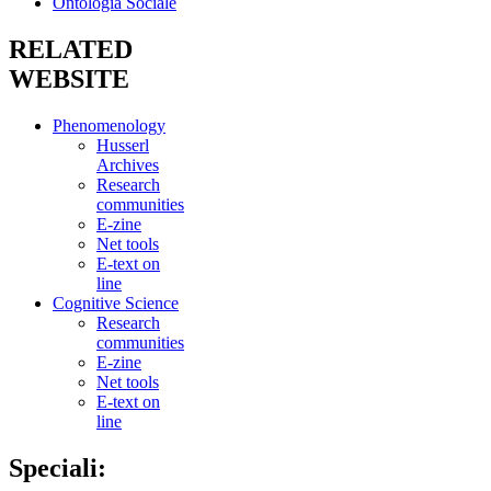
Ontologia Sociale
RELATED
WEBSITE
Phenomenology
Husserl
Archives
Research
communities
E-zine
Net tools
E-text on
line
Cognitive Science
Research
communities
E-zine
Net tools
E-text on
line
Speciali: