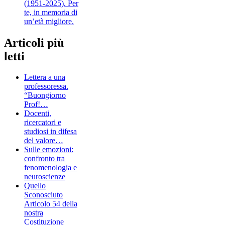
(1951-2025). Per
te, in memoria di
un’età migliore.
Articoli più
letti
Lettera a una
professoressa.
“Buongiorno
Prof!…
Docenti,
ricercatori e
studiosi in difesa
del valore…
Sulle emozioni:
confronto tra
fenomenologia e
neuroscienze
Quello
Sconosciuto
Articolo 54 della
nostra
Costituzione