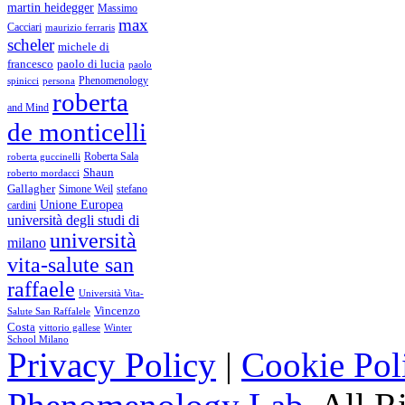
martin heidegger
Massimo
max
Cacciari
maurizio ferraris
scheler
michele di
francesco
paolo di lucia
paolo
Phenomenology
spinicci
persona
roberta
and Mind
de monticelli
Roberta Sala
roberta guccinelli
Shaun
roberto mordacci
Gallagher
Simone Weil
stefano
Unione Europea
cardini
università degli studi di
università
milano
vita-salute san
raffaele
Università Vita-
Vincenzo
Salute San Raffalele
Costa
vittorio gallese
Winter
School Milano
Privacy Policy
|
Cookie Pol