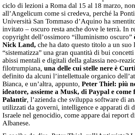
ciclo di lezioni a Roma dal 15 al 18 marzo, no
all’Angelicum come si credeva, perché la Ponti
Università San Tommaso d’Aquino ha smentito
invitato – oscuro resta anche dove le terrà. In re
copyright dell’ossimoro “illuminismo oscuro”
Nick Land,
che ha dato questo titolo a un suo l
“sistematizza” una gran quantità di bui concetti
abissi mentali e digitali della galassia neo-reazi
filotrumpiana,
una delle cui stelle nere è Curt
definito da alcuni l’intellettuale organico dell’a
Bianca, e un’altra, appunto,
Peter Thiel: più 
ideatore, assieme a Musk, di Paypal e come 
Palantir
, l’azienda che sviluppa software di ana
utilizzati da governi, intelligence e apparati di d
Israele nel genocidio, come appare dai report d
Albanese.