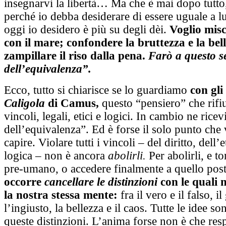
insegnarvi la libertà… Ma che è mai dopo tutto
perché io debba desiderare di essere uguale a l
oggi io desidero è più su degli dèi.
Voglio misch
con il mare; confondere la bruttezza e la bell
zampillare il riso dalla pena.
Farò a questo s
dell’equivalenza”.
Ecco, tutto si chiarisce se lo guardiamo
con gli
Caligola
di Camus,
questo “pensiero” che rifiu
vincoli, legali, etici e logici. In cambio ne ric
dell’equivalenza”. Ed è forse il solo punto che 
capire. Violare tutti i vincoli – del diritto, dell’e
logica – non è ancora
abolirli.
Per abolirli, e to
pre-umano, o accedere finalmente a quello po
occorre
cancellare le distinzioni
con le quali 
la nostra stessa mente:
fra il vero e il falso, il
l’ingiusto, la bellezza e il caos. Tutte le idee son
queste distinzioni. L’anima forse non è che res