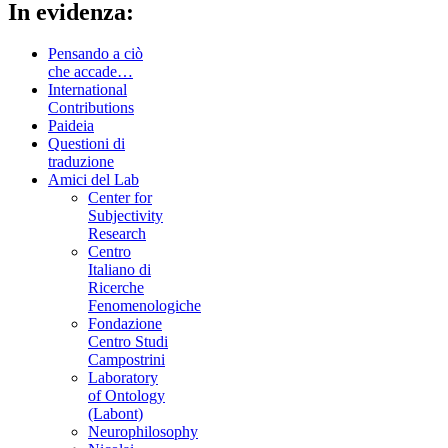
In evidenza:
Pensando a ciò
che accade…
International
Contributions
Paideia
Questioni di
traduzione
Amici del Lab
Center for
Subjectivity
Research
Centro
Italiano di
Ricerche
Fenomenologiche
Fondazione
Centro Studi
Campostrini
Laboratory
of Ontology
(Labont)
Neurophilosophy