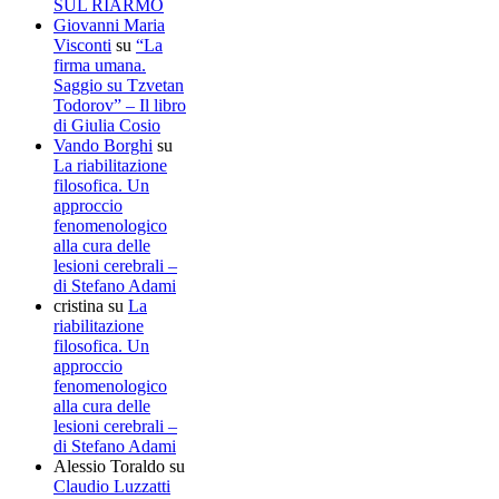
SUL RIARMO
Giovanni Maria
Visconti
su
“La
firma umana.
Saggio su Tzvetan
Todorov” – Il libro
di Giulia Cosio
Vando Borghi
su
La riabilitazione
filosofica. Un
approccio
fenomenologico
alla cura delle
lesioni cerebrali –
di Stefano Adami
cristina
su
La
riabilitazione
filosofica. Un
approccio
fenomenologico
alla cura delle
lesioni cerebrali –
di Stefano Adami
Alessio Toraldo
su
Claudio Luzzatti