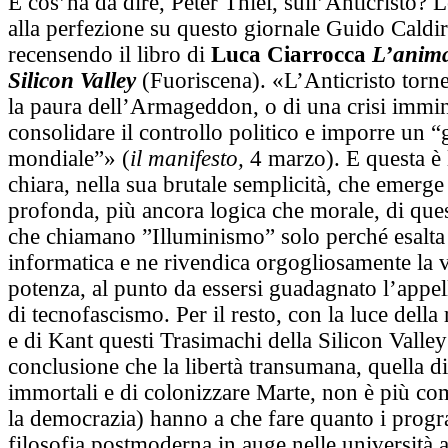
E cos’ha da dire, Peter Thiel, sull’Anticristo? 
alla perfezione su questo giornale Guido Caldi
recensendo il libro di
Luca Ciarrocca
L’anima
Silicon Valley
(Fuoriscena). «L’Anticristo torn
la paura dell’Armageddon, o di una crisi immin
consolidare il controllo politico e imporre un 
mondiale”» (
il manifesto,
4 marzo). E questa è 
chiara, nella sua brutale semplicità, che emerge
profonda, più ancora logica che morale, di qu
che chiamano ”Illuminismo” solo perché esalta 
informatica e ne rivendica orgogliosamente la 
potenza, al punto da essersi guadagnato l’appel
di tecnofascismo. Per il resto, con la luce della
e di Kant questi Trasimachi della Silicon Valley 
conclusione che la libertà transumana, quella d
immortali e di colonizzare Marte, non è più co
la democrazia) hanno a che fare quanto i prog
filosofia postmoderna in auge nelle università