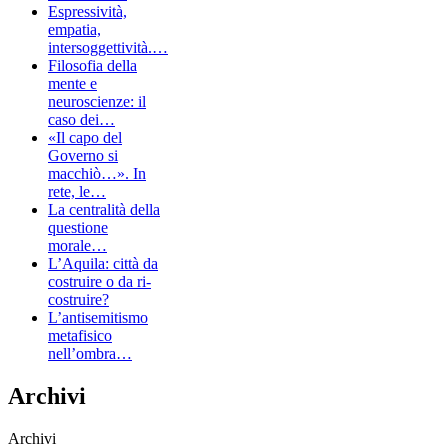
Espressività,
empatia,
intersoggettività.…
Filosofia della
mente e
neuroscienze: il
caso dei…
«Il capo del
Governo si
macchiò…». In
rete, le…
La centralità della
questione
morale…
L’Aquila: città da
costruire o da ri-
costruire?
L’antisemitismo
metafisico
nell’ombra…
Archivi
Archivi