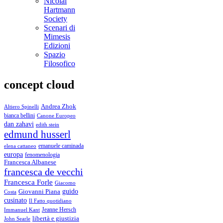
Nicolai
Hartmann
Society
Scenari di
Mimesis
Edizioni
Spazio
Filosofico
concept cloud
Andrea Zhok
Altiero Spinelli
bianca bellini
Canone Europeo
dan zahavi
edith stein
edmund husserl
emanuele caminada
elena cattaneo
europa
fenomenologia
Francesca Albanese
francesca de vecchi
Francesca Forle
Giacomo
guido
Giovanni Piana
Costa
cusinato
Il Fatto quotidiano
Immanuel Kant
Jeanne Hersch
libertà e giustizia
John Searle