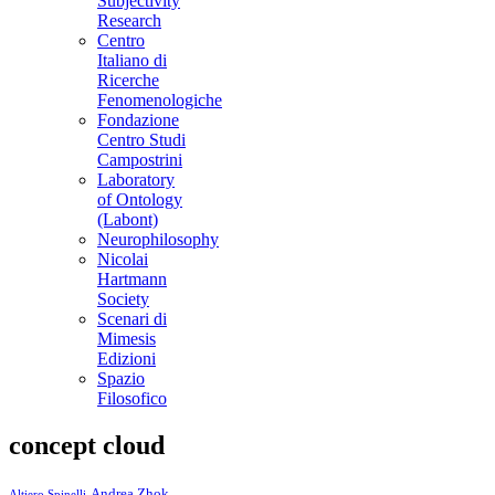
Subjectivity
Research
Centro
Italiano di
Ricerche
Fenomenologiche
Fondazione
Centro Studi
Campostrini
Laboratory
of Ontology
(Labont)
Neurophilosophy
Nicolai
Hartmann
Society
Scenari di
Mimesis
Edizioni
Spazio
Filosofico
concept cloud
Andrea Zhok
Altiero Spinelli