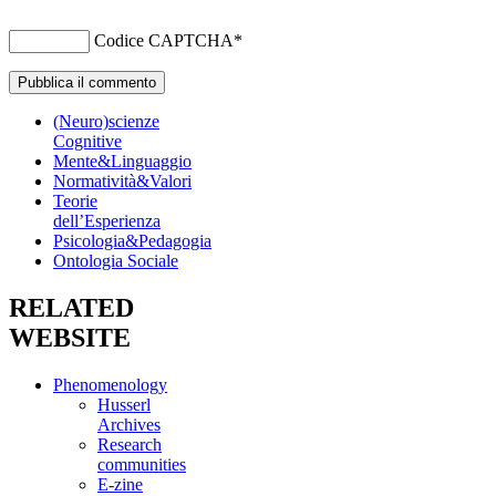
Codice CAPTCHA
*
(Neuro)scienze
Cognitive
Mente&Linguaggio
Normatività&Valori
Teorie
dell’Esperienza
Psicologia&Pedagogia
Ontologia Sociale
RELATED
WEBSITE
Phenomenology
Husserl
Archives
Research
communities
E-zine