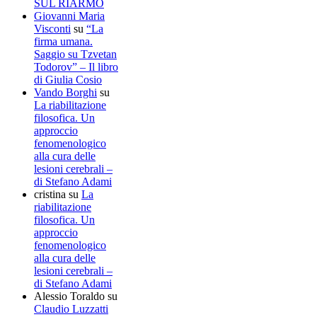
SUL RIARMO
Giovanni Maria
Visconti
su
“La
firma umana.
Saggio su Tzvetan
Todorov” – Il libro
di Giulia Cosio
Vando Borghi
su
La riabilitazione
filosofica. Un
approccio
fenomenologico
alla cura delle
lesioni cerebrali –
di Stefano Adami
cristina
su
La
riabilitazione
filosofica. Un
approccio
fenomenologico
alla cura delle
lesioni cerebrali –
di Stefano Adami
Alessio Toraldo
su
Claudio Luzzatti