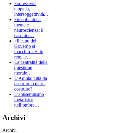
Espressività,
empatia,
intersoggettività.…
Filosofia della
mente e
neuroscienze: il
caso dei…
«Il capo del
Governo si
macchiò…». In
rete, le…
La centralità della
questione
morale…
L’Aquila: città da
costruire o da ri-
costruire?
L’antisemitismo
metafisico
nell’ombra…
Archivi
Archivi