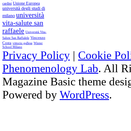
Unione Europea
cardini
università degli studi di
università
milano
vita-salute san
raffaele
Università Vita-
Vincenzo
Salute San Raffalele
Costa
vittorio gallese
Winter
School Milano
Privacy Policy
|
Cookie Pol
Phenomenology Lab
. All R
Magazine Basic
theme desi
Powered by
WordPress
.