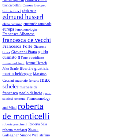
bianca bellini
Canone Europeo
dan zahavi
edith stein
edmund husserl
emanuele caminada
elena cattaneo
europa
fenomenologia
Francesca Albanese
francesca de vecchi
Francesca Forle
Giacomo
guido
Giovanni Piana
Costa
cusinato
Il Fatto quotidiano
Immanuel Kant
Jeanne Hersch
libertà e giustizia
John Searle
martin heidegger
Massimo
max
Cacciari
maurizio ferraris
scheler
michele di
francesco
paolo di lucia
paolo
Phenomenology
spinicci
persona
roberta
and Mind
de monticelli
Roberta Sala
roberta guccinelli
Shaun
roberto mordacci
Gallagher
Simone Weil
stefano