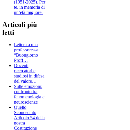
(1951-2025). Per
te, in memoria di
un’età migliore.
Articoli più
letti
Lettera a una
professoressa.
“Buongiorno
Prof!…
Docenti,
ricercatori e
studiosi in difesa
del valore…
Sulle emozioni:
confronto tra
fenomenologia e
neuroscienze
Quello
Sconosciuto
Articolo 54 della
nostra
Costituzione