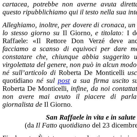
cartacea, potrebbe non averne avuta dirett
questo ripubblichiamo qui il testo nella sua int
Alleghiamo, inoltre, per dovere di cronaca, un 
lo stesso giorno su
Il Giorno
, e titolato:
I d
Raffaele: «Il Rettore Don Verzé deve an
facciamo a scanso di equivoci per dare mo
constatare che, chiunque abbia suggerito u
virgolettata del genere, non può in alcun modo
né sull’articolo di
Roberta De Monticelli
usc
quotidiano
né sul
post
a sua firma uscito s
Roberta De Monticelli
, infine, da noi contatta
non avere mai avuto il piacere di parl
giornalista de
Il Giorno
.
San Raffaele in vita e in salute
(da
Il Fatto quotidiano
del 23 dicembr