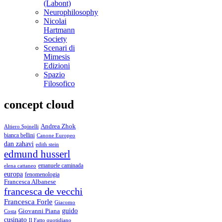
(Labont)
Neurophilosophy
Nicolai
Hartmann
Society
Scenari di
Mimesis
Edizioni
Spazio
Filosofico
concept cloud
Andrea Zhok
Altiero Spinelli
bianca bellini
Canone Europeo
dan zahavi
edith stein
edmund husserl
emanuele caminada
elena cattaneo
europa
fenomenologia
Francesca Albanese
francesca de vecchi
Francesca Forle
Giacomo
guido
Giovanni Piana
Costa
cusinato
Il Fatto quotidiano