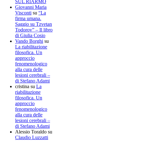
SUL RIARMO
Giovanni Maria
Visconti
su
“La
firma umana.
Saggio su Tzvetan
Todorov” – Il libro
di Giulia Cosio
Vando Borghi
su
La riabilitazione
filosofica. Un
approccio
fenomenologico
alla cura delle
lesioni cerebrali –
di Stefano Adami
cristina
su
La
riabilitazione
filosofica. Un
approccio
fenomenologico
alla cura delle
lesioni cerebrali –
di Stefano Adami
Alessio Toraldo
su
Claudio Luzzatti