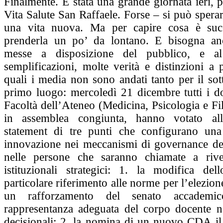
Finalmente. È stata una grande giornata ieri, p
Vita Salute San Raffaele. Forse – si può sperarl
una vita nuova. Ma per capire cosa è suc
prenderla un po’ da lontano. E bisogna an
messe a disposizione del pubblico, e al
semplificazioni, molte verità e distinzioni a 
quali i media non sono andati tanto per il sotti
primo luogo: mercoledì 21 dicembre tutti i do
Facoltà dell’Ateneo (Medicina, Psicologia e Filo
in assemblea congiunta, hanno votato all
statement di tre punti che configurano una
innovazione nei meccanismi di governance dell
nelle persone che saranno chiamate a rives
istituzionali strategici: 1. la modifica del
particolare riferimento alle norme per l’elezion
un rafforzamento del senato accadem
rappresentanza adeguata del corpo docente n
decisionali; 2. la nomina di un nuovo CDA il 