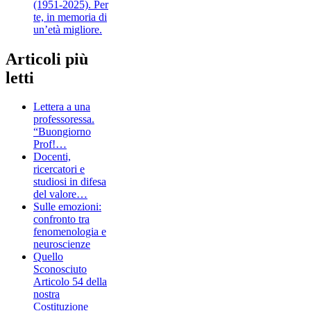
(1951-2025). Per
te, in memoria di
un’età migliore.
Articoli più
letti
Lettera a una
professoressa.
“Buongiorno
Prof!…
Docenti,
ricercatori e
studiosi in difesa
del valore…
Sulle emozioni:
confronto tra
fenomenologia e
neuroscienze
Quello
Sconosciuto
Articolo 54 della
nostra
Costituzione