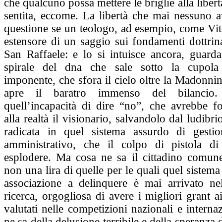
che qualcuno possa mettere le briglie alla libertà
sentita, eccome. La libertà che mai nessuno 
questione se un teologo, ad esempio, come Vi
estensore di un saggio sui fondamenti dottrina
San Raffaele: e lo si intuisce ancora, guard
spirale del dna che sale sotto la cupola
imponente, che sfora il cielo oltre la Madonn
apre il baratro immenso del bilancio
quell’incapacità di dire “no”, che avrebbe fo
alla realtà il visionario, salvandolo dal ludibr
radicata in quel sistema assurdo di gestio
amministrativo, che il colpo di pistola di
esplodere. Ma cosa ne sa il cittadino comune
non una lira di quelle per le quali quel sistema
associazione a delinquere è mai arrivato nel
ricerca, orgogliosa di avere i migliori grant ai
valutati nelle competizioni nazionali e interna
ne sa della delusione terribile e della speranza d