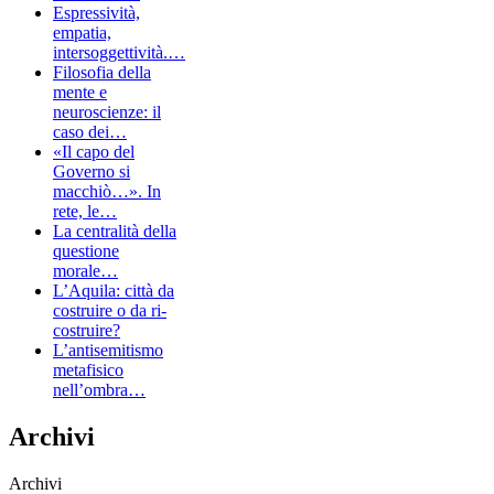
Espressività,
empatia,
intersoggettività.…
Filosofia della
mente e
neuroscienze: il
caso dei…
«Il capo del
Governo si
macchiò…». In
rete, le…
La centralità della
questione
morale…
L’Aquila: città da
costruire o da ri-
costruire?
L’antisemitismo
metafisico
nell’ombra…
Archivi
Archivi