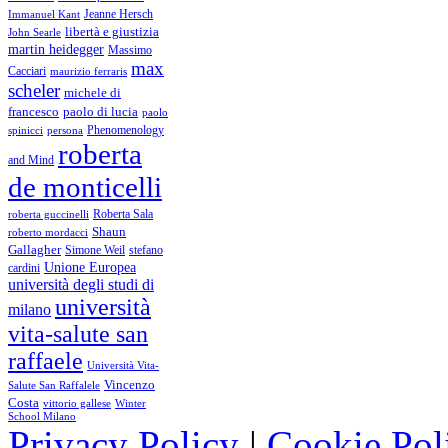
Immanuel Kant
Jeanne Hersch
libertà e giustizia
John Searle
martin heidegger
Massimo
max
Cacciari
maurizio ferraris
scheler
michele di
francesco
paolo di lucia
paolo
Phenomenology
spinicci
persona
roberta
and Mind
de monticelli
Roberta Sala
roberta guccinelli
Shaun
roberto mordacci
Gallagher
Simone Weil
stefano
Unione Europea
cardini
università degli studi di
università
milano
vita-salute san
raffaele
Università Vita-
Vincenzo
Salute San Raffalele
Costa
vittorio gallese
Winter
School Milano
Privacy Policy
|
Cookie Pol