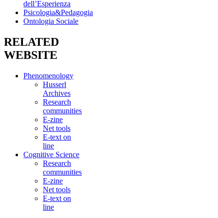
dell’Esperienza
Psicologia&Pedagogia
Ontologia Sociale
RELATED
WEBSITE
Phenomenology
Husserl
Archives
Research
communities
E-zine
Net tools
E-text on
line
Cognitive Science
Research
communities
E-zine
Net tools
E-text on
line