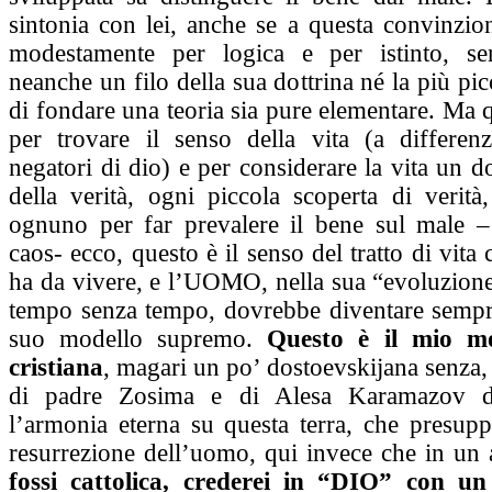
sintonia con lei, anche se a questa convinzio
modestamente per logica e per istinto, se
neanche un filo della sua dottrina né la più pic
di fondare una teoria sia pure elementare. Ma 
per trovare il senso della vita (a differenza
negatori di dio) e per considerare la vita un d
della verità, ogni piccola scoperta di verità,
ognuno per far prevalere il bene sul male –
caos- ecco, questo è il senso del tratto di vit
ha da vivere, e l’UOMO, nella sua “evoluzione”
tempo senza tempo, dovrebbe diventare sempre
suo modello supremo.
Questo è il mio mo
cristiana
, magari un po’ dostoevskijana senza, 
di padre Zosima e di Alesa Karamazov d
l’armonia eterna su questa terra, che presup
resurrezione dell’uomo, qui invece che in un 
fossi cattolica, crederei in “DIO” con u