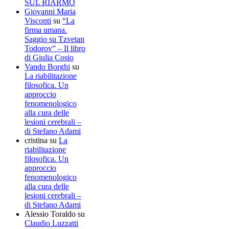
SUL RIARMO
Giovanni Maria
Visconti
su
“La
firma umana.
Saggio su Tzvetan
Todorov” – Il libro
di Giulia Cosio
Vando Borghi
su
La riabilitazione
filosofica. Un
approccio
fenomenologico
alla cura delle
lesioni cerebrali –
di Stefano Adami
cristina
su
La
riabilitazione
filosofica. Un
approccio
fenomenologico
alla cura delle
lesioni cerebrali –
di Stefano Adami
Alessio Toraldo
su
Claudio Luzzatti