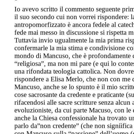
Io avevo scritto il commento seguente pri
il suo secondo cui non vorrei rispondere: l
antropomorfizzato è ancora fedele al catec
fede mai messo in discussione si rispetta m
Tuttavia invio ugualmente la mia prima ris
confermarle la mia stima e condivisione con
mondo di Mancuso, che è profondamente cr
“religiosa”, ma non mi pare (e qui lo conte
una rifondata teologia cattolica. Non dovrei
rispondere a Elisa Merlo, che non con me 
Mancuso, anche se lo spunto è il mio scritt
cose sacrosante da credente e praticante (
rifacendosi alle sacre scritture senza alcun 
evoluzioniste, da cui parte Macuso, con le q
anche la Chiesa confessionale ha trovato 
parlo da”non credente” (che non signiìfica 
con Mancuso sulla “passione” dell’uomo (e