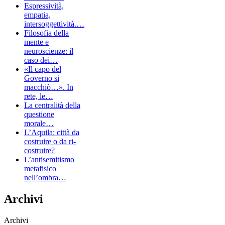
Espressività,
empatia,
intersoggettività.…
Filosofia della
mente e
neuroscienze: il
caso dei…
«Il capo del
Governo si
macchiò…». In
rete, le…
La centralità della
questione
morale…
L’Aquila: città da
costruire o da ri-
costruire?
L’antisemitismo
metafisico
nell’ombra…
Archivi
Archivi