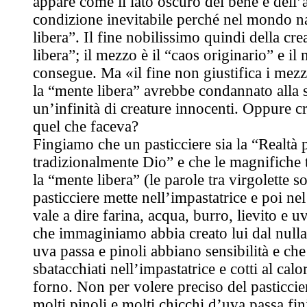
appare come il lato oscuro del bene e dell’
condizione inevitabile perché nel mondo n
libera”. Il fine nobilissimo quindi della cr
libera”; il mezzo è il “caos originario” e il
consegue. Ma «il fine non giustifica i mezz
la “mente libera” avrebbe condannato alla 
un’infinità di creature innocenti. Oppure 
quel che faceva?
Fingiamo che un pasticciere sia la “Realtà p
tradizionalmente Dio” e che le magnifiche t
la “mente libera” (le parole tra virgolette 
pasticciere mette nell’impastatrice e poi nel
vale a dire farina, acqua, burro, lievito e u
che immaginiamo abbia creato lui dal null
uva passa e pinoli abbiano sensibilità e che
sbatacchiati nell’impastatrice e cotti al cal
forno. Non per volere preciso del pasticcie
molti pinoli e molti chicchi d’uva passa fin