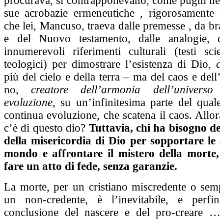
procurava, si contrapponevano, come pugni nel
sue acrobazie ermeneutiche , rigorosamente 
che lei, Mancuso, traeva dalle premesse , da br
e del Nuovo testamento, dalle analogie, da
innumerevoli riferimenti culturali (testi scie
teologici) per dimostrare l’esistenza di Dio,
più del cielo e della terra – ma del caos e del
no,
creatore dell’armonia dell’univers
evoluzione,
su un’infinitesima parte del qual
continua evoluzione, che scatena il caos. Allo
c’è di questo dio?
Tuttavia, chi ha bisogno de
della misericordia di Dio per sopportare le 
mondo e affrontare il mistero della morte
fare un atto di fede, senza garanzie.
La morte, per un cristiano miscredente o sem
un non-credente, è l’inevitabile, e perfin
conclusione del nascere e del pro-creare …