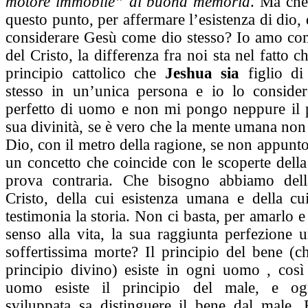
motore immobile” di buona memoria
. Ma che
questo punto, per affermare l’esistenza di dio, 
considerare Gesù come dio stesso? Io amo come
del Cristo, la differenza fra noi sta nel fatto c
principio cattolico che
Jeshua sia
figlio di
stesso in un’unica persona e io lo conside
perfetto di uomo e non mi pongo neppure il 
sua divinità, se è vero che la mente umana no
Dio, con il metro della ragione, se non appunt
un concetto che coincide con le scoperte della
prova contraria. Che bisogno abbiamo della
Cristo, della cui esistenza umana e della cui
testimonia la storia. Non ci basta, per amarlo e
senso alla vita, la sua raggiunta perfezione 
soffertissima morte? Il principio del bene (c
principio divino) esiste in ogni uomo , cos
uomo esiste il principio del male, e ogn
sviluppata sa distinguere il bene dal male.