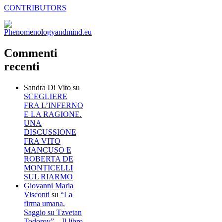
CONTRIBUTORS
Commenti
recenti
Sandra Di Vito
su
SCEGLIERE
FRA L’INFERNO
E LA RAGIONE.
UNA
DISCUSSIONE
FRA VITO
MANCUSO E
ROBERTA DE
MONTICELLI
SUL RIARMO
Giovanni Maria
Visconti
su
“La
firma umana.
Saggio su Tzvetan
Todorov” – Il libro