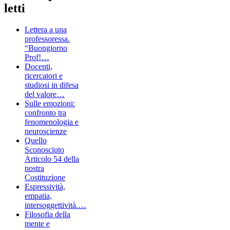
letti
Lettera a una
professoressa.
“Buongiorno
Prof!…
Docenti,
ricercatori e
studiosi in difesa
del valore…
Sulle emozioni:
confronto tra
fenomenologia e
neuroscienze
Quello
Sconosciuto
Articolo 54 della
nostra
Costituzione
Espressività,
empatia,
intersoggettività.…
Filosofia della
mente e