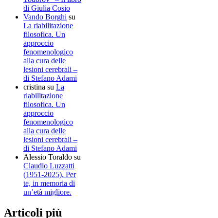
di Giulia Cosio
Vando Borghi
su
La riabilitazione
filosofica. Un
approccio
fenomenologico
alla cura delle
lesioni cerebrali –
di Stefano Adami
cristina
su
La
riabilitazione
filosofica. Un
approccio
fenomenologico
alla cura delle
lesioni cerebrali –
di Stefano Adami
Alessio Toraldo
su
Claudio Luzzatti
(1951-2025). Per
te, in memoria di
un’età migliore.
Articoli più