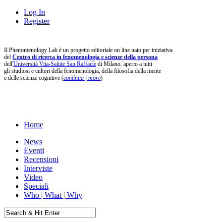
Log In
Register
Il Phenomenology Lab è un progetto editoriale on line nato per iniziativa
del
Centro di ricerca in fenomenologia e scienze della persona
dell'
Università Vita-Salute San Raffaele
di Milano, aperto a tutti
gli studiosi e cultori della fenomenologia, della filosofia della mente
e delle scienze cognitive (
continua | more
)
Home
News
Eventi
Recensioni
Interviste
Video
Speciali
Who | What | Why