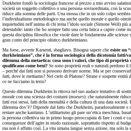
Durkheim fondò la sociologia francese al prezzo a mio avviso salatissi
società un soggetto collettivo o una persona sovraordinata, con la scusa
riduce alla somma delle parti. Una mossa che in un solo colpo sembra
l’individualismo metodologico ma anche quello morale e quello ontol
inquietudini nell’anima di chi tema l’idolo sociale (Simone Weil) più a
detestabile: tanto che ho sempre fatto una certa fatica a capire come ma
questa disciplina filosofica che vuole dare le fondamenta alle scienze s
gran conto del principio olistico durkheimiano.
Ma forse, avverte Karsenti, sbagliavo. Bisogna sapere che
esiste un 
durkheimiano”, che è la forma sociologica della dicotomia fatti/val
dilemma della metaetica: cosa sono i valori, che tipo di proprietà 
qualificano come beni?
Se sono proprietà reali o naturali perdono il
– perché dai fatti non si possono derivare norme. Ma se per conservar
fatti, dove le mettiamo? Nel cielo di Platone? Strane e sospette entità 
ce ne facciamo in terra?
Questo dilemma Durkheim lo ritrova nel suo audace tentativo di sostitu
morale con una scienza dei costumi (
moeurs
): che naturalmente riduce
fatti essi stessi, fatti della mentalità e della cultura di una data società. 
dilemma dov’è? Dipende dal fatto che Durkheim, paradossalmente e 
restare anche kantiano. L’utilitarismo gli pare un’etica meschina, basa
la persona collettiva sia in primo luogo preoccupata di fare i conti e ca
conseguenze dell’agire in modo razionale, soprattutto rispetto al budget
ma non è affatto così. La vita umana langue senza azione, ma solo la s