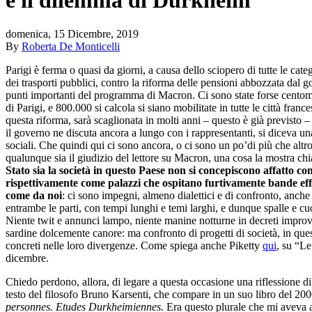
domenica, 15 Dicembre, 2019
By
Roberta De Monticelli
Parigi è ferma o quasi da giorni, a causa dello sciopero di tutte le cate
dei trasporti pubblici, contro la riforma delle pensioni abbozzata dal 
punti importanti del programma di Macron. Ci sono state forse centomi
di Parigi, e 800.000 si calcola si siano mobilitate in tutte le città franc
questa riforma, sarà scaglionata in molti anni – questo è già previsto 
il governo ne discuta ancora a lungo con i rappresentanti, si diceva una
sociali. Che quindi qui ci sono ancora, o ci sono un po’di più che altr
qualunque sia il giudizio del lettore su Macron, una cosa la mostra c
Stato sia la società in questo
P
aese non si concepiscono affatto com
rispettivamente come palazzi che ospitano furtivamente bande effi
come da noi
: ci sono impegni, almeno dialettici e di confronto, anche
entrambe le parti, con tempi lunghi e temi larghi, e dunque spalle e cuo
Niente twit e annunci lampo, niente manine notturne in decreti improv
sardine dolcemente canore: ma confronto di progetti di società, in qu
concreti nelle loro divergenze. Come spiega anche Piketty
qui
, su “L
dicembre.
Chiedo perdono, allora, di legare a questa occasione una riflessione d
testo del filosofo Bruno Karsenti, che compare in un suo libro del 20
personnes. Etudes Durkheimiennes.
Era questo plurale che mi aveva al