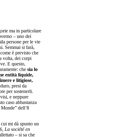
gorie ma in particolare
governo – uno dei
la persone per le vie
esi. Semmai si farà,
– come è previsto che
 volta, dei corpi
ove. E questo,
hiaramente: che
sia lo
e entità liquide,
mere e litigiose,
 duro, presi da
re per sostenerli.
visi, e neppure
esto caso abbastanza
e Monde” dell’8
i cui mi dà spunto un
06
, La société en
lettato – si sa che