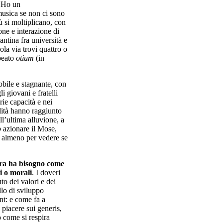
. Ho un
musica se non ci sono
ù si moltiplicano, con
ione e interazione di
antina fra università e
ola via trovi quattro o
beato
otium
(in
obile e stagnante, con
i giovani e fratelli
rie capacità e nei
ilità hanno raggiunto
ll’ultima alluvione, a
o
azionare il Mose,
 – almeno per vedere se
tura ha bisogno come
li o morali
. I doveri
o dei valori e dei
llo di sviluppo
nt: e come fa a
 piacere sui generis,
 come si respira