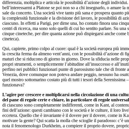
differenzia, moltiplica e articola le possibilità d’azione degli individui
bell’interessarmi a Platone se poi non so a chi insegnarlo, o amare la 
sale da concerto. Una società vive tanto più sana e prospera quanto pi
la complessità funzionale e la divisione del lavoro, le possibilità di az
ciascuno. In effetti a Parigi, per dirne una, ho contato finora una cinqu
centri di ricerca, ma sono solo quelli di cui ho sentito parlare. Su una s
cinque cineteche, per dire quanta azione può dispiegarsi anche come 
cineteca).
Qui, capirete, primo colpo al cuore: qual è la società europea più imm
la crescita ferma da almeno vent’anni, con le possibilità d’azione di figl
maturi che si riducono di giorno in giorno. Dove la sfiducia nelle prop
propri strumenti, o semplicemente l’abitudine all’insuccesso e all’inut
perfino nei pubblici funzionari punte di parossismo tale che di fronte a
Venezia, dove comunque non poteva andare peggio, nessuno ha
osat
quel mostro sottomarino costato più di tutti i tesori della Serenissima
funzionava?
L
’agire per crescere e moltiplicarsi nella circolazione di una cul
del pane di regole certe e chiare, in particolare di regole universa
di ciascuno sono completamente indifferenti, come in Kant, al contenut
fini dell’azione: questi cambiano con le società e le culture, il loro live
eccetera. Quello che è invariante è il dovere per il dovere, come in Ka
motivare la gente? Qui scatta la molla che scioglie il paradosso: c’è un
nota il fenomenologo Durkheim, a compiere il proprio dovere, proprio