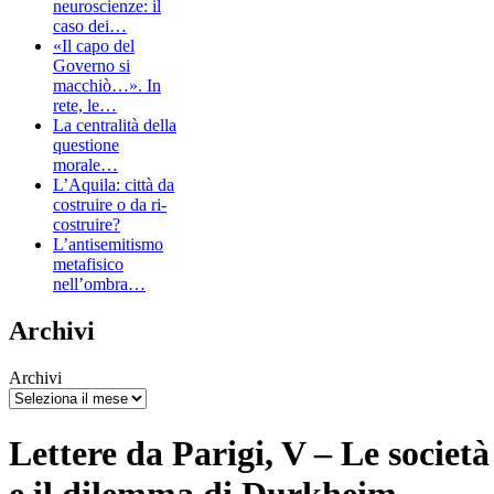
neuroscienze: il
caso dei…
«Il capo del
Governo si
macchiò…». In
rete, le…
La centralità della
questione
morale…
L’Aquila: città da
costruire o da ri-
costruire?
L’antisemitismo
metafisico
nell’ombra…
Archivi
Archivi
Lettere da Parigi, V – Le società
e il dilemma di Durkheim