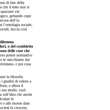
mo di fare della
 che il tutto non si
 spazzare via
ogico, gettando cupe
ncora dell’io
i l’ontologia sociale,
ociali, faccia così
“dilemma
ori, o del cosiddetto
sono delle cose che
 loro potere normativo
lo le stacchiamo dai
diventano, e poi cosa
ire la filosofia
 i giudizi di valore a
Bene, e allora il
a suo modo, vuol
ta sull’idea che anche
lcolare le
 o alle risorse date:
ocietà fa crescere,