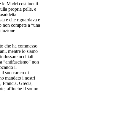
 le Madri costituenti
lla propria pelle, e
cosiddetta
ista e che riguardava e
cismo non compete a “una
tituzione
rto che ha commesso
iani, mentre lo siamo
indossare occhiali
la “antifascismo” non
ocando il
il suo carico di
mo mandato i nostri
, Francia, Grecia,
te, affinché Il sonno