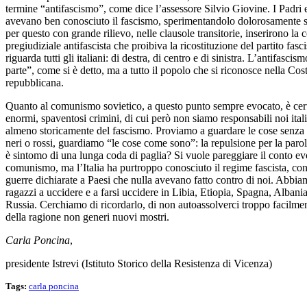
termine “antifascismo”, come dice l’assessore Silvio Giovine. I Padri e
avevano ben conosciuto il fascismo, sperimentandolo dolorosamente su
per questo con grande rilievo, nelle clausole transitorie, inserirono la 
pregiudiziale antifascista che proibiva la ricostituzione del partito fasc
riguarda tutti gli italiani: di destra, di centro e di sinistra. L’antifas
parte”, come si è detto, ma a tutto il popolo che si riconosce nella Cos
repubblicana.
Quanto al comunismo sovietico, a questo punto sempre evocato, è ce
enormi, spaventosi crimini, di cui però non siamo responsabili noi ital
almeno storicamente del fascismo. Proviamo a guardare le cose senza 
neri o rossi, guardiamo “le cose come sono”: la repulsione per la paro
è sintomo di una lunga coda di paglia? Si vuole pareggiare il conto ev
comunismo, ma l’Italia ha purtroppo conosciuto il regime fascista, con 
guerre dichiarate a Paesi che nulla avevano fatto contro di noi. Abbia
ragazzi a uccidere e a farsi uccidere in Libia, Etiopia, Spagna, Albania
Russia. Cerchiamo di ricordarlo, di non autoassolverci troppo facilmen
della ragione non generi nuovi mostri.
Carla Poncina
,
presidente Istrevi (Istituto Storico della Resistenza di Vicenza)
Tags:
carla poncina