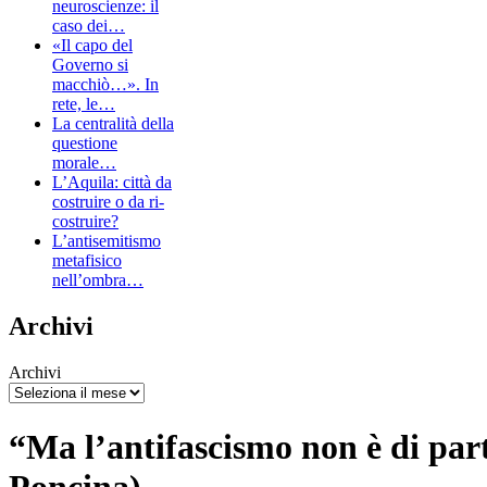
neuroscienze: il
caso dei…
«Il capo del
Governo si
macchiò…». In
rete, le…
La centralità della
questione
morale…
L’Aquila: città da
costruire o da ri-
costruire?
L’antisemitismo
metafisico
nell’ombra…
Archivi
Archivi
“Ma l’antifascismo non è di par
Poncina)