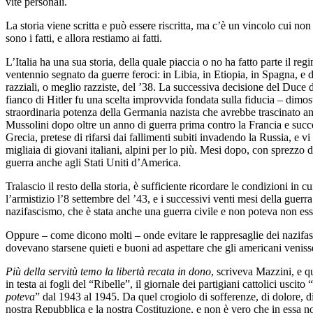
vite personali.
La storia viene scritta e può essere riscritta, ma c’è un vincolo cui no
sono i fatti, e allora restiamo ai fatti.
L’Italia ha una sua storia, della quale piaccia o no ha fatto parte il reg
ventennio segnato da guerre feroci: in Libia, in Etiopia, in Spagna, e 
razziali, o meglio razziste, del ’38. La successiva decisione del Duce d
fianco di Hitler fu una scelta improvvida fondata sulla fiducia – dimost
straordinaria potenza della Germania nazista che avrebbe trascinato anc
Mussolini dopo oltre un anno di guerra prima contro la Francia e succ
Grecia, pretese di rifarsi dai fallimenti subiti invadendo la Russia, e 
migliaia di giovani italiani, alpini per lo più. Mesi dopo, con sprezzo d
guerra anche agli Stati Uniti d’America.
Tralascio il resto della storia, è sufficiente ricordare le condizioni in cu
l’armistizio l’8 settembre del ’43, e i successivi venti mesi della guerr
nazifascismo, che è stata anche una guerra civile e non poteva non ess
Oppure – come dicono molti – onde evitare le rappresaglie dei nazifascist
dovevano starsene quieti e buoni ad aspettare che gli americani venisse
Più della servitù temo la libertà recata in dono
, scriveva Mazzini, e qu
in testa ai fogli del “Ribelle”, il giornale dei partigiani cattolici uscito “
poteva
” dal 1943 al 1945. Da quel crogiolo di sofferenze, di dolore, d
nostra Repubblica e la nostra Costituzione, e non è vero che in essa n