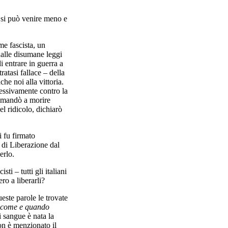
n si può venire meno e
ime fascista, un
dalle disumane leggi
i entrare in guerra a
ratasi fallace – della
he noi alla vittoria.
essivamente contro la
vi mandò a morire
el ridicolo, dichiarò
i fu firmato
a di Liberazione dal
erlo.
i – tutti gli italiani
ro a liberarli?
este parole le trovate
come e quando
i sangue è nata la
on è menzionato il