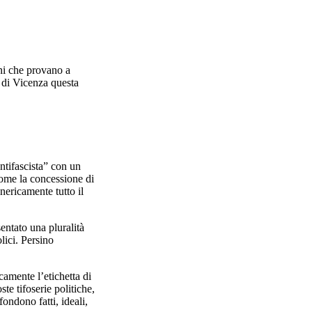
ani che provano a
e di Vicenza questa
antifascista” con un
come la concessione di
enericamente tutto il
entato una pluralità
olici. Persino
camente l’etichetta di
te tifoserie politiche,
fondono fatti, ideali,