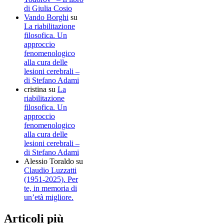
di Giulia Cosio
Vando Borghi
su
La riabilitazione
filosofica. Un
approccio
fenomenologico
alla cura delle
lesioni cerebrali –
di Stefano Adami
cristina
su
La
riabilitazione
filosofica. Un
approccio
fenomenologico
alla cura delle
lesioni cerebrali –
di Stefano Adami
Alessio Toraldo
su
Claudio Luzzatti
(1951-2025). Per
te, in memoria di
un’età migliore.
Articoli più