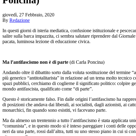
giovedì, 27 Febbraio, 2020
By
Redazione
In questi giorni di isteria mediatica, confusione istituzionale e pescec
salire sulla barca impazzita, ci sembra salutare riprendere dal Giornal
pacata, luminosa lezione di educazione civica.
Ma l’antifascismo non è di parte
(di Carla Poncina)
Andando oltre il dibattito sorto dalla voluta sostituzione del termine “
più generico “antitotalitarista” in relazione ad un tema molto tecnico 
spazi pubblici, cerchiamo di coglierne il significato politico: colpire g
mondo antifascista, qualificato come “di parte”.
Questo è storicamente falso. Fin dalle origini l’antifascismo ha rappres
di posizioni che andava dai liberali, ai socialisti, dagli azionisti, ai catt
monarchici, fin quando sono esistiti, vi facevano parte.
Ma da almeno un trentennio a tutto l’antifascismo è stata applicata uni
“comunista”, e in questo modo si è inteso pareggiare i conti delle oppos
neri da una parte, rossi dall’altra, tutti su uno stesso piano in cui si con