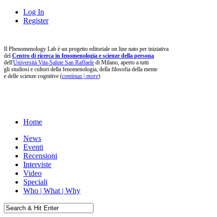
Log In
Register
Il Phenomenology Lab è un progetto editoriale on line nato per iniziativa
del
Centro di ricerca in fenomenologia e scienze della persona
dell'
Università Vita-Salute San Raffaele
di Milano, aperto a tutti
gli studiosi e cultori della fenomenologia, della filosofia della mente
e delle scienze cognitive (
continua | more
)
Home
News
Eventi
Recensioni
Interviste
Video
Speciali
Who | What | Why