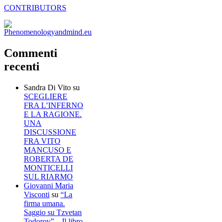
CONTRIBUTORS
Commenti
recenti
Sandra Di Vito
su
SCEGLIERE
FRA L’INFERNO
E LA RAGIONE.
UNA
DISCUSSIONE
FRA VITO
MANCUSO E
ROBERTA DE
MONTICELLI
SUL RIARMO
Giovanni Maria
Visconti
su
“La
firma umana.
Saggio su Tzvetan
Todorov” – Il libro