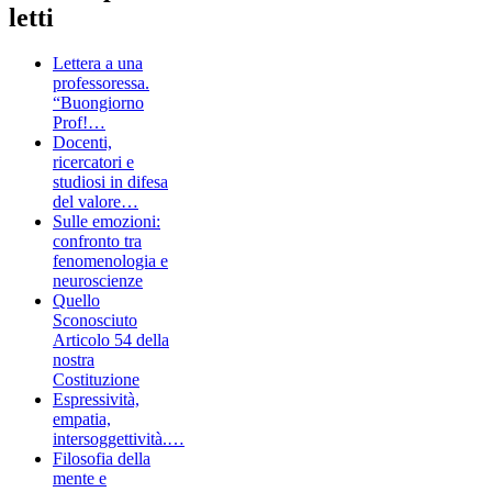
letti
Lettera a una
professoressa.
“Buongiorno
Prof!…
Docenti,
ricercatori e
studiosi in difesa
del valore…
Sulle emozioni:
confronto tra
fenomenologia e
neuroscienze
Quello
Sconosciuto
Articolo 54 della
nostra
Costituzione
Espressività,
empatia,
intersoggettività.…
Filosofia della
mente e