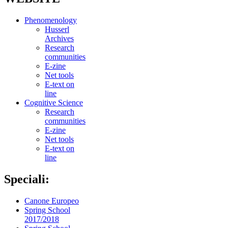
Phenomenology
Husserl
Archives
Research
communities
E-zine
Net tools
E-text on
line
Cognitive Science
Research
communities
E-zine
Net tools
E-text on
line
Speciali:
Canone Europeo
Spring School
2017/2018