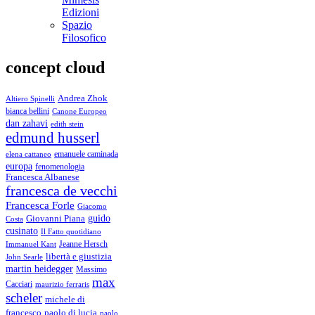
Edizioni
Spazio
Filosofico
concept cloud
Andrea Zhok
Altiero Spinelli
bianca bellini
Canone Europeo
dan zahavi
edith stein
edmund husserl
emanuele caminada
elena cattaneo
europa
fenomenologia
Francesca Albanese
francesca de vecchi
Francesca Forle
Giacomo
guido
Giovanni Piana
Costa
cusinato
Il Fatto quotidiano
Immanuel Kant
Jeanne Hersch
libertà e giustizia
John Searle
martin heidegger
Massimo
max
Cacciari
maurizio ferraris
scheler
michele di
francesco
paolo di lucia
paolo