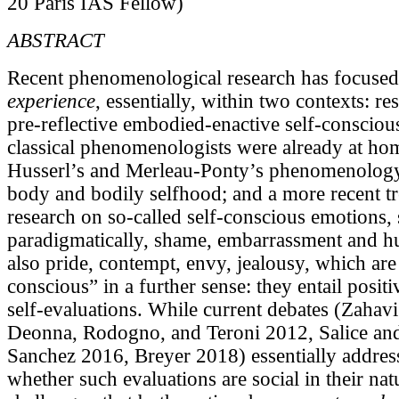
20 Paris IAS Fellow)
ABSTRACT
Recent phenomenological research has focused 
experience
, essentially, within two contexts: re
pre-reflective embodied-enactive self-consciou
classical phenomenologists were already at hom
Husserl’s and Merleau-Ponty’s phenomenology 
body and bodily selfhood; and a more recent t
research on so-called self-conscious emotions, 
paradigmatically, shame, embarrassment and hu
also pride, contempt, envy, jealousy, which are 
conscious” in a further sense: they entail positi
self-evaluations. While current debates (Zahav
Deonna, Rodogno, and Teroni 2012, Salice an
Sanchez 2016, Breyer 2018) essentially addres
whether such evaluations are social in their natu