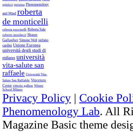
Phenomenology
spinicci
persona
roberta
and Mind
de monticelli
Roberta Sala
roberta guccinelli
Shaun
roberto mordacci
Gallagher
Simone Weil
stefano
Unione Europea
cardini
università degli studi di
università
milano
vita-salute san
raffaele
Università Vita-
Vincenzo
Salute San Raffalele
Costa
vittorio gallese
Winter
School Milano
Privacy Policy
|
Cookie Pol
Phenomenology Lab
. All R
Magazine Basic
theme desi