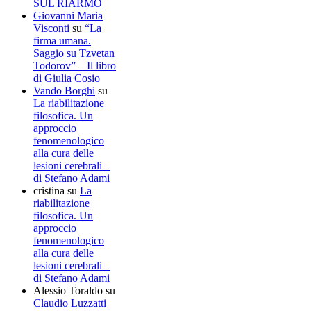
SUL RIARMO
Giovanni Maria
Visconti
su
“La
firma umana.
Saggio su Tzvetan
Todorov” – Il libro
di Giulia Cosio
Vando Borghi
su
La riabilitazione
filosofica. Un
approccio
fenomenologico
alla cura delle
lesioni cerebrali –
di Stefano Adami
cristina
su
La
riabilitazione
filosofica. Un
approccio
fenomenologico
alla cura delle
lesioni cerebrali –
di Stefano Adami
Alessio Toraldo
su
Claudio Luzzatti