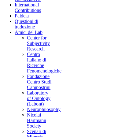
International
Contributions
Paideia
Questioni di
traduzione
Amici del Lab
Center for
Subjectivity
Research
Centro
Italiano di
Ricerche
Fenomenologiche
Fondazione
Centro Studi
Campostrini
Laboratory
of Ontology
(Labont)
Neurophilosophy
Nicolai
Hartmann
Society
Scenari di
Mimesis