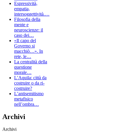
Espressività,
empatia,
intersoggettività.…
Filosofia della
mente e
neuroscienze: il
caso dei…
«Il capo del
Governo si
macchiò…». In
rete, le…
La centralità della
questione
morale…
L’Aquila: città da
costruire o da ri-
costruire?
L’antisemitismo
metafisico
nell’ombra…
Archivi
Archivi