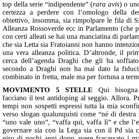
top della serie “indipendente” (
rara avis
) o un
certezza a perdere con l’omologo della des
obiettivo, insomma, sia rimpolpare le fila di Si
Alleanza Rossoverde ecc in Parlamento (che 
con certi alleati se hai una manciatina di parla
che sia Letta sia Fratoianni non hanno intenzion
una vera alleanza politica. D’altronde, il pr
cerca dell’agenda Draghi che gli ha soffiato
secondo a Draghi non ha mai dato la fiduci
combinato in fretta, male ma per fortuna a term
MOVIMENTO 5 STELLE
Qui bisogna 
facciano il test antidoping al seggio. Allora. 
tempi non sospetti espressi tutta la mia sconfi
verso slogan qualunquisti come “né di destra n
“uno vale uno”, “vaffa qui, vaffa lì” e che l’es
governare sia con la Lega sia con il Pd sia 
giro di pochi anni dopo avere fracassato i ma