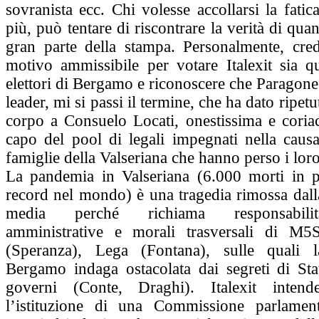
sovranista ecc. Chi volesse accollarsi la fatic
più, può tentare di riscontrare la verità di qua
gran parte della stampa. Personalmente, cre
motivo ammissibile per votare Italexit sia qu
elettori di Bergamo e riconoscere che Paragone 
leader, mi si passi il termine, che ha dato ripe
corpo a Consuelo Locati, onestissima e coria
capo del pool di legali impegnati nella causa
famiglie della Valseriana che hanno perso i loro
La pandemia in Valseriana (6.000 morti in 
record nel mondo) è una tragedia rimossa dalla
media perché richiama responsabilit
amministrative e morali trasversali di M5
(Speranza), Lega (Fontana), sulle quali 
Bergamo indaga ostacolata dai segreti di Sta
governi (Conte, Draghi). Italexit intend
l’istituzione di una Commissione parlament