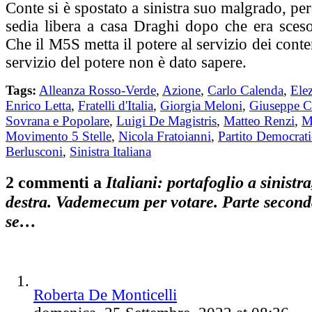
Conte si è spostato a sinistra suo malgrado, per
sedia libera a casa Draghi dopo che era sceso
Che il M5S metta il potere al servizio dei conte
servizio del potere non è dato sapere.
Tags:
Alleanza Rosso-Verde
,
Azione
,
Carlo Calenda
,
Ele
Enrico Letta
,
Fratelli d'Italia
,
Giorgia Meloni
,
Giuseppe C
Sovrana e Popolare
,
Luigi De Magistris
,
Matteo Renzi
,
M
Movimento 5 Stelle
,
Nicola Fratoianni
,
Partito Democrat
Berlusconi
,
Sinistra Italiana
2 commenti a
Italiani: portafoglio a sinistr
destra. Vademecum per votare. Parte seconda:
se…
Roberta De Monticelli