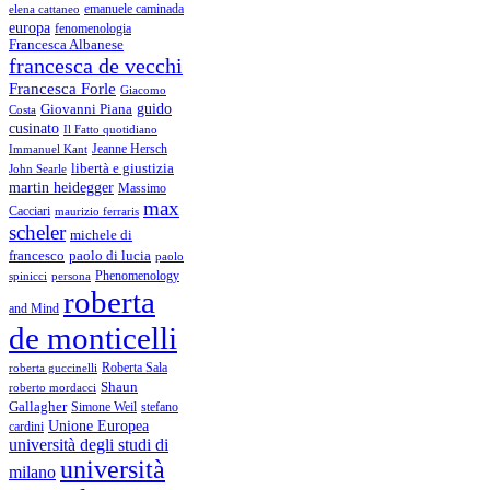
emanuele caminada
elena cattaneo
europa
fenomenologia
Francesca Albanese
francesca de vecchi
Francesca Forle
Giacomo
guido
Giovanni Piana
Costa
cusinato
Il Fatto quotidiano
Immanuel Kant
Jeanne Hersch
libertà e giustizia
John Searle
martin heidegger
Massimo
max
Cacciari
maurizio ferraris
scheler
michele di
francesco
paolo di lucia
paolo
Phenomenology
spinicci
persona
roberta
and Mind
de monticelli
Roberta Sala
roberta guccinelli
Shaun
roberto mordacci
Gallagher
Simone Weil
stefano
Unione Europea
cardini
università degli studi di
università
milano