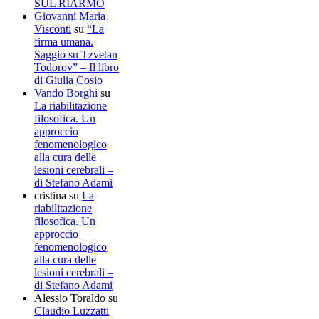
SUL RIARMO
Giovanni Maria
Visconti
su
“La
firma umana.
Saggio su Tzvetan
Todorov” – Il libro
di Giulia Cosio
Vando Borghi
su
La riabilitazione
filosofica. Un
approccio
fenomenologico
alla cura delle
lesioni cerebrali –
di Stefano Adami
cristina
su
La
riabilitazione
filosofica. Un
approccio
fenomenologico
alla cura delle
lesioni cerebrali –
di Stefano Adami
Alessio Toraldo
su
Claudio Luzzatti