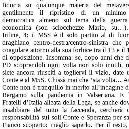
fiducia su qualunque materia del metaver
gentilmente il ripristino di un minimo 
democratica almeno sul tema della guerra 
economica (son sciocchezze Mario, su…). 
Infine, 4: il M5S è il solo partito al di fuo
draghiano centro-destra/centro-sinistra che 
coagulare attorno alla sua forbice tra il 13 e il
di opposizione. Insomma: se, dopo anni che dat
PD scoprendoli ogni volta non solo inutili, 
siete ancora riusciti a togliervi il vizio, date
Conte e al M5S. Chissà mai che ‘sta volta… At
Conte non è tranquillo in merito all’indagine d
Bergamo sulla pandemia in Valseriana. E l
Fratelli d’Italia alleata della Lega, se anche do
insabbiare del tutto la faccenda, cercherà d
responsabilità sui soli Conte e Speranza per s
Fianco scoperto: meglio saperlo. Per il resto,