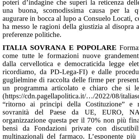
poteri d’indagine che superi la reticenza delle
una buona, scomodissima causa per la q
augurare in bocca al lupo a Consuelo Locati, 
ha messo le ragioni della giustizia al disopra 
preferenze politiche.
ITALIA SOVRANA E POPOLARE
Formaz
come tutte le formazioni nuove grandemente
dalla cervellotica e democraticida legge elet
ricordiamo, da PD-Lega-FI) e dalle procedu
guglielmine di raccolta delle firme per presenta
un programma articolato e chiaro che si le
(https://cdn.pagellapolitica.it/…/2022/08/italia
“ritorno ai principi della Costituzione” e 
sovranità del Paese da UE, EURO, 
organizzazione questa per il 70% non più fina
bensì da Fondazioni private con discutibil
multinazionali del farmaco. L’esponente pi