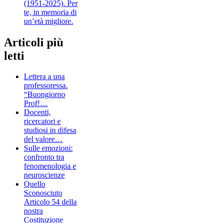
(1951-2025). Per
te, in memoria di
un’età migliore.
Articoli più
letti
Lettera a una
professoressa.
“Buongiorno
Prof!…
Docenti,
ricercatori e
studiosi in difesa
del valore…
Sulle emozioni:
confronto tra
fenomenologia e
neuroscienze
Quello
Sconosciuto
Articolo 54 della
nostra
Costituzione