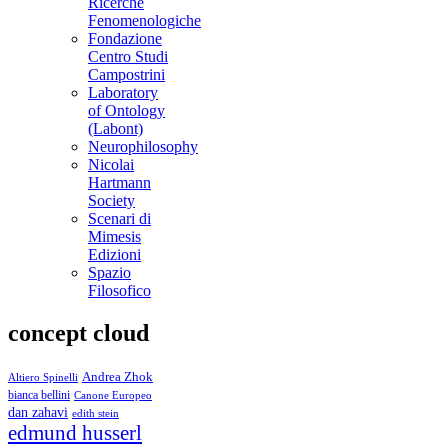
Ricerche
Fenomenologiche
Fondazione
Centro Studi
Campostrini
Laboratory
of Ontology
(Labont)
Neurophilosophy
Nicolai
Hartmann
Society
Scenari di
Mimesis
Edizioni
Spazio
Filosofico
concept cloud
Andrea Zhok
Altiero Spinelli
bianca bellini
Canone Europeo
dan zahavi
edith stein
edmund husserl