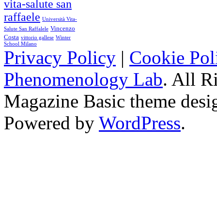
vita-salute san
raffaele
Università Vita-
Vincenzo
Salute San Raffalele
Costa
vittorio gallese
Winter
School Milano
Privacy Policy
|
Cookie Pol
Phenomenology Lab
. All R
Magazine Basic
theme desi
Powered by
WordPress
.