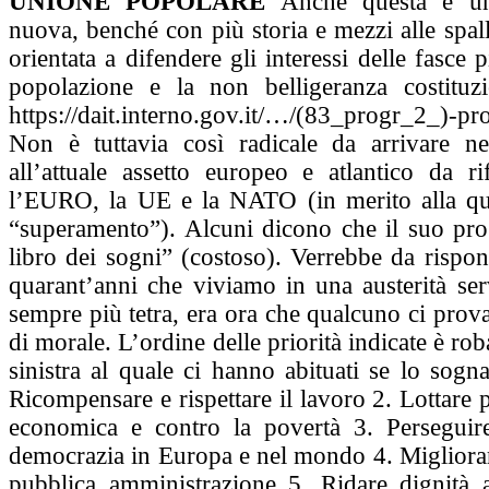
UNIONE POPOLARE
Anche questa è un
nuova, benché con più storia e mezzi alle spal
orientata a difendere gli interessi delle fasce 
popolazione e la non belligeranza costituzio
https://dait.interno.gov.it/…/(83_progr_2_)-
Non è tuttavia così radicale da arrivare nel
all’attuale assetto europeo e atlantico da ri
l’EURO, la UE e la NATO (in merito alla qua
“superamento”). Alcuni dicono che il suo p
libro dei sogni” (costoso). Verrebbe da rispo
quarant’anni che viviamo in una austerità ser
sempre più tetra, era ora che qualcuno ci provas
di morale. L’ordine delle priorità indicate è rob
sinistra al quale ci hanno abituati se lo sogn
Ricompensare e rispettare il lavoro 2. Lottare p
economica e contro la povertà 3. Perseguir
democrazia in Europa e nel mondo 4. Migliorare
pubblica amministrazione 5. Ridare dignità al