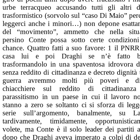
urbe terracqueo accusando tutti gli altri 
trasformistico (sorvolo sul “caso Di Maio” pe
leggerci anche i minori…) non depone esatta
del “movimento”, ammetto che nella situa
persino Conte possa sotto certe condizioni
chance. Quattro fatti a suo favore: 1 il PNRR
casa lui e poi Draghi se n’è fatto bel
trasformandolo in una spaventosa idrovora dei
senza reddito di cittadinanza e decreto dignità
guerra avremmo molti più poveri e dis
chiacchiere sul reddito di cittadinanz
parassitismo in un paese in cui il lavoro n
stanno a zero se soltanto ci si sforza di legg
serie sull’argomento, banalmente, su L
tardivamente, timidamente, opportunistic
volete, ma Conte è il solo leader dei partiti
dopo che Draghi aveva imperato a colpi di dec