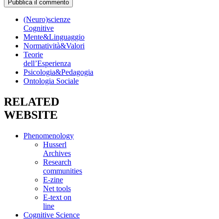
(Neuro)scienze
Cognitive
Mente&Linguaggio
Normatività&Valori
Teorie
dell’Esperienza
Psicologia&Pedagogia
Ontologia Sociale
RELATED
WEBSITE
Phenomenology
Husserl
Archives
Research
communities
E-zine
Net tools
E-text on
line
Cognitive Science