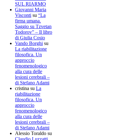
SUL RIARMO
Giovanni Maria
Visconti
su
“La
firma umana.
Saggio su Tzvetan
Todorov” – Il libro
di Giulia Cosio
Vando Borghi
su
La riabilitazione
filosofica. Un
approccio
fenomenologico
alla cura delle
lesioni cerebrali –
di Stefano Adami
cristina
su
La
riabilitazione
filosofica. Un
approccio
fenomenologico
alla cura delle
lesioni cerebrali –
di Stefano Adami
Alessio Toraldo
su
Claudio Luzzatti