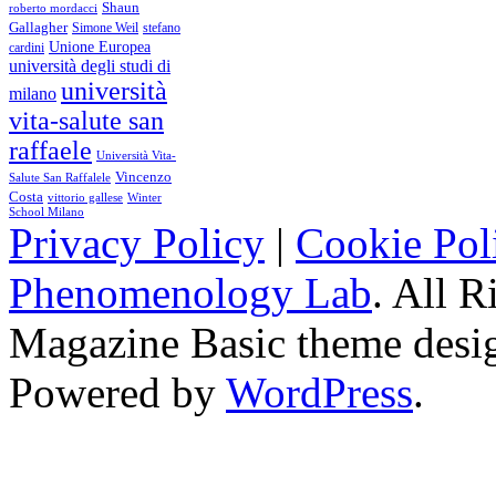
Shaun
roberto mordacci
Gallagher
Simone Weil
stefano
Unione Europea
cardini
università degli studi di
università
milano
vita-salute san
raffaele
Università Vita-
Vincenzo
Salute San Raffalele
Costa
vittorio gallese
Winter
School Milano
Privacy Policy
|
Cookie Pol
Phenomenology Lab
. All R
Magazine Basic
theme desi
Powered by
WordPress
.