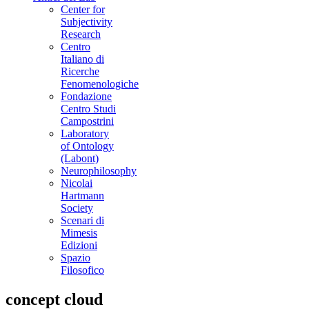
Center for
Subjectivity
Research
Centro
Italiano di
Ricerche
Fenomenologiche
Fondazione
Centro Studi
Campostrini
Laboratory
of Ontology
(Labont)
Neurophilosophy
Nicolai
Hartmann
Society
Scenari di
Mimesis
Edizioni
Spazio
Filosofico
concept cloud