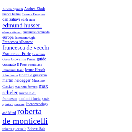
Andrea Zhok
Altiero Spinelli
bianca bellini
Canone Europeo
dan zahavi
edith stein
edmund husserl
emanuele caminada
elena cattaneo
europa
fenomenologia
Francesca Albanese
francesca de vecchi
Francesca Forle
Giacomo
guido
Giovanni Piana
Costa
cusinato
Il Fatto quotidiano
Immanuel Kant
Jeanne Hersch
libertà e giustizia
John Searle
martin heidegger
Massimo
max
Cacciari
maurizio ferraris
scheler
michele di
francesco
paolo di lucia
paolo
Phenomenology
spinicci
persona
roberta
and Mind
de monticelli
Roberta Sala
roberta guccinelli