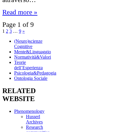
Read more »
Page 1 of 9
1
2
3
…
9
»
(Neuro)scienze
Cognitive
Mente&Linguaggio
Normatività&Valori
Teorie
dell’Esperienza
Psicologia&Pedagogia
Ontologia Sociale
RELATED
WEBSITE
Phenomenology
Husserl
Archives
Research