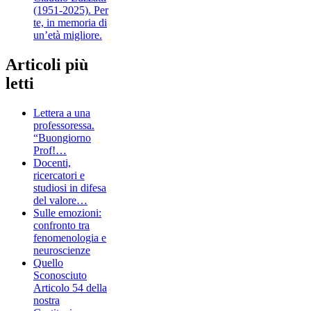
(1951-2025). Per
te, in memoria di
un’età migliore.
Articoli più
letti
Lettera a una
professoressa.
“Buongiorno
Prof!…
Docenti,
ricercatori e
studiosi in difesa
del valore…
Sulle emozioni:
confronto tra
fenomenologia e
neuroscienze
Quello
Sconosciuto
Articolo 54 della
nostra