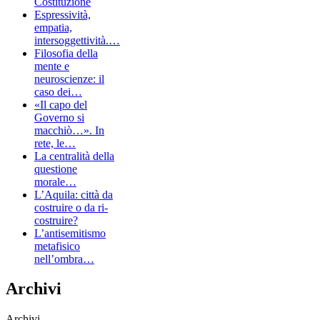
Costituzione
Espressività,
empatia,
intersoggettività.…
Filosofia della
mente e
neuroscienze: il
caso dei…
«Il capo del
Governo si
macchiò…». In
rete, le…
La centralità della
questione
morale…
L’Aquila: città da
costruire o da ri-
costruire?
L’antisemitismo
metafisico
nell’ombra…
Archivi
Archivi