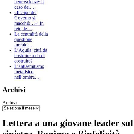
neuroscienze: il
caso dei…
«Il capo del
Governo si
macchiò…». In
rete, le…
La centralità della
questione
morale…
L’Aquila: città da
costruire o da ri-
costruire?
L’antisemitismo
metafisico
nell’ombra…
Archivi
Archivi
Lettera a una giovane leader sul
sinistra, l’anima e l’infelicità