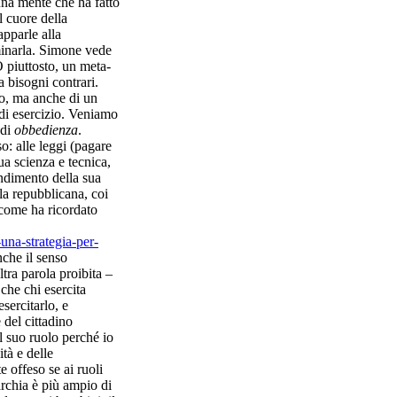
una mente che ha fatto
l cuore della
apparle alla
uminarla. Simone vede
 piuttosto, un meta-
ra bisogni contrari.
o, ma anche di un
e di esercizio. Veniamo
di
obbedienza
.
o: alle leggi (pagare
sua scienza e tecnica,
endimento della sua
lla repubblicana, coi
(come ha ricordato
una-strategia-per-
nche il senso
tra parola proibita –
 che chi esercita
sercitarlo, e
del cittadino
l suo ruolo perché io
tà e delle
 offeso se ai ruoli
archia è più ampio di