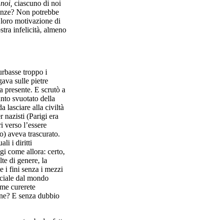
e
noi,
ciascuno di noi
igenze? Non potrebbe
 loro motivazione di
stra infelicità, almeno
urbasse troppo i
ava sulle pietre
la presente. E scrutò a
nto svuotato della
a lasciare alla civiltà
r nazisti (Parigi era
 verso l’essere
o) aveva trascurato.
i i diritti
i come allora: certo,
te di genere, la
me i fini senza i mezzi
ociale dal mondo
ome curerete
ine? E senza dubbio