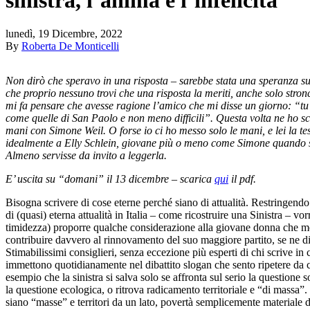
lunedì, 19 Dicembre, 2022
By
Roberta De Monticelli
Non dirò che speravo in una risposta – sarebbe stata una speranza sur
che proprio nessuno trovi che una risposta la meriti, anche solo stron
mi fa pensare che avesse ragione l’amico che mi disse un giorno: “tu s
come quelle di San Paolo e non meno difficili”. Questa volta ne ho sc
mani con Simone Weil. O forse io ci ho messo solo le mani, e lei la t
idealmente a Elly Schlein, giovane più o meno come Simone quando 
Almeno servisse da invito a leggerla.
E’ uscita su “domani” il 13 dicembre – scarica
qui
il pdf.
Bisogna scrivere di cose eterne perché siano di attualità. Restringendo
di (quasi) eterna attualità in Italia – come ricostruire una Sinistra – vor
timidezza) proporre qualche considerazione alla giovane donna che m
contribuire davvero al rinnovamento del suo maggiore partito, se ne di
Stimabilissimi consiglieri, senza eccezione più esperti di chi scrive in c
immettono quotidianamente nel dibattito slogan che sento ripetere da
esempio che la sinistra si salva solo se affronta sul serio la questione s
la questione ecologica, o ritrova radicamento territoriale e “di massa”
siano “masse” e territori da un lato, povertà semplicemente materiale da