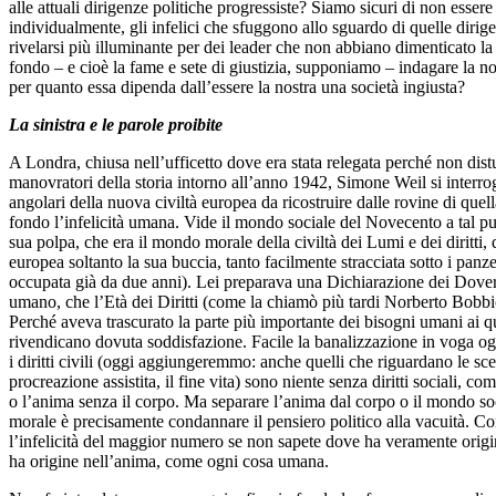
alle attuali dirigenze politiche progressiste? Siamo sicuri di non esser
individualmente, gli infelici che sfuggono allo sguardo di quelle dir
rivelarsi più illuminante per dei leader che non abbiano dimenticato la
fondo – e cioè la fame e sete di giustizia, supponiamo – indagare la no
per quanto essa dipenda dall’essere la nostra una società ingiusta?
La sinistra e le parole proibite
A Londra, chiusa nell’ufficetto dove era stata relegata perché non dist
manovratori della storia intorno all’anno 1942, Simone Weil si interrog
angolari della nuova civiltà europea da ricostruire dalle rovine di quel
fondo l’infelicità umana. Vide il mondo sociale del Novecento a tal pu
sua polpa, che era il mondo morale della civiltà dei Lumi e dei diritti, d
europea soltanto la sua buccia, tanto facilmente stracciata sotto i panze
occupata già da due anni). Lei preparava una Dichiarazione dei Doveri
umano, che l’Età dei Diritti (come la chiamò più tardi Norberto Bobbi
Perché aveva trascurato la parte più importante dei bisogni umani ai qual
rivendicano dovuta soddisfazione. Facile la banalizzazione in voga ogg
i diritti civili (oggi aggiungeremmo: anche quelli che riguardano le scel
procreazione assistita, il fine vita) sono niente senza diritti sociali, co
o l’anima senza il corpo. Ma separare l’anima dal corpo o il mondo s
morale è precisamente condannare il pensiero politico alla vacuità. C
l’infelicità del maggior numero se non sapete dove ha veramente orig
ha origine nell’anima, come ogni cosa umana.