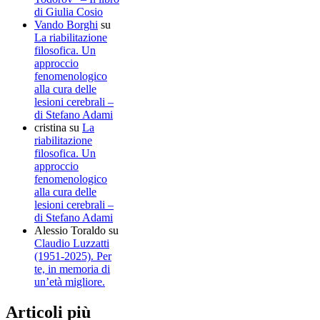
di Giulia Cosio
Vando Borghi
su
La riabilitazione
filosofica. Un
approccio
fenomenologico
alla cura delle
lesioni cerebrali –
di Stefano Adami
cristina
su
La
riabilitazione
filosofica. Un
approccio
fenomenologico
alla cura delle
lesioni cerebrali –
di Stefano Adami
Alessio Toraldo
su
Claudio Luzzatti
(1951-2025). Per
te, in memoria di
un’età migliore.
Articoli più