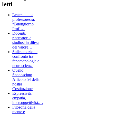
letti
Lettera a una
professoressa.
“Buongiorno
Prof!…
Docenti,
ricercatori e
studiosi in difesa
del valore…
Sulle emozioni:
confronto tra
fenomenologia e
neuroscienze
Quello
Sconosciuto
Articolo 54 della
nostra
Costituzione
Espressività,
empatia,
intersoggettività.…
Filosofia della
mente e