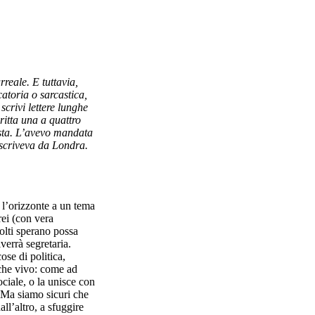
reale. E tuttavia,
catoria o sarcastica,
crivi lettere lunghe
ritta una a quattro
esta. L’avevo mandata
scriveva da Londra.
 l’orizzonte a un tema
rei (con vera
olti sperano possa
verrà segretaria.
ose di politica,
 che vivo: come ad
ociale, o la unisce con
. Ma siamo sicuri che
ll’altro, a sfuggire