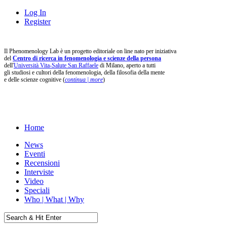
Log In
Register
Il Phenomenology Lab è un progetto editoriale on line nato per iniziativa
del
Centro di ricerca in fenomenologia e scienze della persona
dell'
Università Vita-Salute San Raffaele
di Milano, aperto a tutti
gli studiosi e cultori della fenomenologia, della filosofia della mente
e delle scienze cognitive (
continua | more
)
Home
News
Eventi
Recensioni
Interviste
Video
Speciali
Who | What | Why