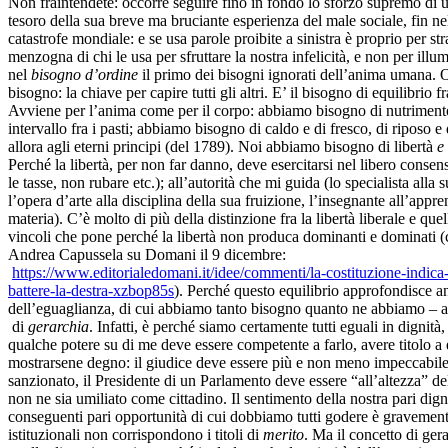
Non fraintendete: occorre seguire fino in fondo lo sforzo supremo di 
tesoro della sua breve ma bruciante esperienza del male sociale, fin ne
catastrofe mondiale: e se usa parole proibite a sinistra è proprio per str
menzogna di chi le usa per sfruttare la nostra infelicità, e non per ill
nel
bisogno d’ordine
il primo dei bisogni ignorati dell’anima umana. O
bisogno: la chiave per capire tutti gli altri. E’ il bisogno di equilibrio f
Avviene per l’anima come per il corpo: abbiamo bisogno di nutriment
intervallo fra i pasti; abbiamo bisogno di caldo e di fresco, di riposo 
allora agli eterni principi (del 1789). Noi abbiamo bisogno di libertà
e
Perché la libertà, per non far danno, deve esercitarsi nel libero consens
le tasse, non rubare etc.); all’autorità che mi guida (lo specialista alla 
l’opera d’arte alla disciplina della sua fruizione, l’insegnante all’appr
materia). C’è molto di più della distinzione fra la libertà liberale e que
vincoli che pone perché la libertà non produca dominanti e dominati 
Andrea Capussela su Domani il 9 dicembre:
https://www.editorialedomani.it/idee/commenti/la-costituzione-indica-
battere-la-destra-xzbop85s
). Perché questo equilibrio approfondisce a
dell’eguaglianza, di cui abbiamo tanto bisogno quanto ne abbiamo – al
di
gerarchia
. Infatti, è perché siamo certamente tutti eguali in dignità,
qualche potere su di me deve essere competente a farlo, avere titolo a e
mostrarsene degno: il giudice deve essere più e non meno impeccabile 
sanzionato, il Presidente di un Parlamento deve essere “all’altezza” de
non ne sia umiliato come cittadino. Il sentimento della nostra pari digni
conseguenti pari opportunità di cui dobbiamo tutti godere è gravemente
istituzionali non corrispondono i titoli di
merito
. Ma il concetto di ger