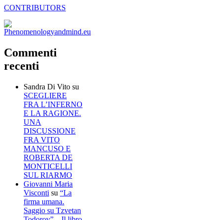
CONTRIBUTORS
Commenti
recenti
Sandra Di Vito
su
SCEGLIERE
FRA L’INFERNO
E LA RAGIONE.
UNA
DISCUSSIONE
FRA VITO
MANCUSO E
ROBERTA DE
MONTICELLI
SUL RIARMO
Giovanni Maria
Visconti
su
“La
firma umana.
Saggio su Tzvetan
Todorov” – Il libro