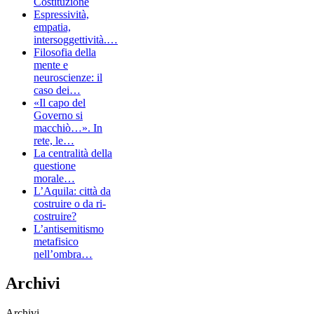
Costituzione
Espressività,
empatia,
intersoggettività.…
Filosofia della
mente e
neuroscienze: il
caso dei…
«Il capo del
Governo si
macchiò…». In
rete, le…
La centralità della
questione
morale…
L’Aquila: città da
costruire o da ri-
costruire?
L’antisemitismo
metafisico
nell’ombra…
Archivi
Archivi