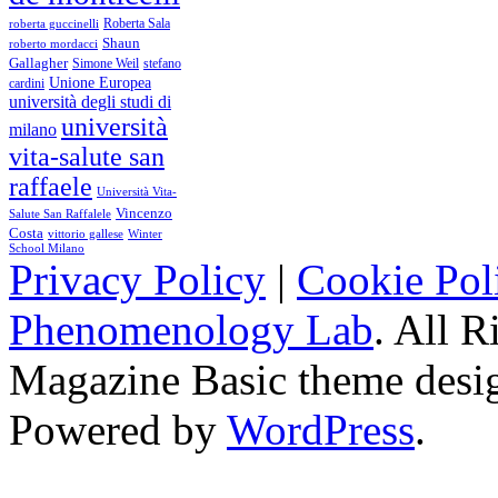
Roberta Sala
roberta guccinelli
Shaun
roberto mordacci
Gallagher
Simone Weil
stefano
Unione Europea
cardini
università degli studi di
università
milano
vita-salute san
raffaele
Università Vita-
Vincenzo
Salute San Raffalele
Costa
vittorio gallese
Winter
School Milano
Privacy Policy
|
Cookie Pol
Phenomenology Lab
. All R
Magazine Basic
theme desi
Powered by
WordPress
.