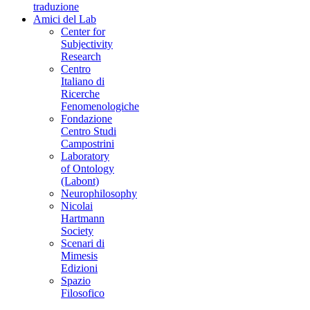
traduzione
Amici del Lab
Center for
Subjectivity
Research
Centro
Italiano di
Ricerche
Fenomenologiche
Fondazione
Centro Studi
Campostrini
Laboratory
of Ontology
(Labont)
Neurophilosophy
Nicolai
Hartmann
Society
Scenari di
Mimesis
Edizioni
Spazio
Filosofico