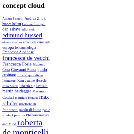
concept cloud
Andrea Zhok
Altiero Spinelli
bianca bellini
Canone Europeo
dan zahavi
edith stein
edmund husserl
emanuele caminada
elena cattaneo
europa
fenomenologia
Francesca Albanese
francesca de vecchi
Francesca Forle
Giacomo
guido
Giovanni Piana
Costa
cusinato
Il Fatto quotidiano
Immanuel Kant
Jeanne Hersch
libertà e giustizia
John Searle
martin heidegger
Massimo
max
Cacciari
maurizio ferraris
scheler
michele di
francesco
paolo di lucia
paolo
Phenomenology
spinicci
persona
roberta
and Mind
de monticelli