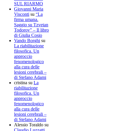
SUL RIARMO
Giovanni Maria
Visconti
su
“La
firma umana.
Saggio su Tzvetan
Todorov” – Il libro
di Giulia Cosio
Vando Borghi
su
La riabilitazione
filosofica. Un
approccio
fenomenologico
alla cura delle
lesioni cerebrali –
di Stefano Adami
cristina
su
La
riabilitazione
filosofica. Un
approccio
fenomenologico
alla cura delle
lesioni cerebrali –
di Stefano Adami
Alessio Toraldo
su
Claudio Luzzatti