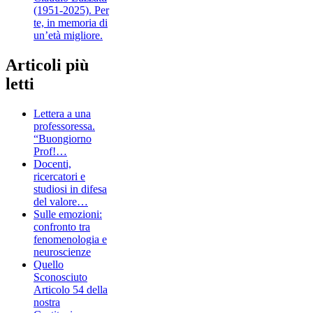
(1951-2025). Per
te, in memoria di
un’età migliore.
Articoli più
letti
Lettera a una
professoressa.
“Buongiorno
Prof!…
Docenti,
ricercatori e
studiosi in difesa
del valore…
Sulle emozioni:
confronto tra
fenomenologia e
neuroscienze
Quello
Sconosciuto
Articolo 54 della
nostra