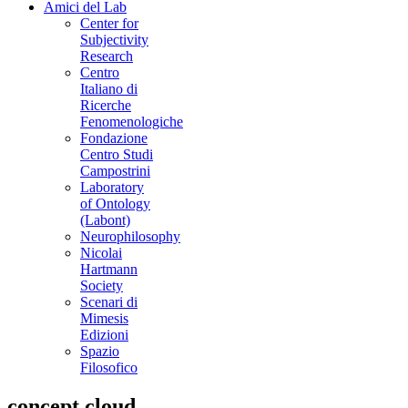
Amici del Lab
Center for
Subjectivity
Research
Centro
Italiano di
Ricerche
Fenomenologiche
Fondazione
Centro Studi
Campostrini
Laboratory
of Ontology
(Labont)
Neurophilosophy
Nicolai
Hartmann
Society
Scenari di
Mimesis
Edizioni
Spazio
Filosofico
concept cloud