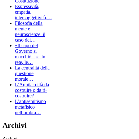
Costituzione
Espressività,
empatia,
intersoggettività.…
Filosofia della
mente e
neuroscienze: il
caso dei…
«Il capo del
Governo si
macchiò…». In
rete, le…
La centralità della
questione
morale…
L’Aquila: città da
costruire o da ri-
costruire?
L’antisemitismo
metafisico
nell’ombra…
Archivi
Archivi