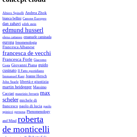
Andrea Zhok
Altiero Spinelli
bianca bellini
Canone Europeo
dan zahavi
edith stein
edmund husserl
emanuele caminada
elena cattaneo
europa
fenomenologia
Francesca Albanese
francesca de vecchi
Francesca Forle
Giacomo
guido
Giovanni Piana
Costa
cusinato
Il Fatto quotidiano
Immanuel Kant
Jeanne Hersch
libertà e giustizia
John Searle
martin heidegger
Massimo
max
Cacciari
maurizio ferraris
scheler
michele di
francesco
paolo di lucia
paolo
Phenomenology
spinicci
persona
roberta
and Mind
de monticelli