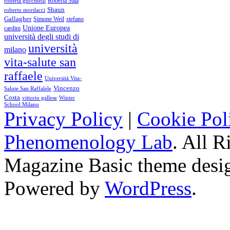
Roberta Sala
roberta guccinelli
Shaun
roberto mordacci
Gallagher
Simone Weil
stefano
Unione Europea
cardini
università degli studi di
università
milano
vita-salute san
raffaele
Università Vita-
Vincenzo
Salute San Raffalele
Costa
vittorio gallese
Winter
School Milano
Privacy Policy
|
Cookie Pol
Phenomenology Lab
. All R
Magazine Basic
theme desi
Powered by
WordPress
.