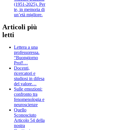
(1951-2025). Per
te, in memoria di
un’età migliore.
Articoli più
letti
Lettera a una
professoressa.
“Buongiorno
Prof!…
Docenti,
ricercatori e
studiosi in difesa
del valore…
Sulle emozioni:
confronto tra
fenomenologia e
neuroscienze
Quello
Sconosciuto
Articolo 54 della
nostra