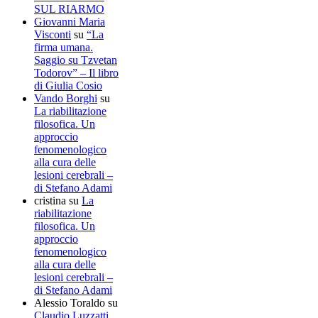
SUL RIARMO
Giovanni Maria
Visconti
su
“La
firma umana.
Saggio su Tzvetan
Todorov” – Il libro
di Giulia Cosio
Vando Borghi
su
La riabilitazione
filosofica. Un
approccio
fenomenologico
alla cura delle
lesioni cerebrali –
di Stefano Adami
cristina
su
La
riabilitazione
filosofica. Un
approccio
fenomenologico
alla cura delle
lesioni cerebrali –
di Stefano Adami
Alessio Toraldo
su
Claudio Luzzatti