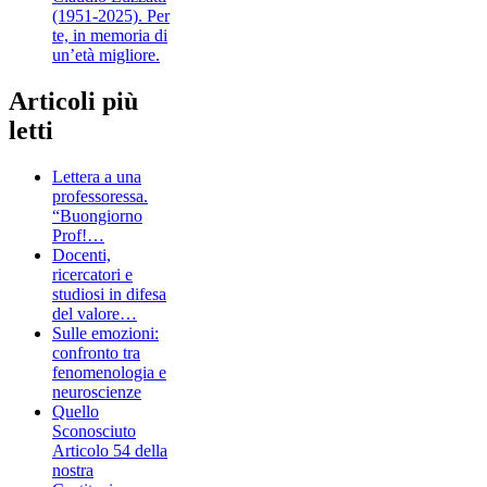
(1951-2025). Per
te, in memoria di
un’età migliore.
Articoli più
letti
Lettera a una
professoressa.
“Buongiorno
Prof!…
Docenti,
ricercatori e
studiosi in difesa
del valore…
Sulle emozioni:
confronto tra
fenomenologia e
neuroscienze
Quello
Sconosciuto
Articolo 54 della
nostra