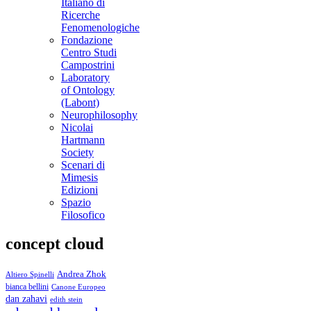
Italiano di
Ricerche
Fenomenologiche
Fondazione
Centro Studi
Campostrini
Laboratory
of Ontology
(Labont)
Neurophilosophy
Nicolai
Hartmann
Society
Scenari di
Mimesis
Edizioni
Spazio
Filosofico
concept cloud
Andrea Zhok
Altiero Spinelli
bianca bellini
Canone Europeo
dan zahavi
edith stein