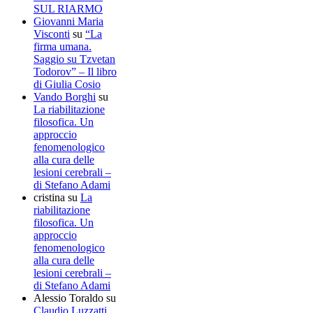
SUL RIARMO
Giovanni Maria
Visconti
su
“La
firma umana.
Saggio su Tzvetan
Todorov” – Il libro
di Giulia Cosio
Vando Borghi
su
La riabilitazione
filosofica. Un
approccio
fenomenologico
alla cura delle
lesioni cerebrali –
di Stefano Adami
cristina
su
La
riabilitazione
filosofica. Un
approccio
fenomenologico
alla cura delle
lesioni cerebrali –
di Stefano Adami
Alessio Toraldo
su
Claudio Luzzatti