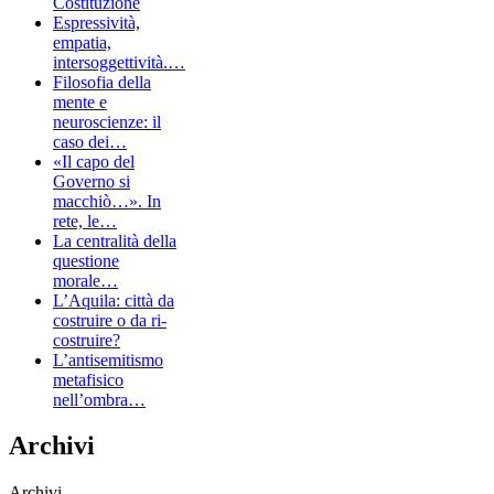
Costituzione
Espressività,
empatia,
intersoggettività.…
Filosofia della
mente e
neuroscienze: il
caso dei…
«Il capo del
Governo si
macchiò…». In
rete, le…
La centralità della
questione
morale…
L’Aquila: città da
costruire o da ri-
costruire?
L’antisemitismo
metafisico
nell’ombra…
Archivi
Archivi