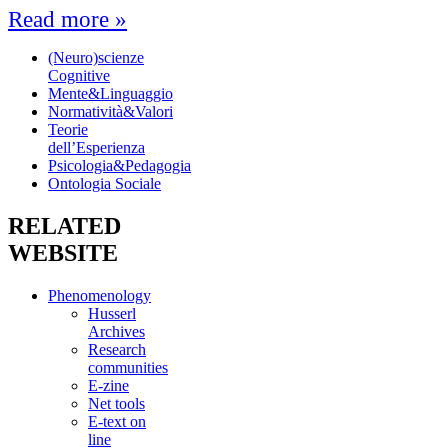
Read more »
(Neuro)scienze
Cognitive
Mente&Linguaggio
Normatività&Valori
Teorie
dell’Esperienza
Psicologia&Pedagogia
Ontologia Sociale
RELATED
WEBSITE
Phenomenology
Husserl
Archives
Research
communities
E-zine
Net tools
E-text on
line