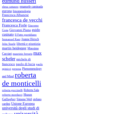
edmund husserl
emanuele caminada
elena cattaneo
europa
fenomenologia
Francesca Albanese
francesca de vecchi
Francesca Forle
Giacomo
guido
Giovanni Piana
Costa
cusinato
Il Fatto quotidiano
Immanuel Kant
Jeanne Hersch
libertà e giustizia
John Searle
martin heidegger
Massimo
max
Cacciari
maurizio ferraris
scheler
michele di
francesco
paolo di lucia
paolo
Phenomenology
spinicci
persona
roberta
and Mind
de monticelli
Roberta Sala
roberta guccinelli
Shaun
roberto mordacci
Gallagher
Simone Weil
stefano
Unione Europea
cardini
università degli studi di
università