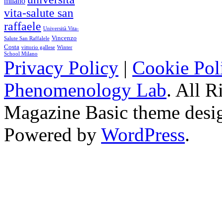
milano
vita-salute san
raffaele
Università Vita-
Vincenzo
Salute San Raffalele
Costa
vittorio gallese
Winter
School Milano
Privacy Policy
|
Cookie Pol
Phenomenology Lab
. All R
Magazine Basic
theme desi
Powered by
WordPress
.