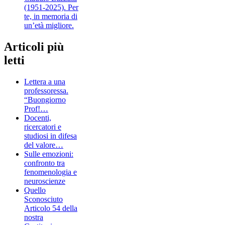
(1951-2025). Per
te, in memoria di
un’età migliore.
Articoli più
letti
Lettera a una
professoressa.
“Buongiorno
Prof!…
Docenti,
ricercatori e
studiosi in difesa
del valore…
Sulle emozioni:
confronto tra
fenomenologia e
neuroscienze
Quello
Sconosciuto
Articolo 54 della
nostra