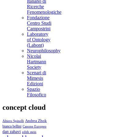
Italiano di
Ricerche
Fenomenologiche
Fondazione
Centro Studi
Campostrini
Laboratory
of Ontology
(Labont)
Neurophilosophy
Nicolai
Hartmann
Society
Scenari di
Mimesis
Edizioni
Spazio
Filosofico
concept cloud
Andrea Zhok
Altiero Spinelli
bianca bellini
Canone Europeo
dan zahavi
edith stein