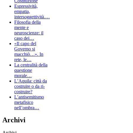
Costituzione
Espressività,
empatia,
intersoggettività.…
Filosofia della
mente e
neuroscienze: il
caso dei…
«Il capo del
Governo si
macchiò…». In
rete, le…
La centralità della
questione
morale…
L’Aquila: città da
costruire o da ri-
costruire?
L’antisemitismo
metafisico
nell’ombra…
Archivi
Archivi