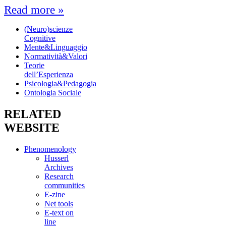
Read more »
(Neuro)scienze
Cognitive
Mente&Linguaggio
Normatività&Valori
Teorie
dell’Esperienza
Psicologia&Pedagogia
Ontologia Sociale
RELATED
WEBSITE
Phenomenology
Husserl
Archives
Research
communities
E-zine
Net tools
E-text on
line