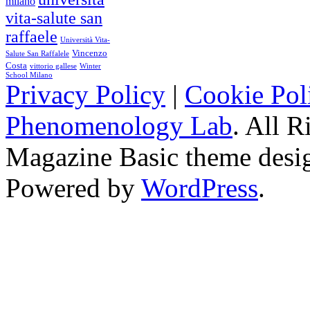
milano
vita-salute san
raffaele
Università Vita-
Vincenzo
Salute San Raffalele
Costa
vittorio gallese
Winter
School Milano
Privacy Policy
|
Cookie Pol
Phenomenology Lab
. All R
Magazine Basic
theme desi
Powered by
WordPress
.