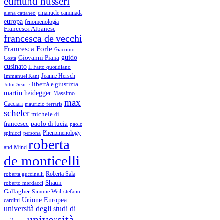
edmund husserl
emanuele caminada
elena cattaneo
europa
fenomenologia
Francesca Albanese
francesca de vecchi
Francesca Forle
Giacomo
guido
Giovanni Piana
Costa
cusinato
Il Fatto quotidiano
Immanuel Kant
Jeanne Hersch
libertà e giustizia
John Searle
martin heidegger
Massimo
max
Cacciari
maurizio ferraris
scheler
michele di
francesco
paolo di lucia
paolo
Phenomenology
spinicci
persona
roberta
and Mind
de monticelli
Roberta Sala
roberta guccinelli
Shaun
roberto mordacci
Gallagher
Simone Weil
stefano
Unione Europea
cardini
università degli studi di
università