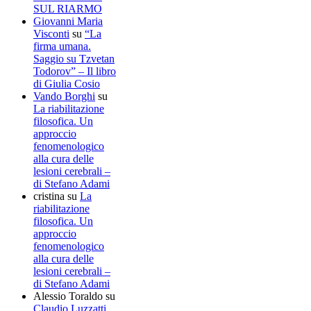
SUL RIARMO
Giovanni Maria
Visconti
su
“La
firma umana.
Saggio su Tzvetan
Todorov” – Il libro
di Giulia Cosio
Vando Borghi
su
La riabilitazione
filosofica. Un
approccio
fenomenologico
alla cura delle
lesioni cerebrali –
di Stefano Adami
cristina
su
La
riabilitazione
filosofica. Un
approccio
fenomenologico
alla cura delle
lesioni cerebrali –
di Stefano Adami
Alessio Toraldo
su
Claudio Luzzatti