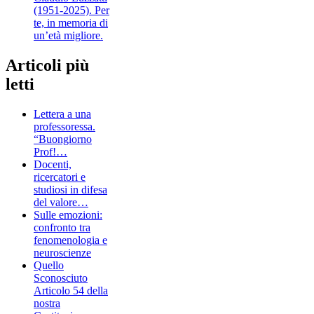
(1951-2025). Per
te, in memoria di
un’età migliore.
Articoli più
letti
Lettera a una
professoressa.
“Buongiorno
Prof!…
Docenti,
ricercatori e
studiosi in difesa
del valore…
Sulle emozioni:
confronto tra
fenomenologia e
neuroscienze
Quello
Sconosciuto
Articolo 54 della
nostra