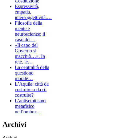
Costituzione
Espressività,
empatia,
intersoggettività.…
Filosofia della
mente e
neuroscienze: il
caso dei…
«Il capo del
Governo si
macchiò…». In
rete, le…
La centralità della
questione
morale…
L’Aquila: città da
costruire o da ri-
costruire?
L’antisemitismo
metafisico
nell’ombra…
Archivi
Archivi