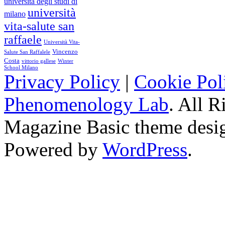
università degli studi di
università
milano
vita-salute san
raffaele
Università Vita-
Vincenzo
Salute San Raffalele
Costa
vittorio gallese
Winter
School Milano
Privacy Policy
|
Cookie Pol
Phenomenology Lab
. All R
Magazine Basic
theme desi
Powered by
WordPress
.