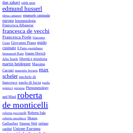
dan zahavi
edith stein
edmund husserl
emanuele caminada
elena cattaneo
europa
fenomenologia
Francesca Albanese
francesca de vecchi
Francesca Forle
Giacomo
guido
Giovanni Piana
Costa
cusinato
Il Fatto quotidiano
Immanuel Kant
Jeanne Hersch
libertà e giustizia
John Searle
martin heidegger
Massimo
max
Cacciari
maurizio ferraris
scheler
michele di
francesco
paolo di lucia
paolo
Phenomenology
spinicci
persona
roberta
and Mind
de monticelli
Roberta Sala
roberta guccinelli
Shaun
roberto mordacci
Gallagher
Simone Weil
stefano
Unione Europea
cardini