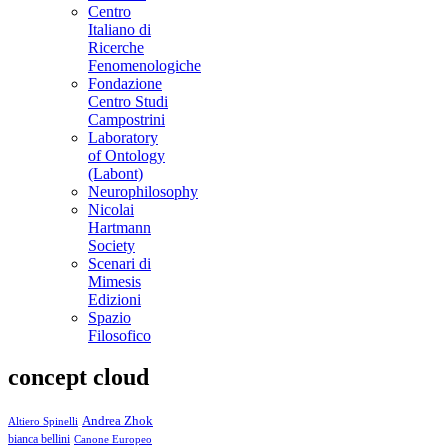
Centro
Italiano di
Ricerche
Fenomenologiche
Fondazione
Centro Studi
Campostrini
Laboratory
of Ontology
(Labont)
Neurophilosophy
Nicolai
Hartmann
Society
Scenari di
Mimesis
Edizioni
Spazio
Filosofico
concept cloud
Andrea Zhok
Altiero Spinelli
bianca bellini
Canone Europeo