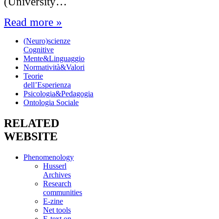
(University…
Read more »
(Neuro)scienze
Cognitive
Mente&Linguaggio
Normatività&Valori
Teorie
dell’Esperienza
Psicologia&Pedagogia
Ontologia Sociale
RELATED
WEBSITE
Phenomenology
Husserl
Archives
Research
communities
E-zine
Net tools
E-text on