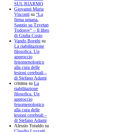
SUL RIARMO
Giovanni Maria
Visconti
su
“La
firma umana.
Saggio su Tzvetan
Todorov” – Il libro
di Giulia Cosio
Vando Borghi
su
La riabilitazione
filosofica. Un
approccio
fenomenologico
alla cura delle
lesioni cerebrali –
di Stefano Adami
cristina
su
La
riabilitazione
filosofica. Un
approccio
fenomenologico
alla cura delle
lesioni cerebrali –
di Stefano Adami
Alessio Toraldo
su
Claudio Luzzatti